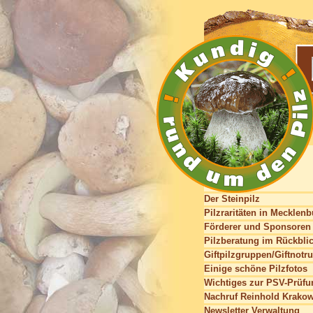
Der Steinpilz
Pilzraritäten in Mecklen
Förderer und Sponsoren
Pilzberatung im Rückbli
Giftpilzgruppen/Giftnotru
Einige schöne Pilzfotos
Wichtiges zur PSV-Prüfu
Nachruf Reinhold Krako
Newsletter Verwaltung