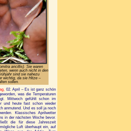
itra ancillis). Sie waren
treten, wenn auch nicht in den
ühjahr sind sie nahezu
r wichtig, da sie Hitze –
lten sollen.
ag,
02. April – Es ist ganz schön
 geworden, was die Temperaturen
ngt. Mittwoch gefühlt schon im
 und heute fast schon wieder
ich anmutend. Und es soll ja noch
werden. Klassisches Aprilwetter
ns in der nächsten Woche bevor.
ließt die für diese Jahreszeit
 mögliche Luft überhaupt ein, auf