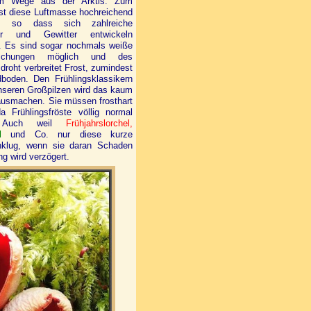
em Wege aus der Arktis. Zum
st diese Luftmasse hochreichend
il, so dass sich zahlreiche
er und Gewitter entwickeln
. Es sind sogar nochmals weiße
aschungen möglich und des
droht verbreitet Frost, zumindest
boden. Den Frühlingsklassikern
nseren Großpilzen wird das kaum
ausmachen. Sie müssen frosthart
a Frühlingsfröste völlig normal
. Auch weil
Frühjahrslorchel,
l
und Co. nur diese kurze
unklug, wenn sie daran Schaden
g wird verzögert.