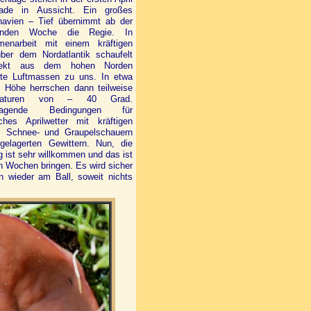
ade in Aussicht. Ein großes
navien – Tief übernimmt ab der
nden Woche die Regie. In
enarbeit mit einem kräftigen
ber dem Nordatlantik schaufelt
rekt aus dem hohen Norden
alte Luftmassen zu uns. In etwa
 Höhe herrschen dann teilweise
raturen von – 40 Grad.
rragende Bedingungen für
ches
Aprilwetter mit kräftigen
, Schnee- und Graupelschauern
ngelagerten Gewittern. Nun, die
g ist sehr willkommen und das ist
n Wochen bringen. Es wird sicher
n wieder am Ball, soweit nichts