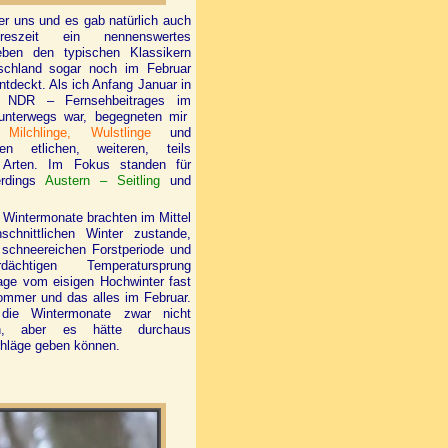
ter uns und es gab natürlich auch
eszeit ein nennenswertes
ben den typischen Klassikern
schland sogar noch im Februar
tdeckt. Als ich Anfang Januar in
es NDR – Fernsehbeitrages im
unterwegs war, begegneten mir
 Milchlinge, Wulstlinge
und
n etlichen, weiteren, teils
en Arten. Im Fokus standen für
erdings
Austern – Seitling
und
n Wintermonate brachten im Mittel
hschnittlichen Winter zustande,
r schneereichen Forstperiode und
dächtigen Temperatursprung
age vom eisigen Hochwinter fast
ommer und das alles im Februar.
die Wintermonate zwar nicht
en, aber es hätte durchaus
chläge geben können.