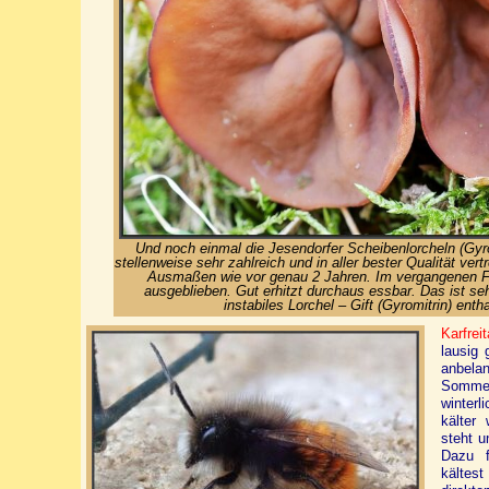
Und noch einmal die Jesendorfer Scheibenlorcheln (Gyrom
stellenweise sehr zahlreich und in aller bester Qualität ver
Ausmaßen wie vor genau 2 Jahren. Im vergangenen Fr
ausgeblieben. Gut erhitzt durchaus essbar. Das ist seh
instabiles Lorchel – Gift (Gyromitrin) entha
Karfreit
lausig
anbela
Sommer
winterl
kälter 
steht u
Dazu f
kältest