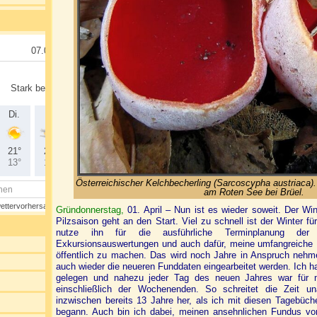
Österreichischer Kelchbecherling (Sarcoscypha austriaca)
am Roten See bei Brüel.
Gründonnerstag,
01. April – Nun ist es wieder soweit. Der Win
Pilzsaison geht an den Start. Viel zu schnell ist der Winter 
nutze ihn für die ausführliche Terminplanung der
Exkursionsauswertungen und auch dafür, meine umfangreiche
öffentlich zu machen. Das wird noch Jahre in Anspruch neh
auch wieder die neueren Funddaten eingearbeitet werden. Ich ha
gelegen und nahezu jeder Tag des neuen Jahres war für mic
einschließlich der Wochenenden. So schreitet die Zeit u
inzwischen bereits 13 Jahre her, als ich mit diesen Tagebüch
begann.
Auch bin ich dabei, meinen ansehnlichen Fundus von