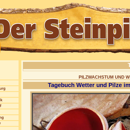
PILZWACHSTUM UND W
Tagebuch Wetter und Pilze im
burg
ck
f
ng
w