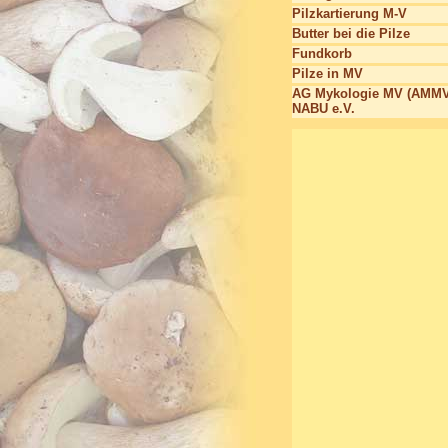
Pilzkartierung M-V
Butter bei die Pilze
Fundkorb
Pilze in MV
AG Mykologie MV (AMMV
NABU e.V.