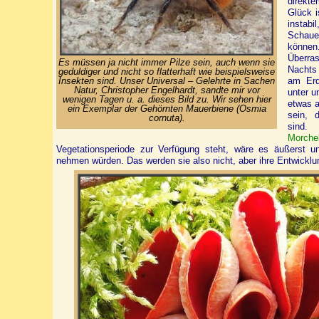
direkt
Glück i
instab
Schau
können
Überr
Es müssen ja nicht immer Pilze sein, auch wenn sie
Nachts 
geduldiger und nicht so flatterhaft wie beispielsweise
Insekten sind. Unser Universal – Gelehrte in Sachen
am Erd
Natur, Christopher Engelhardt, sandte mir vor
unter u
wenigen Tagen u. a. dieses Bild zu. Wir sehen hier
etwas 
ein Exemplar der Gehörnten Mauerbiene (Osmia
sein, d
cornuta).
sind
Morche
Vegetationsperiode zur Verfügung steht, wäre es äußerst 
nehmen würden. Das werden sie also nicht, aber ihre Entwicklun