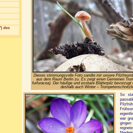
) des
Dieses stimmungsvolle Foto sandte mir unsere Pilzfreun
aus dem Raum Berlin zu. Es zeigt einen Gemeinen Trom
furfuracea). Der häufige und essbare Blätterpilz bevorzugt 
deshalb auch Winter – Trompetenschnitzli
So sta
passa
Pilzfr
Frühsom
eigentl
war gr
gingen
regne
Nieders