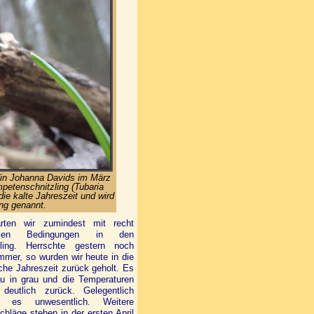
din Johanna Davids im März
petenschnitzling (Tubaria
die kalte Jahreszeit und wird
ng genannt.
rten wir zumindest mit recht
blen Bedingungen in den
ühling. Herrschte gestern noch
mer, so wurden wir heute in die
iche Jahreszeit zurück geholt. Es
au in grau und die Temperaturen
 deutlich zurück. Gelegentlich
te es unwesentlich. Weitere
chläge stehen in der ersten April