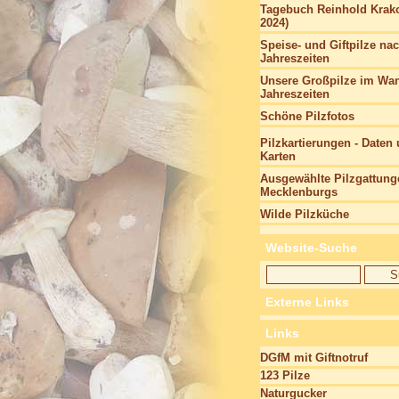
Tagebuch Reinhold Krako
2024)
Speise- und Giftpilze na
Jahreszeiten
Unsere Großpilze im Wan
Jahreszeiten
Schöne Pilzfotos
Pilzkartierungen - Daten
Karten
Ausgewählte Pilzgattung
Mecklenburgs
Wilde Pilzküche
Website-Suche
Externe Links
Links
DGfM mit Giftnotruf
123 Pilze
Naturgucker