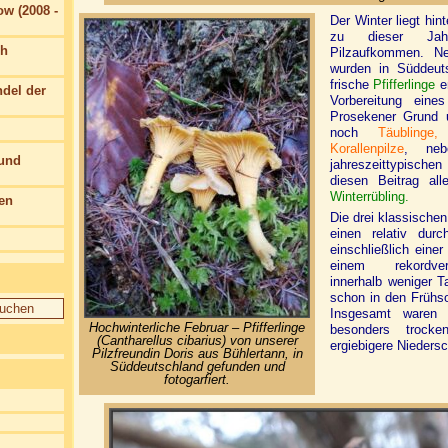
w (2008 -
Der Winter liegt hin
zu dieser Jahr
ch
Pilzaufkommen. Ne
wurden in Süddeut
frische
Pfifferlinge
en
del der
Vorbereitung ein
Prosekener Grund 
noch
Täublinge,
Korallenpilze
, nebe
 und
jahreszeittypisch
diesen Beitrag all
Winterrübling.
en
Die drei klassische
einen relativ durc
einschließlich eine
einem rekordver
innerhalb weniger T
schon in den Frühs
Insgesamt waren 
Hochwinterliche Februar – Pfifferlinge
besonders trock
(Cantharellus cibarius) von unserer
ergiebigere Nieders
Pilzfreundin Doris aus Bühlertann, in
Süddeutschland gefunden und
fotogarfiert.