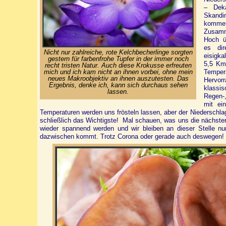
– Dek
Skandi
komme
Zusamm
Hoch ü
es di
Nicht nur zahlreiche, rote Kelchbecherlinge sorgten
eisigk
gestern für farbenfrohe Tupfer in der immer noch
5,5 Km
recht tristen Natur. Auch diese Krokusse erfreuten
mich und ich kam nicht an ihnen vorbei, ohne mein
Tempe
neues Makroobjektiv an ihnen auszutesten. Das
Hervo
Ergebnis, denke ich, kann sich durchaus sehen
klassis
lassen.
Regen-
mit ei
Temperaturen werden uns frösteln lassen, aber der Niederschla
schließlich das Wichtigste! Mal schauen, was uns die nächste
wieder spannend werden und wir bleiben an dieser Stelle nu
dazwischen kommt. Trotz Corona oder gerade auch deswegen!