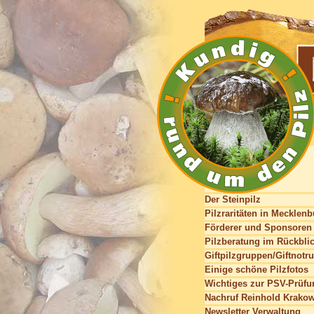
Der Steinpilz
Pilzraritäten in Mecklen
Förderer und Sponsoren
Pilzberatung im Rückbli
Giftpilzgruppen/Giftnotru
Einige schöne Pilzfotos
Wichtiges zur PSV-Prüfu
Nachruf Reinhold Krako
Newsletter Verwaltung