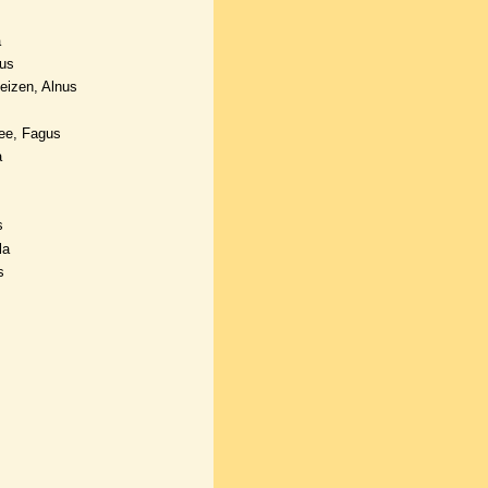
a
nus
eizen, Alnus
ee, Fagus
a
s
la
s