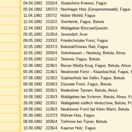
04.04.1992 2332/4 Staatsforst Kneese, Fagus
05.04.1992 1837/2 Nienhäger Holz (Gespensterwald), Fagus
11.04.1992 1937/2 Hütter Wohld, Fagus
12.04.1992 2132/2 Steinbrink, Fagus, Betula
12.04.1992 2132/3 Waldgebiet Börzow/Questin
05.05.1992 2135/4 Jesendorf, Acer
09.05.1992 2333/2 Friedrichstaler Forst, Fagus
10.05.1992 2037/3 Beketal/Grünes Rad, Fagus
10.05.1992 2035/4 Steinhausen – Neuburg, Betula, Alnus
23.05.1992 2141/2 Teterow, Fagus, Betula
02.08.1992 2236/1 Revier Weiße Krug, Fagus, Betula, Alnus
05.08.1992 2136/1 Neukloster Forst – Klaasbachtal, Fagus, 
07.08.1992 2135/2 Sophienholz bei Sellin, Fagus, Betula
08.08.1992 2036/3 Züsower Forst, Fagus, Betula
14.08.1992 2035/1 Redentiner Tannen, Betula, Alnus
19.08.1992 2135/3 Waldgebiet bei Schimm, Betula, Alnus, Fa
26.08.1992 2235/1 Waldgebiet südlich Ventschow, Betula, P
29.08.1992 2136/3 Neukloster Forst bei Klein Warin, Betula
05.09.1992 2137/3 Rühner Holz, Fagus
08.09.1992 2036/4 Torfmoor bei Tüzen, Betula
13.09.1992 2236/4 Kaarzer Holz, Fagus