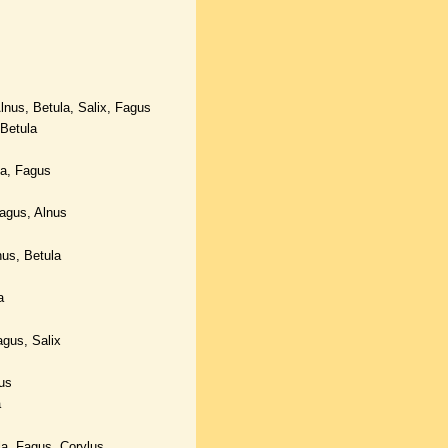
nus, Betula, Salix, Fagus
Betula
la, Fagus
agus, Alnus
us, Betula
a
gus, Salix
us
a
a, Fagus, Corylus