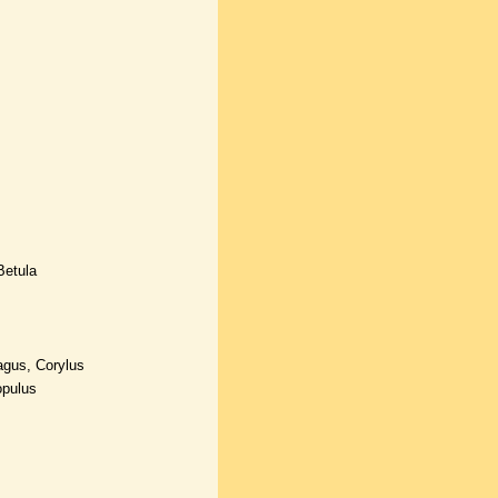
Betula
gus, Corylus
opulus