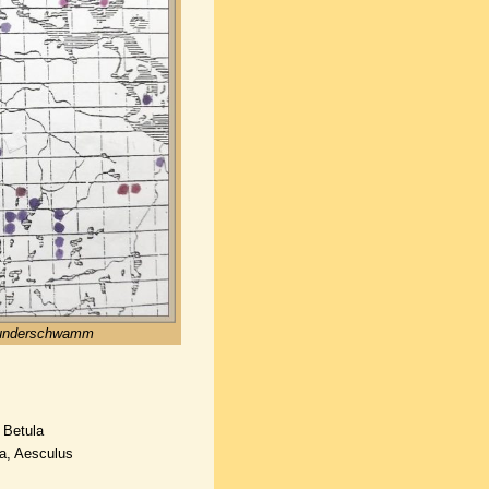
 Zunderschwamm
 Betula
a, Aesculus