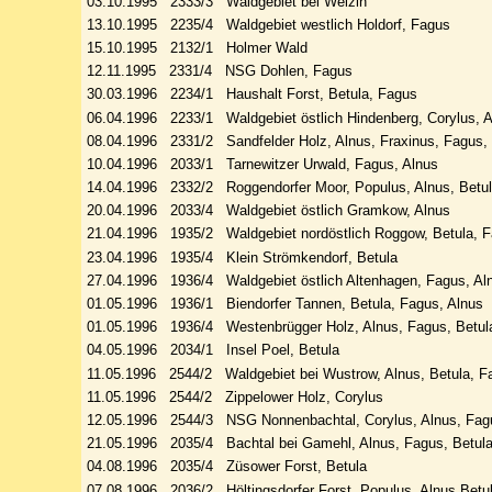
03.10.1995 2333/3 Waldgebiet bei Welzin
13.10.1995 2235/4 Waldgebiet westlich Holdorf, Fagus
15.10.1995 2132/1 Holmer Wald
12.11.1995 2331/4 NSG Dohlen, Fagus
30.03.1996 2234/1 Haushalt Forst, Betula, Fagus
06.04.1996 2233/1 Waldgebiet östlich Hindenberg, Corylus, Al
08.04.1996 2331/2 Sandfelder Holz, Alnus, Fraxinus, Fagus, 
10.04.1996 2033/1 Tarnewitzer Urwald, Fagus, Alnus
14.04.1996 2332/2 Roggendorfer Moor, Populus, Alnus, Betu
20.04.1996 2033/4 Waldgebiet östlich Gramkow, Alnus
21.04.1996 1935/2 Waldgebiet nordöstlich Roggow, Betula, F
23.04.1996 1935/4 Klein Strömkendorf, Betula
27.04.1996 1936/4 Waldgebiet östlich Altenhagen, Fagus, Aln
01.05.1996 1936/1 Biendorfer Tannen, Betula, Fagus, Alnus
01.05.1996 1936/4 Westenbrügger Holz, Alnus, Fagus, Betul
04.05.1996 2034/1 Insel Poel, Betula
11.05.1996 2544/2 Waldgebiet bei Wustrow, Alnus, Betula, Fa
11.05.1996 2544/2 Zippelower Holz, Corylus
12.05.1996 2544/3 NSG Nonnenbachtal, Corylus, Alnus, Fag
21.05.1996 2035/4 Bachtal bei Gamehl, Alnus, Fagus, Betul
04.08.1996 2035/4 Züsower Forst, Betula
07.08.1996 2036/2 Höltingsdorfer Forst, Populus, Alnus Betul