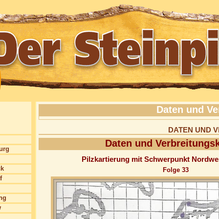
Daten und Ve
DATEN UND 
Daten und Verbreitungs
burg
Pilzkartierung mit Schwerpunkt Nordw
ck
Folge 33
f
ng
w