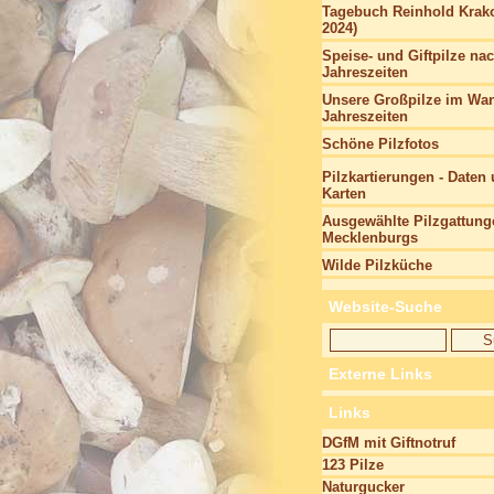
Tagebuch Reinhold Krako
2024)
Speise- und Giftpilze na
Jahreszeiten
Unsere Großpilze im Wan
Jahreszeiten
Schöne Pilzfotos
Pilzkartierungen - Daten
Karten
Ausgewählte Pilzgattung
Mecklenburgs
Wilde Pilzküche
Website-Suche
Externe Links
Links
DGfM mit Giftnotruf
123 Pilze
Naturgucker