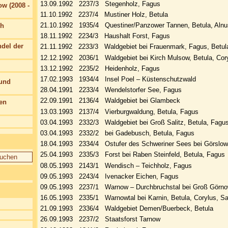
13.09.1992 2237/3 Stegenholz, Fagus
w (2008 -
11.10.1992 2237/4 Mustiner Holz, Betula
21.10.1992 1935/4 Questiner/Panzower Tannen, Betula, Alnu
ch
18.11.1992 2234/3 Haushalt Forst, Fagus
del der
21.11.1992 2233/3 Waldgebiet bei Frauenmark, Fagus, Betul
12.12.1992 2036/1 Waldgebiet bei Kirch Mulsow, Betula, Cor
13.12.1992 2235/2 Heidenholz, Fagus
17.02.1993 1934/4 Insel Poel – Küstenschutzwald
 und
28.04.1991 2233/4 Wendelstorfer See, Fagus
22.09.1991 2136/4 Waldgebiet bei Glambeck
en
13.03.1993 2137/4 Vierburgwaldung, Betula, Fagus
03.04.1993 2332/3 Waldgebiet bei Groß Salitz, Betula, Fagu
03.04.1993 2332/2 bei Gadebusch, Betula, Fagus
18.04.1993 2334/4 Ostufer des Schweriner Sees bei Görslow
25.04.1993 2335/3 Forst bei Raben Steinfeld, Betula, Fagus
08.05.1993 2143/1 Wendisch – Teichholz, Fagus
09.05.1993 2243/4 Ivenacker Eichen, Fagus
09.05.1993 2237/1 Warnow – Durchbruchstal bei Groß Görnow
16.05.1993 2335/1 Warnowtal bei Karnin, Betula, Corylus, Sa
21.09.1993 2336/4 Waldgebiet Demen/Buerbeck, Betula
26.09.1993 2237/2 Staatsforst Tarnow