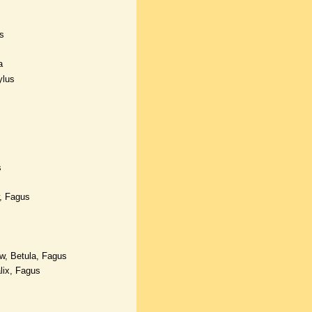
s
a
ylus
s
, Fagus
, Betula, Fagus
lix, Fagus