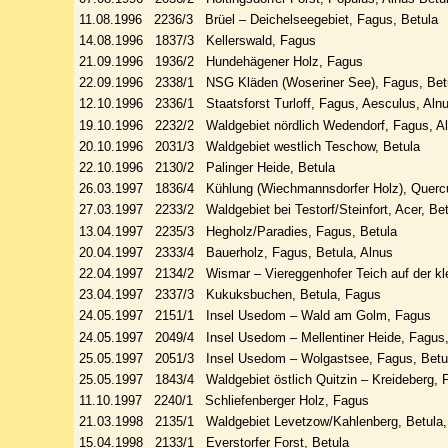
11.08.1996 2236/3 Brüel – Deichelseegebiet, Fagus, Betula
14.08.1996 1837/3 Kellerswald, Fagus
21.09.1996 1936/2 Hundehägener Holz, Fagus
22.09.1996 2338/1 NSG Kläden (Woseriner See), Fagus, Bet
12.10.1996 2336/1 Staatsforst Turloff, Fagus, Aesculus, Aln
19.10.1996 2232/2 Waldgebiet nördlich Wedendorf, Fagus, A
20.10.1996 2031/3 Waldgebiet westlich Teschow, Betula
22.10.1996 2130/2 Palinger Heide, Betula
26.03.1997 1836/4 Kühlung (Wiechmannsdorfer Holz), Quercu
27.03.1997 2233/2 Waldgebiet bei Testorf/Steinfort, Acer, Bet
13.04.1997 2235/3 Hegholz/Paradies, Fagus, Betula
20.04.1997 2333/4 Bauerholz, Fagus, Betula, Alnus
22.04.1997 2134/2 Wismar – Viereggenhofer Teich auf der kle
23.04.1997 2337/3 Kukuksbuchen, Betula, Fagus
24.05.1997 2151/1 Insel Usedom – Wald am Golm, Fagus
24.05.1997 2049/4 Insel Usedom – Mellentiner Heide, Fagus,
25.05.1997 2051/3 Insel Usedom – Wolgastsee, Fagus, Betu
25.05.1997 1843/4 Waldgebiet östlich Quitzin – Kreideberg, 
11.10.1997 2240/1 Schliefenberger Holz, Fagus
21.03.1998 2135/1 Waldgebiet Levetzow/Kahlenberg, Betula,
15.04.1998 2133/1 Everstorfer Forst, Betula