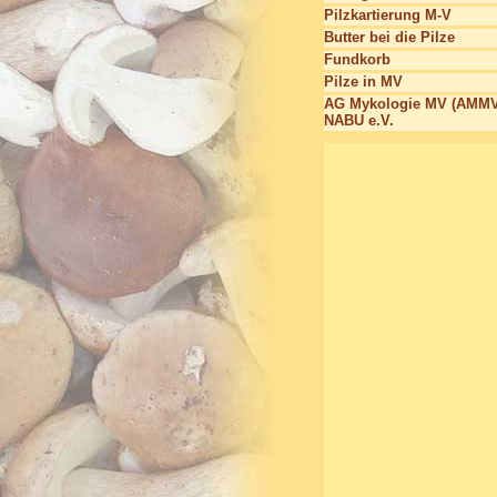
Pilzkartierung M-V
Butter bei die Pilze
Fundkorb
Pilze in MV
AG Mykologie MV (AMMV
NABU e.V.