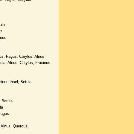
ula
us
lnus
s, Fagus, Corylus, Alnus
ula, Alnus, Corylus, Fraxinus
inen Insel, Betula
 Betula
la
Fagus
 Alnus, Quercus