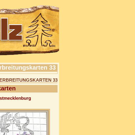
rbreitungskarten 33
VERBREITUNGSKARTEN 33
karten
estmecklenburg