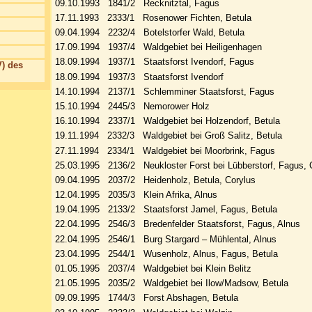
09.10.1993 1841/2 Recknitztal, Fagus
17.11.1993 2333/1 Rosenower Fichten, Betula
09.04.1994 2232/4 Botelstorfer Wald, Betula
17.09.1994 1937/4 Waldgebiet bei Heiligenhagen
18.09.1994 1937/1 Staatsforst Ivendorf, Fagus
) des
18.09.1994 1937/3 Staatsforst Ivendorf
14.10.1994 2137/1 Schlemminer Staatsforst, Fagus
15.10.1994 2445/3 Nemorower Holz
16.10.1994 2337/1 Waldgebiet bei Holzendorf, Betula
19.11.1994 2332/3 Waldgebiet bei Groß Salitz, Betula
27.11.1994 2334/1 Waldgebiet bei Moorbrink, Fagus
25.03.1995 2136/2 Neukloster Forst bei Lübberstorf, Fagus, 
09.04.1995 2037/2 Heidenholz, Betula, Corylus
12.04.1995 2035/3 Klein Afrika, Alnus
19.04.1995 2133/2 Staatsforst Jamel, Fagus, Betula
22.04.1995 2546/3 Bredenfelder Staatsforst, Fagus, Alnus
22.04.1995 2546/1 Burg Stargard – Mühlental, Alnus
23.04.1995 2544/1 Wusenholz, Alnus, Fagus, Betula
01.05.1995 2037/4 Waldgebiet bei Klein Belitz
21.05.1995 2035/2 Waldgebiet bei Ilow/Madsow, Betula
09.09.1995 1744/3 Forst Abshagen, Betula