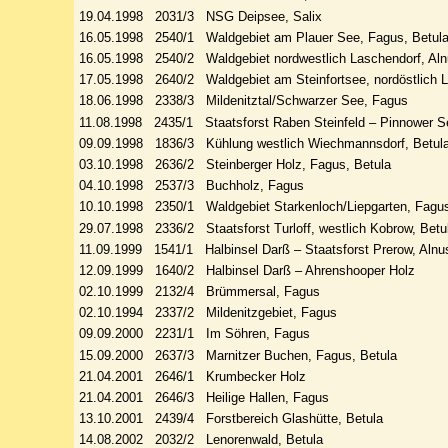
19.04.1998 2031/3 NSG Deipsee, Salix
16.05.1998 2540/1 Waldgebiet am Plauer See, Fagus, Betul
16.05.1998 2540/2 Waldgebiet nordwestlich Laschendorf, Al
17.05.1998 2640/2 Waldgebiet am Steinfortsee, nordöstlich L
18.06.1998 2338/3 Mildenitztal/Schwarzer See, Fagus
11.08.1998 2435/1 Staatsforst Raben Steinfeld – Pinnower S
09.09.1998 1836/3 Kühlung westlich Wiechmannsdorf, Betul
03.10.1998 2636/2 Steinberger Holz, Fagus, Betula
04.10.1998 2537/3 Buchholz, Fagus
10.10.1998 2350/1 Waldgebiet Starkenloch/Liepgarten, Fagu
29.07.1998 2336/2 Staatsforst Turloff, westlich Kobrow, Betu
11.09.1999 1541/1 Halbinsel Darß – Staatsforst Prerow, Alnu
12.09.1999 1640/2 Halbinsel Darß – Ahrenshooper Holz
02.10.1999 2132/4 Brümmersal, Fagus
02.10.1994 2337/2 Mildenitzgebiet, Fagus
09.09.2000 2231/1 Im Söhren, Fagus
15.09.2000 2637/3 Marnitzer Buchen, Fagus, Betula
21.04.2001 2646/1 Krumbecker Holz
21.04.2001 2646/3 Heilige Hallen, Fagus
13.10.2001 2439/4 Forstbereich Glashütte, Betula
14.08.2002 2032/2 Lenorenwald, Betula