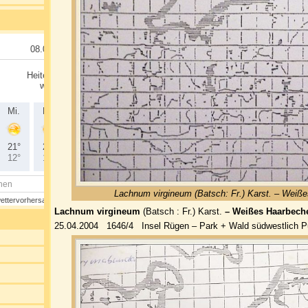
Lachnum virgineum (Batsch: Fr.) Karst. – Weiß
Lachnum virgineum
(Batsch : Fr.) Karst.
– Weißes Haarbech
25.04.2004 1646/4 Insel Rügen – Park + Wald südwestlich P