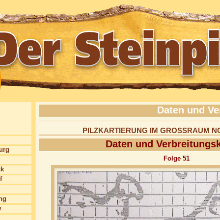
Daten und Ve
PILZKARTIERUNG IM GROSSRAUM 
Daten und Verbreitungs
burg
Folge 51
ck
f
ng
w