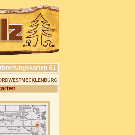
rbreitungskarten 51
NORDWESTMECKLENBURG
karten