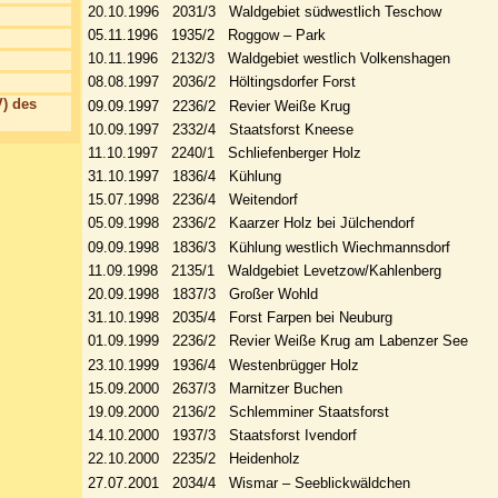
20.10.1996 2031/3 Waldgebiet südwestlich Teschow
05.11.1996 1935/2 Roggow – Park
10.11.1996 2132/3 Waldgebiet westlich Volkenshagen
08.08.1997 2036/2 Höltingsdorfer Forst
) des
09.09.1997 2236/2 Revier Weiße Krug
10.09.1997 2332/4 Staatsforst Kneese
11.10.1997 2240/1 Schliefenberger Holz
31.10.1997 1836/4 Kühlung
15.07.1998 2236/4 Weitendorf
05.09.1998 2336/2 Kaarzer Holz bei Jülchendorf
09.09.1998 1836/3 Kühlung westlich Wiechmannsdorf
11.09.1998 2135/1 Waldgebiet Levetzow/Kahlenberg
20.09.1998 1837/3 Großer Wohld
31.10.1998 2035/4 Forst Farpen bei Neuburg
01.09.1999 2236/2 Revier Weiße Krug am Labenzer See
23.10.1999 1936/4 Westenbrügger Holz
15.09.2000 2637/3 Marnitzer Buchen
19.09.2000 2136/2 Schlemminer Staatsforst
14.10.2000 1937/3 Staatsforst Ivendorf
22.10.2000 2235/2 Heidenholz
27.07.2001 2034/4 Wismar – Seeblickwäldchen