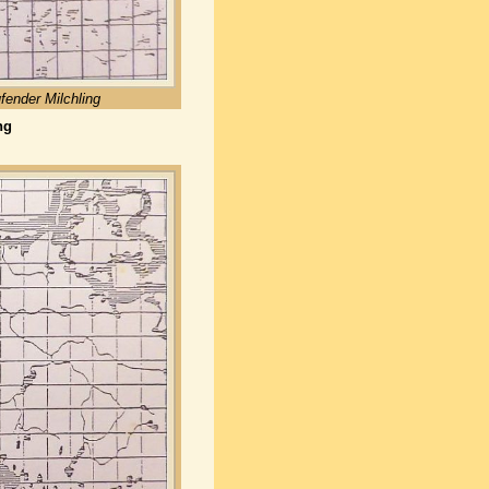
fender Milchling
ng