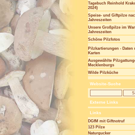
Tagebuch Reinhold Krako
2024)
Speise- und Giftpilze na
Jahreszeiten
Unsere Großpilze im Wan
Jahreszeiten
Schöne Pilzfotos
Pilzkartierungen - Daten
Karten
Ausgewählte Pilzgattung
Mecklenburgs
Wilde Pilzküche
Website-Suche
Externe Links
Links
DGfM mit Giftnotruf
123 Pilze
Naturgucker