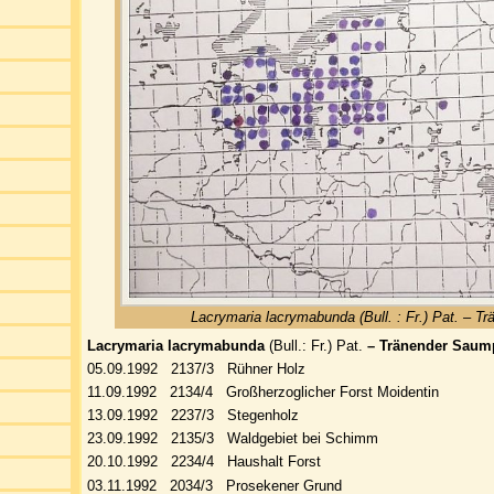
Lacrymaria lacrymabunda (Bull. : Fr.) Pat. – T
Lacrymaria lacrymabunda
(Bull.: Fr.) Pat.
– Tränender Saump
05.09.1992 2137/3 Rühner Holz
11.09.1992 2134/4 Großherzoglicher Forst Moidentin
13.09.1992 2237/3 Stegenholz
23.09.1992 2135/3 Waldgebiet bei Schimm
20.10.1992 2234/4 Haushalt Forst
03.11.1992 2034/3 Prosekener Grund