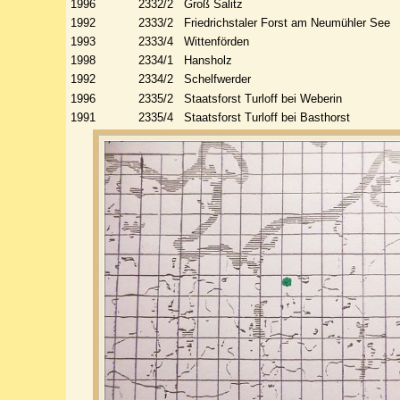
1996 2332/2 Groß Salitz
1992 2333/2 Friedrichstaler Forst am Neumühler See
1993 2333/4 Wittenförden
1998 2334/1 Hansholz
1992 2334/2 Schelfwerder
1996 2335/2 Staatsforst Turloff bei Weberin
1991 2335/4 Staatsforst Turloff bei Basthorst