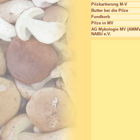
Pilzkartierung M-V
Butter bei die Pilze
Fundkorb
Pilze in MV
AG Mykologie MV (AMMV
NABU e.V.