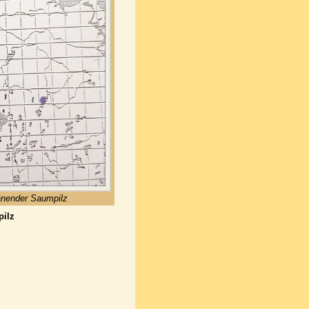
ränender Saumpilz
ilz