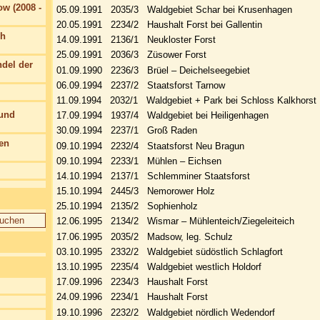
w (2008 -
05.09.1991 2035/3 Waldgebiet Schar bei Krusenhagen
20.05.1991 2234/2 Haushalt Forst bei Gallentin
ch
14.09.1991 2136/1 Neukloster Forst
25.09.1991 2036/3 Züsower Forst
del der
01.09.1990 2236/3 Brüel – Deichelseegebiet
06.09.1994 2237/2 Staatsforst Tarnow
11.09.1994 2032/1 Waldgebiet + Park bei Schloss Kalkhorst
 und
17.09.1994 1937/4 Waldgebiet bei Heiligenhagen
30.09.1994 2237/1 Groß Raden
en
09.10.1994 2232/4 Staatsforst Neu Bragun
09.10.1994 2233/1 Mühlen – Eichsen
14.10.1994 2137/1 Schlemminer Staatsforst
15.10.1994 2445/3 Nemorower Holz
25.10.1994 2135/2 Sophienholz
12.06.1995 2134/2 Wismar – Mühlenteich/Ziegeleiteich
17.06.1995 2035/2 Madsow, leg. Schulz
03.10.1995 2332/2 Waldgebiet südöstlich Schlagfort
13.10.1995 2235/4 Waldgebiet westlich Holdorf
17.09.1996 2234/3 Haushalt Forst
24.09.1996 2234/1 Haushalt Forst
19.10.1996 2232/2 Waldgebiet nördlich Wedendorf