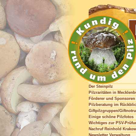
Der Steinpilz
Pilzraritäten in Mecklen
Förderer und Sponsoren
Pilzberatung im Rückbli
Giftpilzgruppen/Giftnotru
Einige schöne Pilzfotos
Wichtiges zur PSV-Prüfu
Nachruf Reinhold Krako
Newsletter Verwaltung