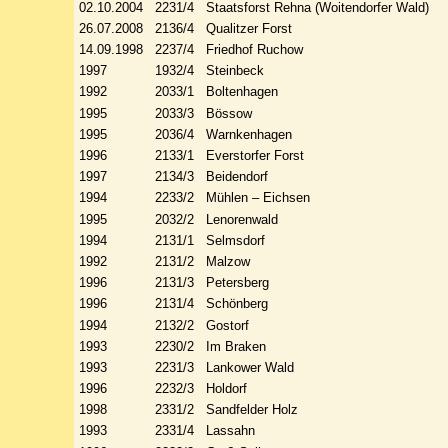
02.10.2004 2231/4 Staatsforst Rehna (Woitendorfer Wald)
26.07.2008 2136/4 Qualitzer Forst
14.09.1998 2237/4 Friedhof Ruchow
1997 1932/4 Steinbeck
1992 2033/1 Boltenhagen
1995 2033/3 Bössow
1995 2036/4 Warnkenhagen
1996 2133/1 Everstorfer Forst
1997 2134/3 Beidendorf
1994 2233/2 Mühlen – Eichsen
1995 2032/2 Lenorenwald
1994 2131/1 Selmsdorf
1992 2131/2 Malzow
1996 2131/3 Petersberg
1996 2131/4 Schönberg
1994 2132/2 Gostorf
1993 2230/2 Im Braken
1993 2231/3 Lankower Wald
1996 2232/3 Holdorf
1998 2331/2 Sandfelder Holz
1993 2331/4 Lassahn