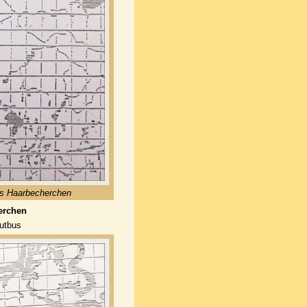
es Haarbecherchen
erchen
utbus