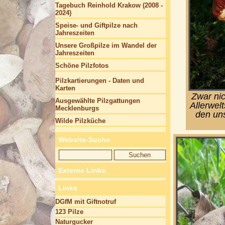
Tagebuch Reinhold Krakow (2008 -
2024)
Speise- und Giftpilze nach
Jahreszeiten
Unsere Großpilze im Wandel der
Jahreszeiten
Schöne Pilzfotos
Pilzkartierungen - Daten und
Karten
Zwar nic
Ausgewählte Pilzgattungen
Allerwel
Mecklenburgs
den uns
Wilde Pilzküche
Website-Suche
Externe Links
Links
DGfM mit Giftnotruf
123 Pilze
Naturgucker