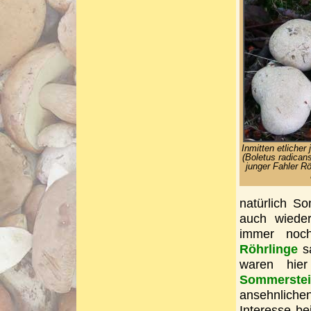
Inmitten etlicher
(Boletus radicans
junger Fahler Rö
natürlich S
auch wieder
immer noc
Röhrlinge
sa
waren hie
Sommerstei
ansehnlich
Interesse b