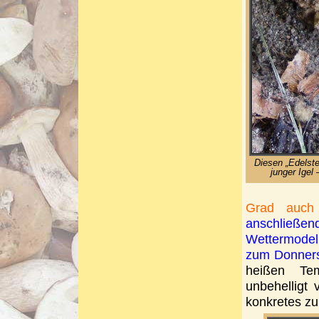
Diesen „Edelste
junger Igel 
Grad auch 
anschließe
Wettermodel
zum Donners
heißen Tem
unbehelligt 
konkretes zu