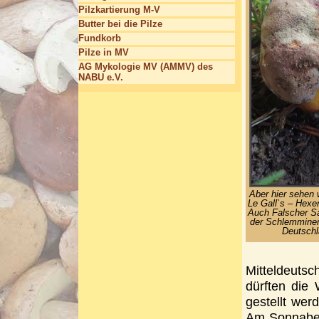
Pilzkartierung M-V
Butter bei die Pilze
Fundkorb
Pilze in MV
AG Mykologie MV (AMMV) des
NABU e.V.
Aber hier sehen 
Le Gall`s – Hexen
Auch Falscher Sa
der Schlemminer 
Deutschl
Mitteldeut
dürften die 
gestellt wer
Am Sonnaben