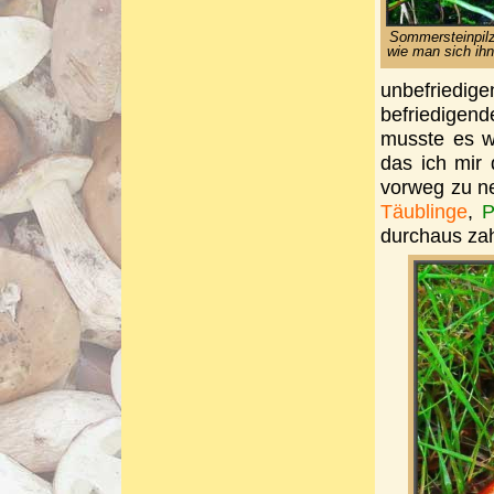
Sommersteinpilz 
wie man sich ihn
unbefriedig
befriedigend
musste es w
das ich mir
vorweg zu ne
Täublinge
,
P
durchaus zah