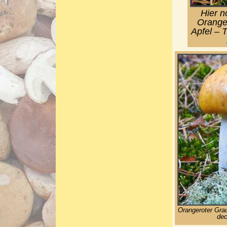
Hier n
Oranger
Apfel – 
Orangeroter Grau
dec