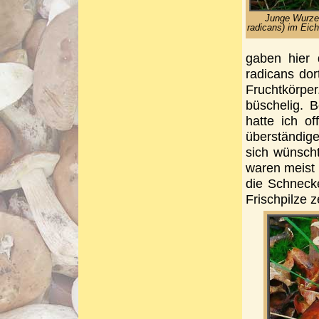
Junge Wurzel
radicans) im Eic
gaben hier 
radicans dor
Fruchtkörper
büschelig. 
hatte ich of
überständig
sich wünsch
waren meist 
die Schnecke
Frischpilze z