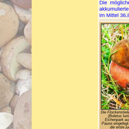
Die möglic
akkumuliert
im Mittel 36,
Die Flockenstiel
(Boletus luri
Eichenpark auf
Pause eingelegt
die erste j