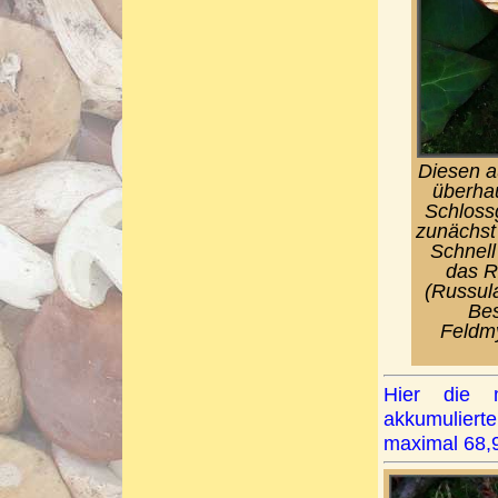
Diesen a
überhau
Schlossg
zunächst
Schnell
das R
(Russula
Bes
Feldmy
Hier die
akkumuliert
maximal 68,9