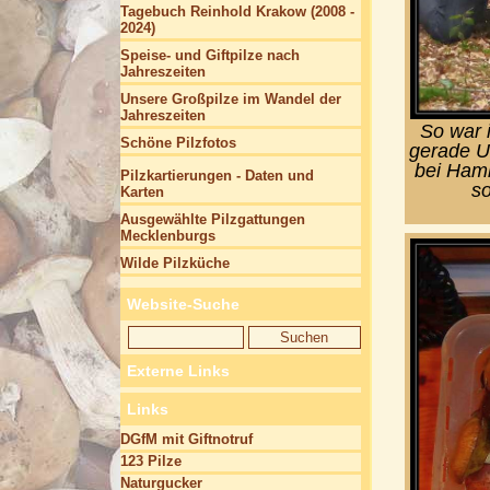
Tagebuch Reinhold Krakow (2008 -
2024)
Speise- und Giftpilze nach
Jahreszeiten
Unsere Großpilze im Wandel der
Jahreszeiten
So war 
Schöne Pilzfotos
gerade U
bei Hamb
Pilzkartierungen - Daten und
so
Karten
Ausgewählte Pilzgattungen
Mecklenburgs
Wilde Pilzküche
Website-Suche
Externe Links
Links
DGfM mit Giftnotruf
123 Pilze
Naturgucker