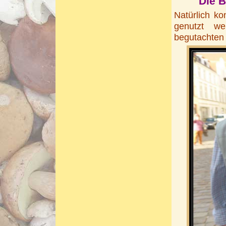
Die B
Natürlich k
genutzt w
begutachten 