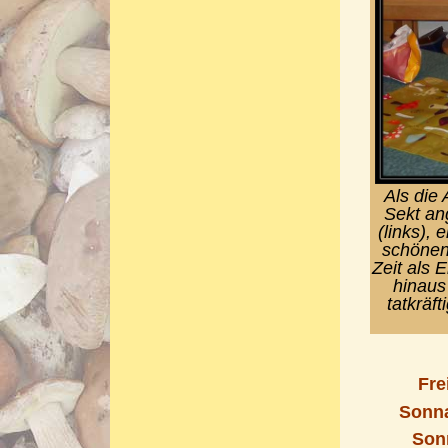
Als die
Sekt an
(links), 
schönen
Zeit als 
hinaus
tatkräf
Fre
Sonna
Sonn