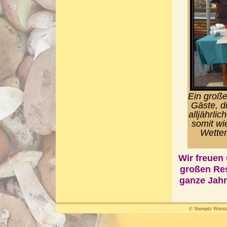
Ein große
Gäste, d
alljährli
somit wi
Wetter
Wir freuen
großen Res
ganze Jahr
© Steinpilz Wisma