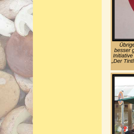
Übrig
besser g
Initiati
„Der Tint