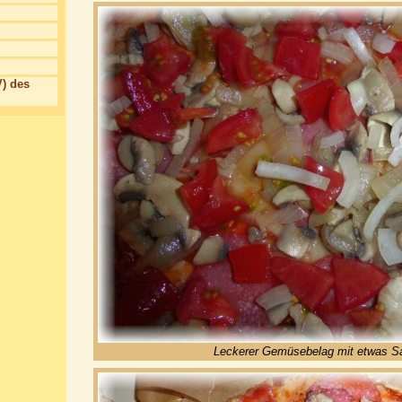
) des
Leckerer Gemüsebelag mit etwas S