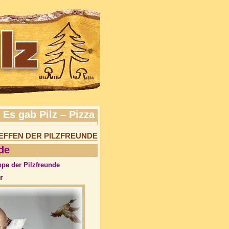
Es gab Pilz – Pizza
TREFFEN DER PILZFREUNDE
de
pe der Pilzfreunde
r