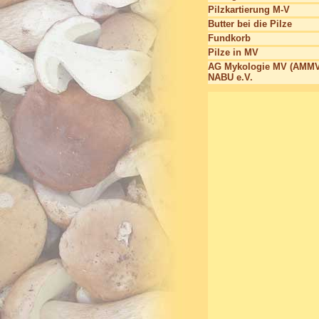
Pilzkartierung M-V
Butter bei die Pilze
Fundkorb
Pilze in MV
AG Mykologie MV (AMMV
NABU e.V.