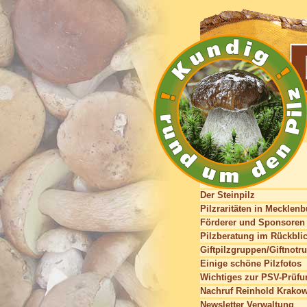
Der Steinpilz
Pilzraritäten in Mecklen
Förderer und Sponsoren
Pilzberatung im Rückbli
Giftpilzgruppen/Giftnotru
Einige schöne Pilzfotos
Wichtiges zur PSV-Prüfu
Nachruf Reinhold Krako
Newsletter Verwaltung