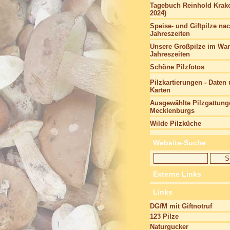
Tagebuch Reinhold Krako
2024)
Speise- und Giftpilze na
Jahreszeiten
Unsere Großpilze im Wan
Jahreszeiten
Schöne Pilzfotos
Pilzkartierungen - Daten
Karten
Ausgewählte Pilzgattung
Mecklenburgs
Wilde Pilzküche
Website-Suche
Externe Links
Links
DGfM mit Giftnotruf
123 Pilze
Naturgucker