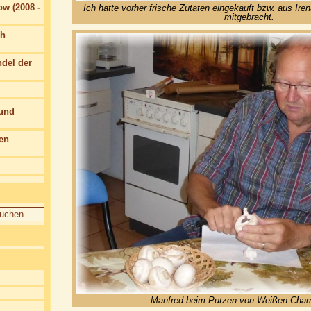
w (2008 -
Ich hatte vorher frische Zutaten eingekauft bzw. aus Ire
mitgebracht.
ch
del der
 und
en
Manfred beim Putzen von Weißen Cha