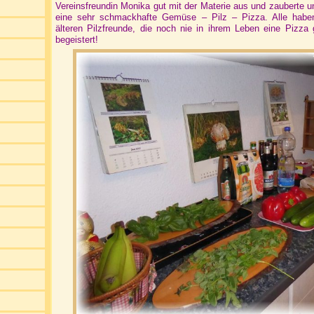
Vereinsfreundin Monika gut mit der Materie aus und zauberte u
eine sehr schmackhafte Gemüse – Pilz – Pizza. Alle habe
älteren Pilzfreunde, die noch nie in ihrem Leben eine Pizza
begeistert!