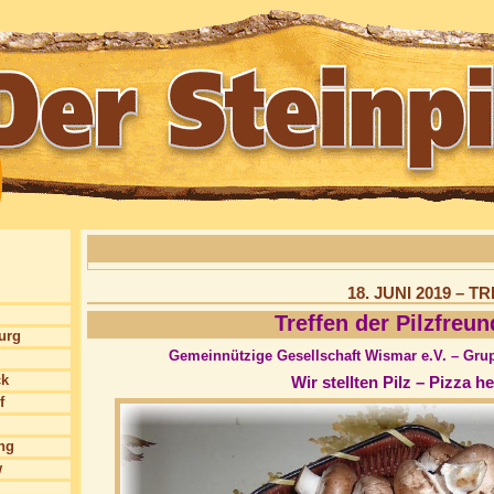
18. JUNI 2019 – 
Treffen der Pilzfreun
burg
Gemeinnützige Gesellschaft Wismar e.V. – Grup
ck
Wir stellten Pilz – Pizza he
f
ng
w