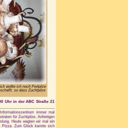
ch wollte ich noch Perlpilze
chafft, so dass Zuchtpilze
00 Uhr in der ABC Straße 21
Informationszentrum immer mal
traten für Zuchtpilze, Anfertigen
slung. Heute wagten wir mal ein
– Pizza. Zum Glück kannte sich