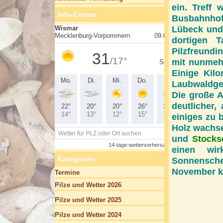
ein. Treff
Info-Corner
Busbahnhof,
Lübeck und 
dortigen 
Pilzfreundi
mit nunmehr
Einige Kilo
Laubwaldge
Die große A
deutlicher,
einiges zu 
Holz wachse
und
Stock
einen wir
Kategorien
Sonnenschei
November k
Termine
Pilze und Wetter 2026
Pilze und Wetter 2025
Pilze und Wetter 2024