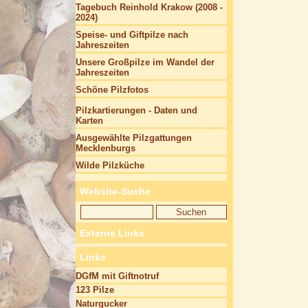
Tagebuch Reinhold Krakow (2008 -
2024)
Speise- und Giftpilze nach
Jahreszeiten
Unsere Großpilze im Wandel der
Jahreszeiten
Schöne Pilzfotos
Pilzkartierungen - Daten und
Karten
Ausgewählte Pilzgattungen
Mecklenburgs
Wilde Pilzküche
Website-Suche
Externe Links
Links
DGfM mit Giftnotruf
123 Pilze
Naturgucker