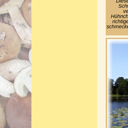
Diese
Schw
v
Hühnche
richti
schmecke