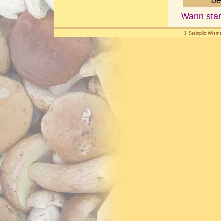
de
Wann star
© Steinpilz Wisma