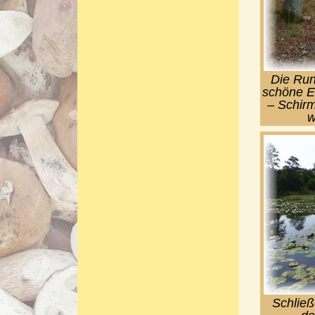
Die Run
schöne E
– Schir
w
Schlie