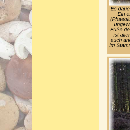
Es dauer
Ein e
(Phaeolu
ungewö
Fuße de
ist all
auch an
im Stamm