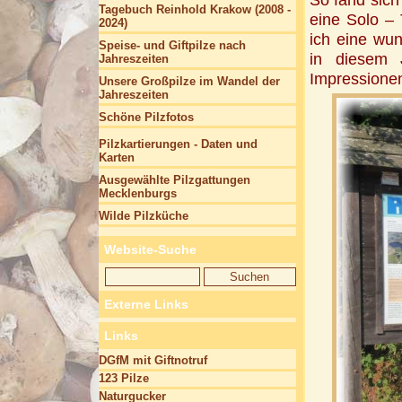
Tagebuch Reinhold Krakow (2008 -
eine Solo –
2024)
ich eine wu
Speise- und Giftpilze nach
in diesem J
Jahreszeiten
Impressione
Unsere Großpilze im Wandel der
Jahreszeiten
Schöne Pilzfotos
Pilzkartierungen - Daten und
Karten
Ausgewählte Pilzgattungen
Mecklenburgs
Wilde Pilzküche
Website-Suche
Externe Links
Links
DGfM mit Giftnotruf
123 Pilze
Naturgucker