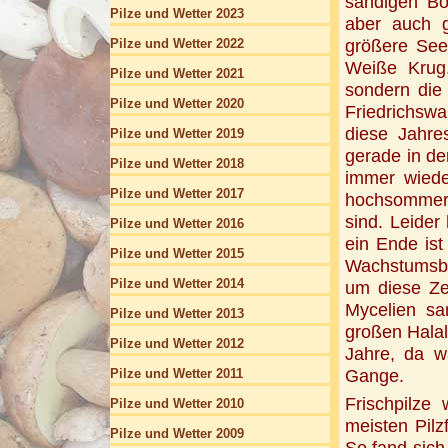
sandigen Böd
Pilze und Wetter 2023
aber auch g
Pilze und Wetter 2022
größere See
Weiße Krug
Pilze und Wetter 2021
sondern die
Pilze und Wetter 2020
Friedrichswa
diese Jahre
Pilze und Wetter 2019
gerade in de
Pilze und Wetter 2018
immer wiede
Pilze und Wetter 2017
hochsommerl
sind. Leider
Pilze und Wetter 2016
ein Ende ist
Pilze und Wetter 2015
Wachstumsbe
Pilze und Wetter 2014
um diese Zei
Mycelien s
Pilze und Wetter 2013
großen Halal
Pilze und Wetter 2012
Jahre, da w
Pilze und Wetter 2011
Gange.
Frischpilze
Pilze und Wetter 2010
meisten Pil
Pilze und Wetter 2009
So fand sich