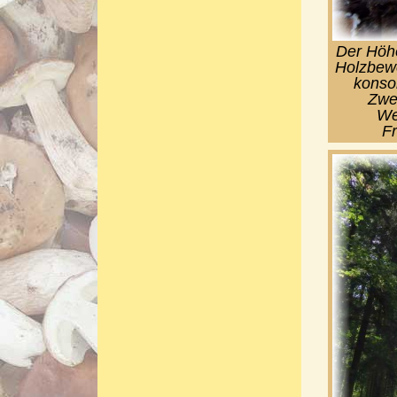
Der Höh
Holzbewo
konso
Zwei
We
Fr