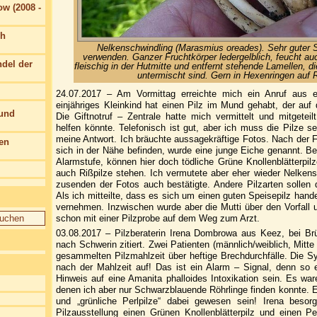
w (2008 -
ch
Nelkenschwindling (Marasmius oreades). Sehr guter S
verwenden. Ganzer Fruchtkörper ledergelblich, feucht auc
del der
fleischig in der Hutmitte und entfernt stehende Lamellen, 
untermischt sind. Gern in Hexenringen auf 
24.07.2017 – Am Vormittag erreichte mich ein Anruf aus e
einjähriges Kleinkind hat einen Pilz im Mund gehabt, der au
 und
Die Giftnotruf – Zentrale hatte mich vermittelt und mitgeteil
helfen könnte. Telefonisch ist gut, aber ich muss die Pilze s
meine Antwort. Ich bräuchte aussagekräftige Fotos. Nach der
en
sich in der Nähe befinden, wurde eine junge Eiche genannt. B
Alarmstufe, können hier doch tödliche Grüne Knollenblätterpilze
auch Rißpilze stehen. Ich vermutete aber eher wieder Nelken
zusenden der Fotos auch bestätigte. Andere Pilzarten sollen d
Als ich mitteilte, dass es sich um einen guten Speisepilz hande
vernehmen. Inzwischen wurde aber die Mutti über den Vorfall u
schon mit einer Pilzprobe auf dem Weg zum Arzt.
03.08.2017 – Pilzberaterin Irena Dombrowa aus Keez, bei Brüe
nach Schwerin zitiert. Zwei Patienten (männlich/weiblich, Mitte
gesammelten Pilzmahlzeit über heftige Brechdurchfälle. Die 
nach der Mahlzeit auf! Das ist ein Alarm – Signal, denn so 
Hinweis auf eine Amanita phalloides Intoxikation sein. Es wa
denen ich aber nur Schwarzblauende Röhrlinge finden konnte. 
und „grünliche Perlpilze“ dabei gewesen sein! Irena besor
Pilzausstellung einen Grünen Knollenblätterpilz und einen P