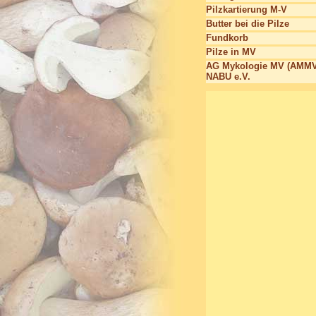
Pilzkartierung M-V
Butter bei die Pilze
Fundkorb
Pilze in MV
AG Mykologie MV (AMMV
NABU e.V.