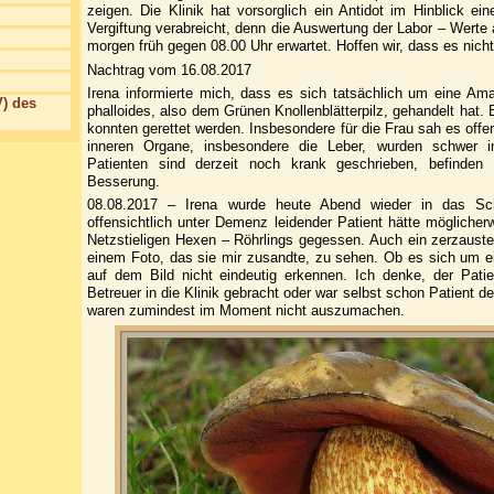
zeigen. Die Klinik hat vorsorglich ein Antidot im Hinblick ein
Vergiftung verabreicht, denn die Auswertung der Labor – Werte
morgen früh gegen 08.00 Uhr erwartet. Hoffen wir, dass es ni
Nachtrag vom 16.08.2017
Irena informierte mich, dass es sich tatsächlich um eine Ama
) des
phalloides, also dem Grünen Knollenblätterpilz, gehandelt hat.
konnten gerettet werden. Insbesondere für die Frau sah es offe
inneren Organe, insbesondere die Leber, wurden schwer in
Patienten sind derzeit noch krank geschrieben, befinde
Besserung.
08.08.2017 – Irena wurde heute Abend wieder in das Sch
offensichtlich unter Demenz leidender Patient hätte möglicherw
Netzstieligen Hexen – Röhrlings gegessen. Auch ein zerzauster
einem Foto, das sie mir zusandte, zu sehen. Ob es sich um ei
auf dem Bild nicht eindeutig erkennen. Ich denke, der Pati
Betreuer in die Klinik gebracht oder war selbst schon Patient 
waren zumindest im Moment nicht auszumachen.