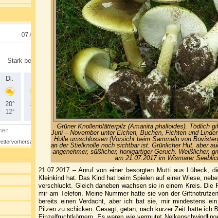
Grüner Knollenblätterpilz (Amanita phalloides). Tödlich gift
Juni – November unter Eichen, Buchen, Fichten und Linden
Hülle umschlossen (Vorsicht beim Sammeln von Bovisten),
an der Stielknolle noch sichtbar ist. Grünlicher Hut, aber 
angenehmer, süßlicher, honigartiger Geruch. Weißlicher, grü
am 21.07.2017 im Wismarer Seeblic
21.07.2017 – Anruf von einer besorgten Mutti aus Lübeck, d
Kleinkind hat. Das Kind hat beim Spielen auf einer Wiese, neb
verschluckt. Gleich daneben wachsen sie in einem Kreis. Die P
mir am Telefon. Meine Nummer hatte sie von der Giftnotrufzentr
bereits einen Verdacht, aber ich bat sie, mir mindestens ei
Pilzen zu schicken. Gesagt, getan, nach kurzer Zeit hatte ich
Einzelfruchtkörpern. Es waren wie vermutet Nelkenschwindling