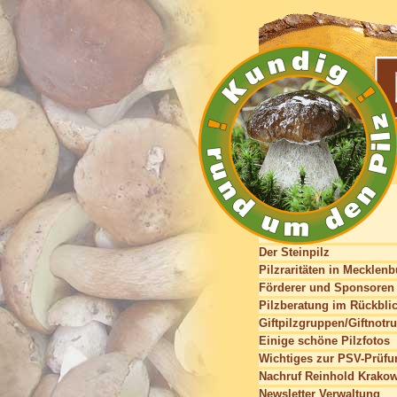
Der Steinpilz
Pilzraritäten in Mecklen
Förderer und Sponsoren
Pilzberatung im Rückbli
Giftpilzgruppen/Giftnotru
Einige schöne Pilzfotos
Wichtiges zur PSV-Prüfu
Nachruf Reinhold Krako
Newsletter Verwaltung