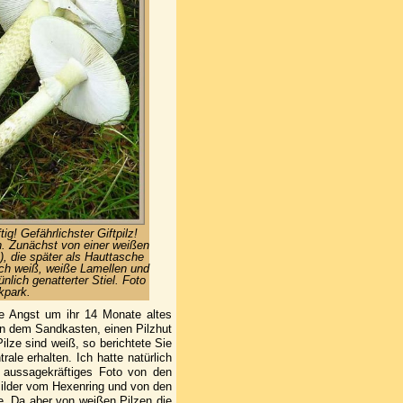
ig! Gefährlichster Giftpilz!
. Zunächst von einer weißen
 die später als Hauttasche
auch weiß, weiße Lamellen und
nlich genatterter Stiel. Foto
kpark.
ie Angst um ihr 14 Monate altes
en dem Sandkasten, einen Pilzhut
ilze sind weiß, so berichtete Sie
ale erhalten. Ich hatte natürlich
n aussagekräftiges Foto von den
 Bilder vom Hexenring und von den
e. Da aber von weißen Pilzen die