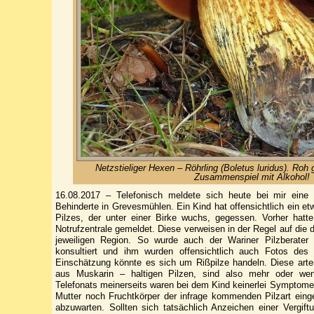
Netzstieliger Hexen – Röhrling (Boletus luridus). Roh g
Zusammenspiel mit Alkohol!
16.08.2017 – Telefonisch meldete sich heute bei mir eine B
Behinderte in Grevesmühlen. Ein Kind hat offensichtlich ein e
Pilzes, der unter einer Birke wuchs, gegessen. Vorher hatte
Notrufzentrale gemeldet. Diese verweisen in der Regel auf die dor
jeweiligen Region. So wurde auch der Wariner Pilzberater 
konsultiert und ihm wurden offensichtlich auch Fotos des
Einschätzung könnte es sich um Rißpilze handeln. Diese arte
aus Muskarin – haltigen Pilzen, sind also mehr oder weni
Telefonats meinerseits waren bei dem Kind keinerlei Symptom
Mutter noch Fruchtkörper der infrage kommenden Pilzart ein
abzuwarten. Sollten sich tatsächlich Anzeichen einer Vergiftun