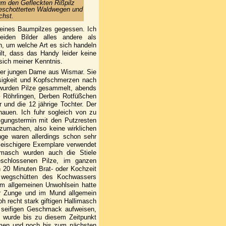
t um den Gefleckten Rißpilz
geschotterten Waldwegen und
chst.
 eines Baumpilzes gegessen. Ich
iden Bilder alles andere als
n, um welche Art es sich handeln
ilt, dass das Handy leider keine
sich meiner Kenntnis.
iner jungen Dame aus Wismar. Sie
losigkeit und Kopfschmerzen nach
 wurden Pilze gesammelt, abends
– Röhrlingen, Derben Rotfüßchen
 und die 12 jährige Tochter. Der
ehauen. Ich fuhr sogleich von zu
tigungstermin mit den Putzresten
szumachen, also keine wirklichen
nge waren allerdings schon sehr
fleischigere Exemplare verwendet
imasch wurden auch die Stiele
schlossenen Pilze, im ganzen
n 20 Minuten Brat- oder Kochzeit
d wegschütten des Kochwassers
em allgemeinen Unwohlsein hatte
er Zunge und im Mund allgemein
oh recht stark giftigen Hallimasch
seifigen Geschmack aufweisen,
n wurde bis zu diesem Zeitpunkt
ehmen und noch bis zum nächsten