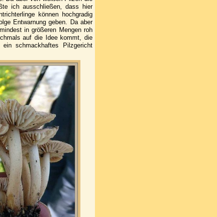
ßte ich ausschließen, dass hier
ntrichterlinge können hochgradig
ufolge Entwarnung geben. Da aber
umindest in größeren Mengen roh
ochmals auf die Idee kommt, die
in schmackhaftes Pilzgericht