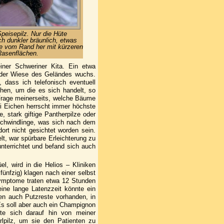
peisepilz. Nur die Hüte
h dunkler bräunlich, etwas
die vom Rand her mit kürzeren
Rasenflächen.
iner Schweriner Kita. Ein etwa
f der Wiese des Geländes wuchs.
t, dass ich telefonisch eventuell
ehen, um die es sich handelt, so
 Frage meinerseits, welche Bäume
ei Eichen herrscht immer höchste
, stark giftige Pantherpilze oder
schwindlinge, was sich nach dem
ort nicht gesichtet worden sein.
lt, war spürbare Erleichterung zu
nterrichtet und befand sich auch
l, wird in die Helios – Kliniken
 fünfzig) klagen nach einer selbst
Symptome traten etwa 12 Stunden
eine lange Latenzzeit könnte ein
ren auch Putzreste vorhanden, in
Es soll aber auch ein Champignon
gte sich darauf hin von meiner
erlpilz, um sie den Patienten zu