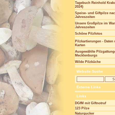
Tagebuch Reinhold Krako
2024)
Speise- und Giftpilze na
Jahreszeiten
Unsere Großpilze im Wan
Jahreszeiten
Schöne Pilzfotos
Pilzkartierungen - Daten
Karten
Ausgewählte Pilzgattung
Mecklenburgs
Wilde Pilzküche
Website-Suche
Externe Links
Links
DGfM mit Giftnotruf
123 Pilze
Naturgucker