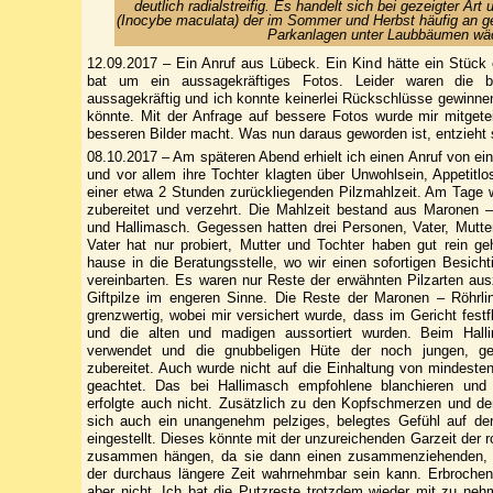
deutlich radialstreifig. Es handelt sich bei gezeigter Ar
(Inocybe maculata) der im Sommer und Herbst häufig an 
Parkanlagen unter Laubbäumen wä
12.09.2017 – Ein Anruf aus Lübeck. Ein Kind hätte ein Stück
bat um ein aussagekräftiges Fotos. Leider waren die be
aussagekräftig und ich konnte keinerlei Rückschlüsse gewinne
könnte. Mit der Anfrage auf bessere Fotos wurde mir mitgete
besseren Bilder macht. Was nun daraus geworden ist, entzieht 
08.10.2017 – Am späteren Abend erhielt ich einen Anruf von e
und vor allem ihre Tochter klagten über Unwohlsein, Appetit
einer etwa 2 Stunden zurückliegenden Pilzmahlzeit. Am Tage
zubereitet und verzehrt. Die Mahlzeit bestand aus Maronen 
und Hallimasch. Gegessen hatten drei Personen, Vater, Mutter
Vater hat nur probiert, Mutter und Tochter haben gut rein g
hause in die Beratungsstelle, wo wir einen sofortigen Besich
vereinbarten. Es waren nur Reste der erwähnten Pilzarten au
Giftpilze im engeren Sinne. Die Reste der Maronen – Röhrli
grenzwertig, wobei mir versichert wurde, dass im Gericht fest
und die alten und madigen aussortiert wurden. Beim Hall
verwendet und die gnubbeligen Hüte der noch jungen, ge
zubereitet. Auch wurde nicht auf die Einhaltung von mindeste
geachtet. Das bei Hallimasch empfohlene blanchieren un
erfolgte auch nicht. Zusätzlich zu den Kopfschmerzen und d
sich auch ein unangenehm pelziges, belegtes Gefühl auf d
eingestellt. Dieses könnte mit der unzureichenden Garzeit der r
zusammen hängen, da sie dann einen zusammenziehenden, 
der durchaus längere Zeit wahrnehmbar sein kann. Erbroche
aber nicht. Ich bat die Putzreste trotzdem wieder mit zu n