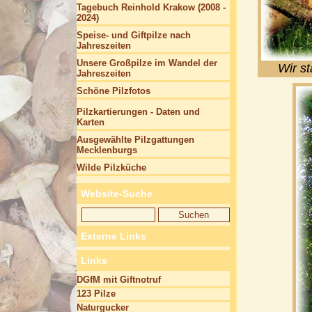
Tagebuch Reinhold Krakow (2008 -
2024)
Speise- und Giftpilze nach
Jahreszeiten
Unsere Großpilze im Wandel der
Wir s
Jahreszeiten
Schöne Pilzfotos
Pilzkartierungen - Daten und
Karten
Ausgewählte Pilzgattungen
Mecklenburgs
Wilde Pilzküche
Website-Suche
Externe Links
Links
DGfM mit Giftnotruf
123 Pilze
Naturgucker