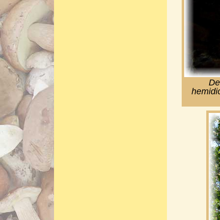
De
hemidi