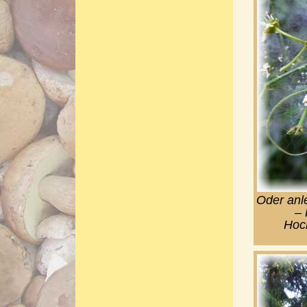
Oder anl
– 
Hoch