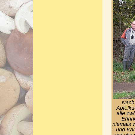
Nach 
Apfelku
alle zw
Erinn
niemals w
– und Kar
und alle