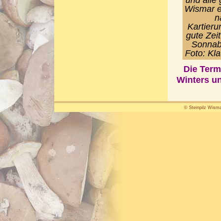
Wismar e.
n
Kartieru
gute Zeit
Sonnabe
Foto: Kl
Die Term
Winters un
© Steinpilz Wisma