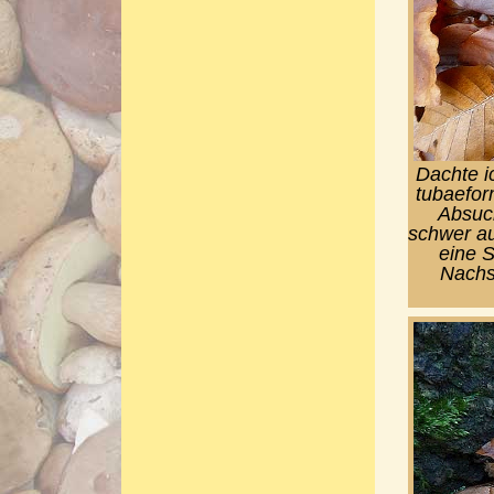
Dachte i
tubaefor
Absuc
schwer a
eine S
Nachs