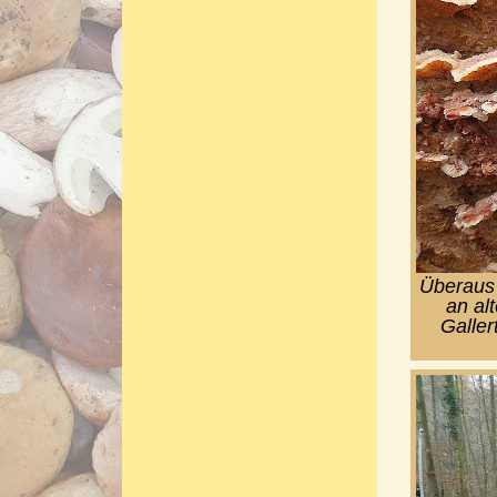
Überaus 
an al
Galler