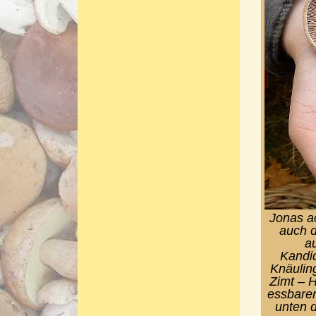
Jonas ac
auch d
au
Kandi
Knäuling
Zimt – H
essbaren
unten d