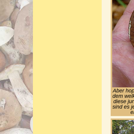
Aber hop
dem welk
diese ju
sind es j
e