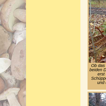
Ob das 
beiden D
erst
Schüppc
und 