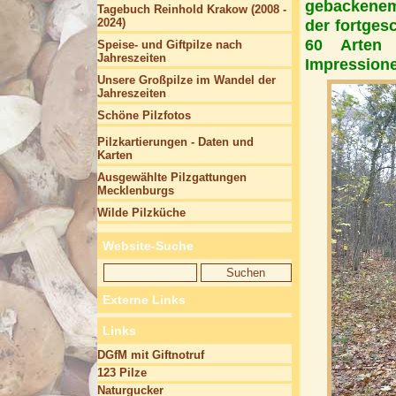
gebackenem
Tagebuch Reinhold Krakow (2008 -
2024)
der fortges
60 Arten 
Speise- und Giftpilze nach
Jahreszeiten
Impressione
Unsere Großpilze im Wandel der
Jahreszeiten
Schöne Pilzfotos
Pilzkartierungen - Daten und
Karten
Ausgewählte Pilzgattungen
Mecklenburgs
Wilde Pilzküche
Website-Suche
Externe Links
Links
DGfM mit Giftnotruf
123 Pilze
Naturgucker