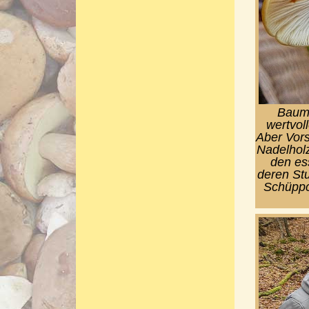
Baums
wertvol
Aber Vors
Nadelhol
den es
deren St
Schüppch