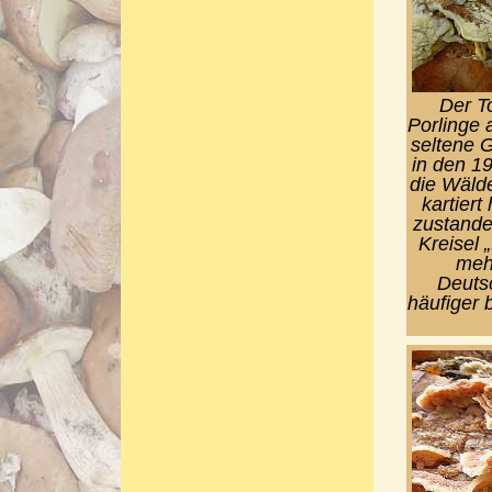
Der T
Porlinge 
seltene G
in den 1
die Wäld
kartier
zustande
Kreisel 
mehr
Deutsc
häufiger 