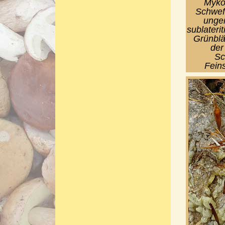
Mykol
Schwefe
unge
sublateri
Grünblä
der
Sc
Fein