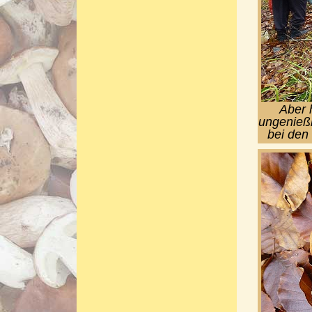
Aber 
ungenießb
bei den