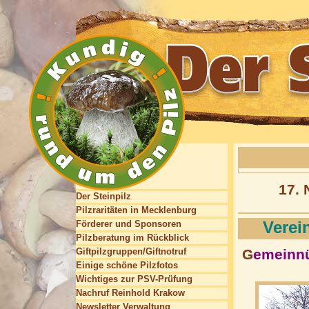
17.
Der Steinpilz
Pilzraritäten in Mecklenburg
Verei
Förderer und Sponsoren
Pilzberatung im Rückblick
Giftpilzgruppen/Giftnotruf
G
emeinnü
Einige schöne Pilzfotos
Wichtiges zur PSV-Prüfung
Nachruf Reinhold Krakow
Newsletter Verwaltung