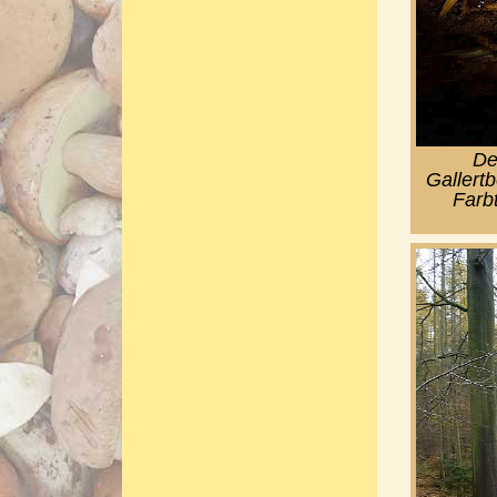
De
Gallertb
Farb