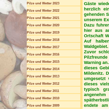
Gäste wiede
Pilze und Wetter 2023
herzlich e
Pilze und Wetter 2022
gehenden Sa
Pilze und Wetter 2021
unserem Exk
Dazu fuhre
Pilze und Wetter 2020
hier aus a
Pilze und Wetter 2019
Ortschaft W
Pilze und Wetter 2018
Auf halbe
Waldgebiet.
Pilze und Wetter 2017
Zuvor schlo
Pilze und Wetter 2016
Pilzfreund
Pilze und Wetter 2015
Warning an.
dieses Gebi
Pilze und Wetter 2014
Mildenitz. 
Pilze und Wetter 2013
umgesetzt 
dieses vie
Pilze und Wetter 2012
typisch gr
Pilze und Wetter 2011
angenehm 
Pilze und Wetter 2010
spätherbstl
endete am
Pilze und Wetter 2009