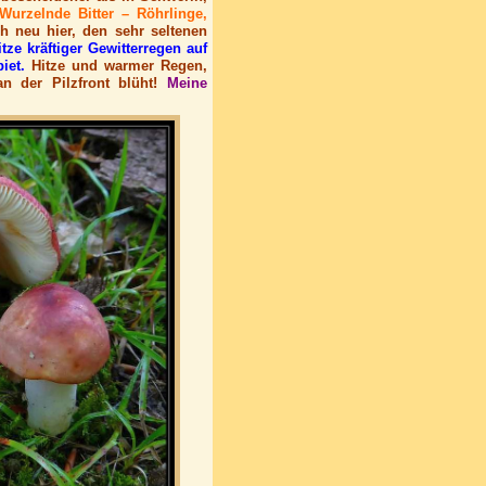
urzelnde Bitter – Röhrlinge,
h neu hier, den sehr seltenen
ze kräftiger Gewitterregen auf
iet.
Hitze und warmer Regen,
n der Pilzfront blüht!
Meine