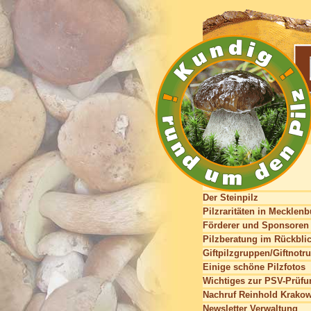
Der Steinpilz
Pilzraritäten in Mecklen
Förderer und Sponsoren
Pilzberatung im Rückbli
Giftpilzgruppen/Giftnotru
Einige schöne Pilzfotos
Wichtiges zur PSV-Prüfu
Nachruf Reinhold Krako
Newsletter Verwaltung