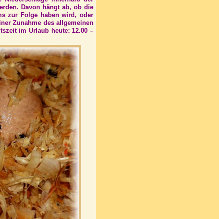
werden. Davon hängt ab, ob die
s zur Folge haben wird, oder
einer Zunahme des allgemeinen
szeit im Urlaub heute: 12.00 –