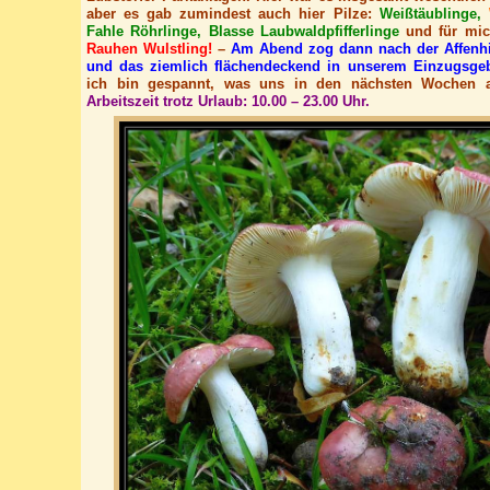
aber es gab zumindest auch hier Pilze:
Weißtäublinge,
W
Fahle Röhrlinge, Blasse Laubwaldpfifferlinge
und für mic
Rauhen Wulstling!
–
Am Abend zog dann nach der Affenhit
und das ziemlich flächendeckend in unserem Einzugsgeb
ich bin gespannt, was uns in den nächsten Wochen a
Arbeitszeit trotz Urlaub: 10.00 – 23.00 Uhr.