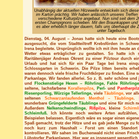
Unabhängig der aktuellen Hitzewelle entwickeln sich die
im Karton prächtig. Wir haben anlässlich unseres Treffen 
verschiedene Kulturpilze angebaut. Nun sind seit dem 
ersten Champignons schieben. Mit den Braunkappen un
es aber erheblich länger dauern, falls uns überhaupt die Z
unter Tagebuch.
Dienstag, 04. August – Jonas hatte sich heute eine Boo
ausgesucht, die vom Stadtteiltreff Krebsförden in Schwe
Irena begleitete. Ursprünglich wollte ich mit ihm heute a
Wetter etwas erträglicher zu gestalten. So hatte ich
Raritätenjäger Andreas Okrent zu einer Pilztour durch ei
Urlaub und hat sich für ein Paar Tage bei Irena einqu
Schlossgarten in Schwerin. Die Pilze litten bereits erhe
waren dennoch viele frische Fruchtkörper zu finden. Eine 
Parkanlage. Wir fanden allerlei. So z. B. sehr schöne und
und
Flockenstielige Hexen – Röhrlinge, Fahle Röhrlinge,
seltene, lachsfarbene
Korallenpilze
,
Perl-
und
Pantherpil
Riesenporling, Würzige Tellerlinge,
viele
Täublinge,
vor al
seltenen
Schwarzanlaufenden Menthol – Täublinge
. 
wunderbare
Grüngefelderte Täublinge
und eine für mich n
Außerdem
Nelkenschwindlinge
,
Rißpilze
, kleine
Schirml
Schleimfuß.
Ich könnte noch weitere Arten aufzählen,
Beispielen belassen. Eigentlich wäre es sogar einen eigenen
Spaß gemacht, trotz der Hitze und es gab jede Menge zu fo
noch kurz zum Haushalt – Forst um einen Stando
kontrollieren. Wir sahen im Buchenwald nicht einen Frisc
Lübstorfer Parkanlagen. Hier war es insgesamt wesentlich