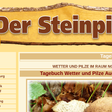
Tage
WETTER UND PILZE IM RAUM
Tagebuch Wetter und Pilze Au
burg
ck
f
ng
w