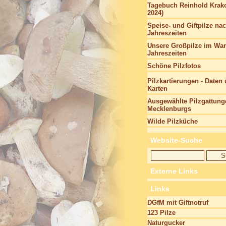
Tagebuch Reinhold Krako
2024)
Speise- und Giftpilze na
Jahreszeiten
Unsere Großpilze im Wan
Jahreszeiten
Schöne Pilzfotos
Pilzkartierungen - Daten
Karten
Ausgewählte Pilzgattung
Mecklenburgs
Wilde Pilzküche
Website-Suche
Externe Links
Links
DGfM mit Giftnotruf
123 Pilze
Naturgucker