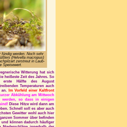
r fündig werden. Noch sehr
üßlers (Helvella macropus)
chpilzart zerstreut in Laub-
e Speisewert.
egnerische Witterung hat sich
ie heißeste Zeit des Jahres. So
 erste Hälfte des August
treibenden Temperaturen auch
n an.
Im Vorfeld einer Kaltfront
kurzer Abkühlung am Mittwoch
t werden, so dass in einigen
sind!
Diese Hitze wird dann am
eben. Schnell soll es aber auch
chsten Gewitter wohl auch hier
n ganzen Sommer über befinden
t und können dadurch häufiger
e Niederschläge innerhalb der