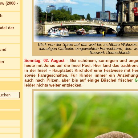
w (2008 -
ch
del der
Blick von der Spree auf das weit hin sichtbare Wahrzei
damaligen Ostberlin eingeweihten Fernsehturm, dem w
 und
Bauwerk Deutschlands.
Sonntag, 02. August
– Bei schönem, sonnigem und ange
en
heute mit Jonas auf die Insel Poel. Hier fand das traditione
in der Insel – Hauptstadt Kirchdorf eine Festwiese mit F
sowie Fahrgeschäften. Für Kinder immer ein Anziehungs
auch nach Pilzen, aber bis auf einige Büschel frischer
G
leider nichts weiter entdecken.