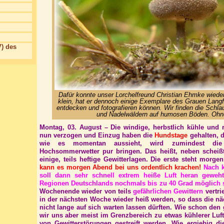
) des
Dafür konnte unser Lorchelfreund Christian Ehmke wiede
klein, hat er dennoch einige Exemplare des Grauen Langf
entdecken und fotografieren können. Wir finden die Schlau
und Nadelwäldern auf humosen Böden. Ohn
Montag, 03. August – Die windige, herbstlich kühle und r
nun verzogen und Einzug haben die
Hundstage
gehalten, d
wie es momentan aussieht, wird zumindest die
Hochsommerwetter pur bringen. Das heißt, neben scheiß
einige, teils heftige Gewitterlagen. Die erste steht morge
kann es morgen Abend bei uns ordentlich krachen!
Nach 
soll dann sehr schnell extrem heiße Luft heran geweh
Regionen Deutschlands nochmals bis zu 40 Grad möglich 
Wochenende wieder von teils
gefährlichen Gewittern
vertri
in der nächsten Woche wieder heiß werden, so dass die nä
nicht lange auf sich warten lassen dürften. Wie schon de
wir uns aber meist im Grenzbereich zu etwas kühlerer Luf
von Gewitterstörungen gestreift werden. Wie ergiebig di