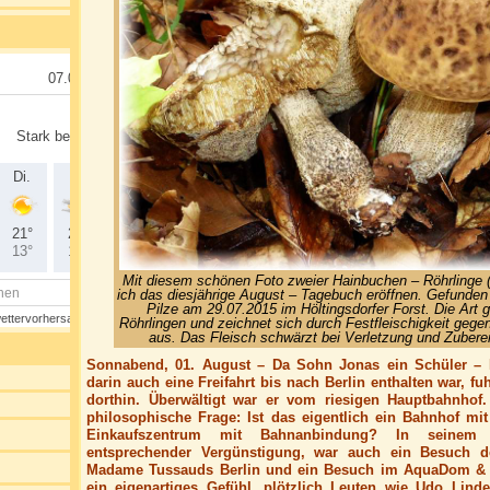
Mit diesem schönen Foto zweier Hainbuchen – Röhrlinge
ich das diesjährige August – Tagebuch eröffnen. Gefunden u
Pilze am 29.07.2015 im Höltingsdorfer Forst. Die Art 
Röhrlingen und zeichnet sich durch Festfleischigkeit gege
aus. Das Fleisch schwärzt bei Verletzung und Zuberei
Sonnabend, 01. August – Da Sohn Jonas ein Schüler – F
darin auch eine Freifahrt bis nach Berlin enthalten war, 
dorthin. Überwältigt war er vom riesigen Hauptbahnhof.
philosophische Frage: Ist das eigentlich ein Bahnhof mit
Einkaufszentrum mit Bahnanbindung? In seinem Fer
entsprechender Vergünstigung, war auch ein Besuch de
Madame Tussauds Berlin und ein Besuch im AquaDom & S
ein eigenartiges Gefühl, plötzlich Leuten wie Udo Lind