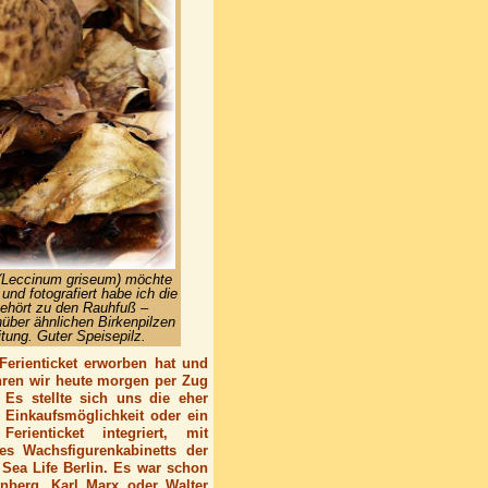
 (Leccinum griseum) möchte
nd fotografiert habe ich die
gehört zu den Rauhfuß –
nüber ähnlichen Birkenpilzen
tung. Guter Speisepilz.
erienticket erworben hat und
fuhren wir heute morgen per Zug
 Es stellte sich uns die eher
 Einkaufsmöglichkeit oder ein
ienticket integriert, mit
s Wachsfigurenkabinetts der
ea Life Berlin. Es war schon
enberg, Karl Marx oder Walter