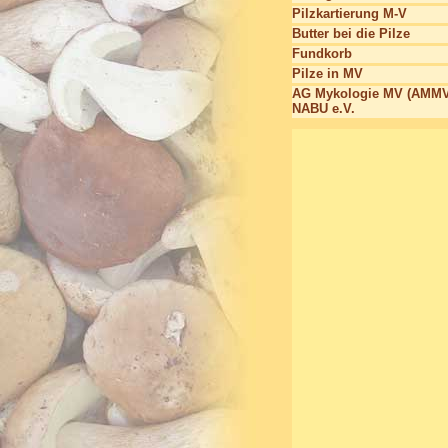
Pilzkartierung M-V
Butter bei die Pilze
Fundkorb
Pilze in MV
AG Mykologie MV (AMMV
NABU e.V.