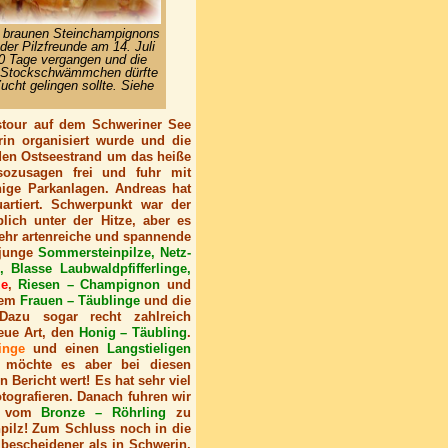
se braunen Steinchampignons
der Pilzfreunde am 14. Juli
20 Tage vergangen und die
d Stockschwämmchen dürfte
ucht gelingen sollte. Siehe
tstour auf dem Schweriner See
rin organisiert wurde und die
n den Ostseestrand um das heiße
 sozusagen frei und fuhr mit
nige Parkanlagen. Andreas hat
artiert. Schwerpunkt war der
blich unter der Hitze, aber es
sehr artenreiche und spannende
 junge
Sommersteinpilze, Netz-
 Blasse Laubwaldpfifferlinge,
ze
,
Riesen – Champignon
und
lem
Frauen – Täublinge
und die
Dazu sogar recht zahlreich
eue Art, den
Honig – Täubling
.
inge
und einen
Langstieligen
 möchte es aber bei diesen
 Bericht wert! Es hat sehr viel
tografieren. Danach fuhren wir
rt vom
Bronze – Röhrling
zu
hpilz! Zum Schluss noch in die
 bescheidener als in Schwerin,