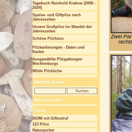
Tagebuch Reinhold Krakow (2008 -
2024)
Speise- und Giftpilze nach
Jahreszeiten
Unsere Großpilze im Wandel der
Jahreszeiten
Zwei Par
Schöne Pilzfotos
recht
Pilzkartierungen - Daten und
Karten
Ausgewählte Pilzgattungen
Mecklenburgs
Wilde Pilzküche
Website-Suche
Externe Links
Links
DGfM mit Giftnotruf
123 Pilze
Naturgucker