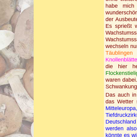
habe mich 
wunderschöne
der Ausbeut
Es sprießt 
Wachstum
Wachstumssc
wechseln nur
Täublingen
Knollenblätte
die hier h
Flockenstie
waren dabei.
Schwankung
Das auch in
das Wetter
Mitteleuropa
Tiefdruckzir
Deutschland
werden also
könnte es w