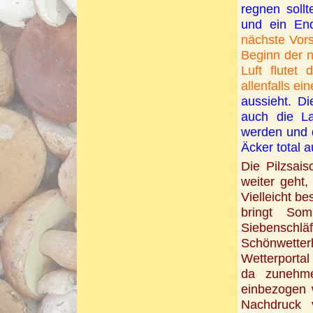
regnen soll
und ein End
nächste Vor
Beginn der 
Luft flute
allenfalls ei
aussieht. D
auch die La
werden und d
Äcker total 
Die Pilzsai
weiter geht
Vielleicht b
bringt So
Siebensch
Schönwette
Wetterporta
da zunehme
einbezogen 
Nachdruck v