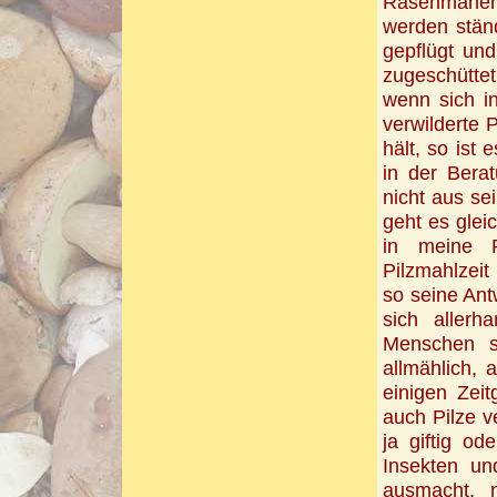
Rasenmäher
werden stän
gepflügt un
zugeschütte
wenn sich in
verwilderte P
hält, so ist
in der Berat
nicht aus s
geht es glei
in meine 
Pilzmahlzeit 
so seine Ant
sich allerh
Menschen s
allmählich,
einigen Zei
auch Pilze v
ja giftig o
Insekten un
ausmacht, n