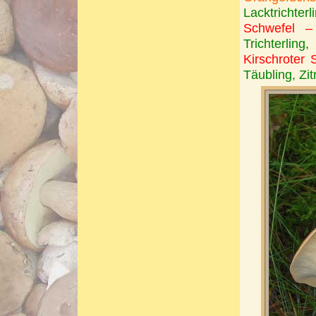
Lacktrichterl
Schwefel – R
Trichterling,
Kirschroter 
Täubling, Zi