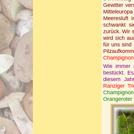
Gewitter ver
Mitteleurop
Meeresluft 
schwankt s
zurück. Wir 
wird sich au
für uns sind
Pilzaufkom
Champignon
Wie immer 
bestückt. E
diesem Jah
Ranziger Tric
Champignon
Orangeroter 