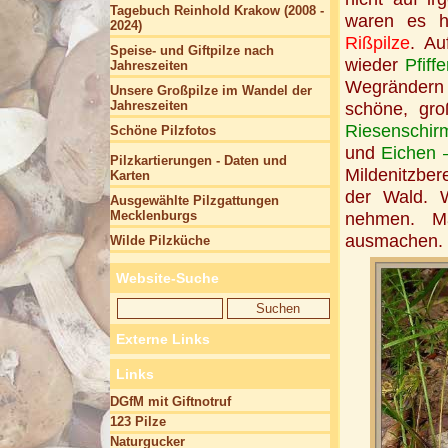
Tagebuch Reinhold Krakow (2008 -
waren es h
2024)
Rißpilze
. Au
Speise- und Giftpilze nach
wieder
Pfiffe
Jahreszeiten
Wegrändern 
Unsere Großpilze im Wandel der
Jahreszeiten
schöne, gro
Riesenschirm
Schöne Pilzfotos
und
Eichen –
Pilzkartierungen - Daten und
Mildenitzber
Karten
der Wald. W
Ausgewählte Pilzgattungen
Mecklenburgs
nehmen. Ma
ausmachen.
Wilde Pilzküche
Website-Suche
Externe Links
Links
DGfM mit Giftnotruf
123 Pilze
Naturgucker