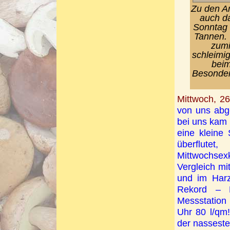
Zu den Ar
auch d
Sonntag 
Tannen. 
zumi
schleimig
beim
Besonders
Mittwoch, 26
von uns abg
bei uns kam
eine kleine
überflute
Mittwochse
Vergleich mi
und im Har
Rekord – D
Messstation
Uhr 80 l/qm!
der nassest