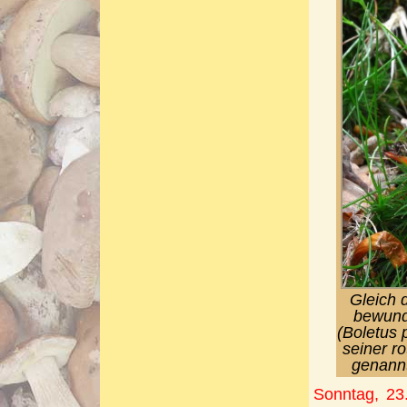
Gleich 
bewunde
(Boletus 
seiner r
genannt
Sonntag, 23