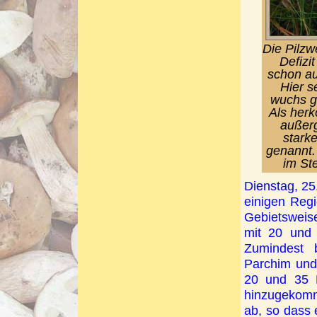
Die Pilzw
Defizit
schon au
Hier s
wuchs g
Als herk
außerg
stark
genannt.
im Ste
Dienstag, 25.
einigen Reg
Gebietsweise
mit 20 und 
Zumindest 
Parchim und
20 und 35 L
hinzugekomm
ab, so dass 