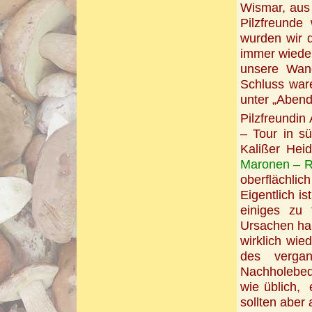
Wismar, aus 
Pilzfreunde
wurden wir 
immer wieder
unsere Wan
Schluss ware
unter „Aben
Pilzfreundin
– Tour in s
Kalißer Hei
Maronen – R
oberflächlic
Eigentlich i
einiges zu 
Ursachen ha
wirklich wie
des verga
Nachholebed
wie üblich, e
sollten aber