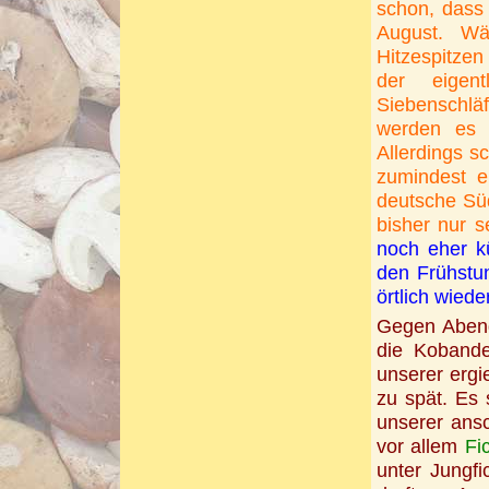
schon, dass
August. Wä
Hitzespitzen 
der eigent
Siebenschlä
werden es 
Allerdings s
zumindest e
deutsche Süd
bisher nur s
noch eher k
den Frühstu
örtlich wiede
Gegen Abend 
die Kobande
unserer ergi
zu spät. Es 
unserer ans
vor allem
Fi
unter Jungf