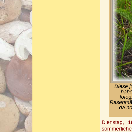
Diese j
habe
fotog
Rasenmähe
da no
Dienstag, 1
sommerlich