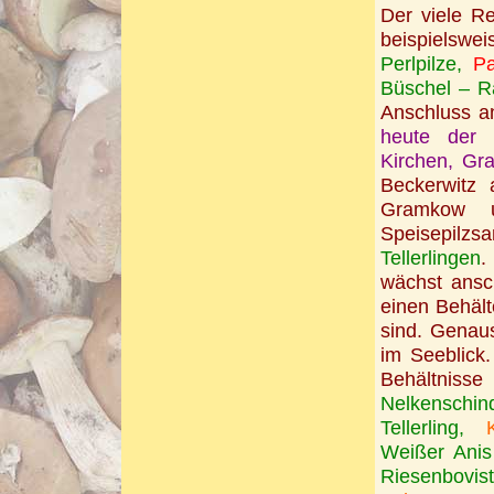
Der viele R
beispielswe
Perlpilze,
Pa
Büschel – R
Anschluss a
heute der 
Kirchen, Gr
Beckerwitz 
Gramkow u
Speisepilzs
Tellerlingen
.
wächst ansc
einen Behälte
sind. Genau
im Seeblick
Behältnisse
Nelkenschin
Tellerling,
Weißer Ani
Riesenbovist