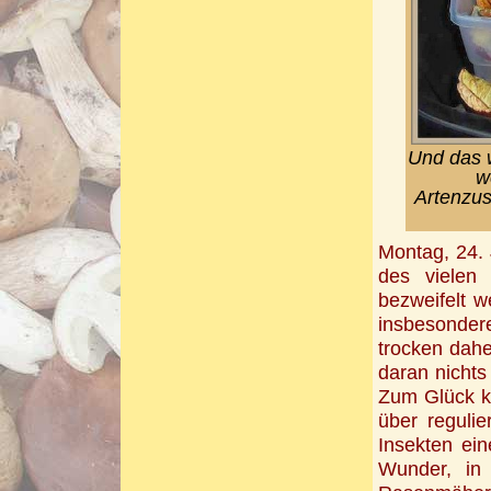
Und das w
w
Artenzus
Montag, 24. 
des vielen
bezweifelt w
insbesonde
trocken dahe
daran nicht
Zum Glück ka
über regulie
Insekten ei
Wunder, in 