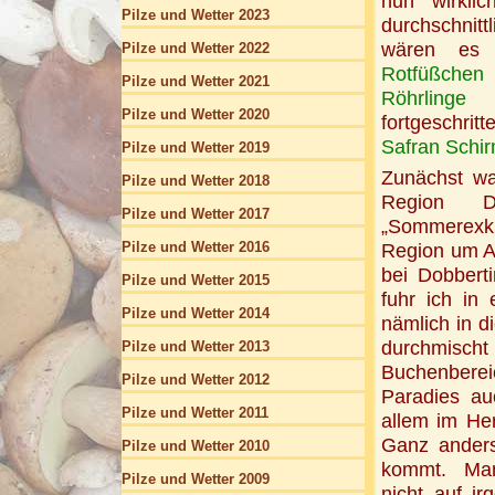
nun wirkli
Pilze und Wetter 2023
durchschnit
wären es 
Pilze und Wetter 2022
Rotfüßchen
Pilze und Wetter 2021
Röhrlinge
un
Pilze und Wetter 2020
fortgeschri
Safran Schir
Pilze und Wetter 2019
Zunächst wa
Pilze und Wetter 2018
Region D
Pilze und Wetter 2017
„Sommerexku
Pilze und Wetter 2016
Region um Al
bei Dobbert
Pilze und Wetter 2015
fuhr ich in
Pilze und Wetter 2014
nämlich in d
durchmisc
Pilze und Wetter 2013
Buchenberei
Pilze und Wetter 2012
Paradies au
Pilze und Wetter 2011
allem im Her
Ganz anders
Pilze und Wetter 2010
kommt. Man 
Pilze und Wetter 2009
nicht auf i