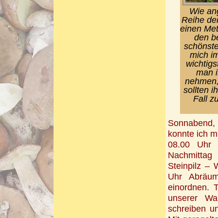
Wie ang
Reihe der
einen Mete
den b
schönste
mich i
wichtigs
man i
nehmen, 
sollten i
Fall z
Sonnabend, 
konnte ich m
08.00 Uhr 
Nachmittag
Steinpilz – 
Uhr Abräume
einordnen. 
unserer Wa
schreiben u