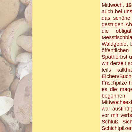
Mittwoch, 19
auch bei un
das schöne
gestrigen A
die obliga
Messtischbl
Waldgebiet 
öffentlich
Spätherbst u
wir derzeit 
teils kalkh
Eichen/Buch
Frischpilze 
es die mage
begonnen
Mittwochsexk
war ausfindi
vor mir verb
Schluß. Sic
Schichtpilz