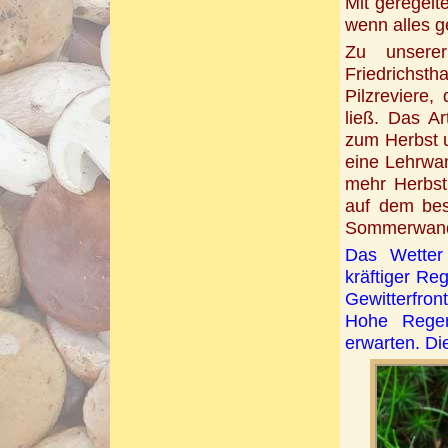
Mit geregelte
wenn alles ge
Zu unsere
Friedrichst
Pilzreviere
ließ. Das 
zum Herbst u
eine Lehrwan
mehr Herbst
auf dem bes
Sommerwand
Das Wetter
kräftiger Re
Gewitterfron
Hohe Rege
erwarten. Di