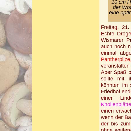
10 cm Hö
der Woos
eine opt
Freitag, 21
Echte Droge
Wismarer Pa
auch noch n
einmal abge
Pantherpilze
veranstalte
Aber Spaß be
sollte mit 
könnten im 
Friedhof end
einer Li
Knollenblätte
einen erwac
wenn der Bau
der bis zum
ohne weiter