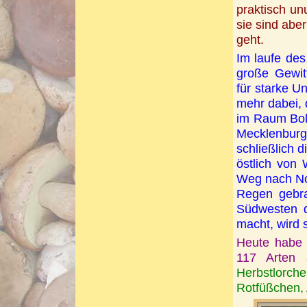
praktisch un
sie
sind aber
geht.
Im laufe des
große Gewitt
für starke U
mehr dabei,
im Raum Bol
Mecklenbur
schließlich 
östlich von
Weg nach No
Regen gebra
Südwesten 
macht, wird 
Heute habe i
117 Arten 
Herbstlorche
Rotfüßchen, 