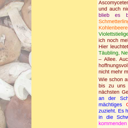
Ascomycete
und auch ni
blieb es b
Schmetterli
Kohlenbeere
Violettstieli
ich noch me
Hier leuchte
Täubling, Ne
– Allee. Au
hoffnungsvol
nicht mehr m
Wie schon a
bis zu uns 
nächsten Ge
an der Sch
mächtiges
zuzieht. Es h
in die Schw
kommenden N