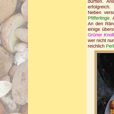
durften. An
erfolgreich
Neben versc
Pfifferlinge.
An den Ränd
einige über
Grüner Knoll
wer nicht nu
reichlich
Perl