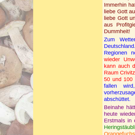
Immerhin ha
liebe Gott a
liebe Gott u
aus Profitg
Dummheit!
Zum Wetter
Deutschland. 
Regionen n
wieder Unwe
kann auch d
Raum Crivitz
50 und 100
fallen wi
vorherzusag
abschüttet.
Beinahe hätt
heute wieder
Erstmals in
Heringstäubl
Orangefuchs