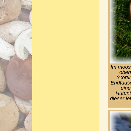
Im moosr
oben
(Corti
Endtäusc
eine
Hutunt
dieser le