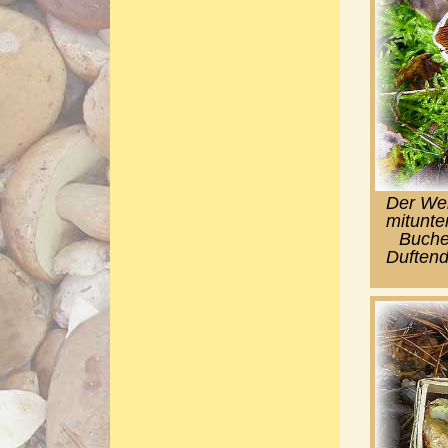
Der Wei
mitunte
Buche
Duftend