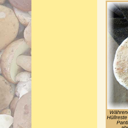
Während
Hüllreste
Panth
ab