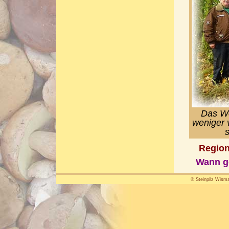
Das We
weniger 
s
Region
Wann ge
© Steinpilz Wisma