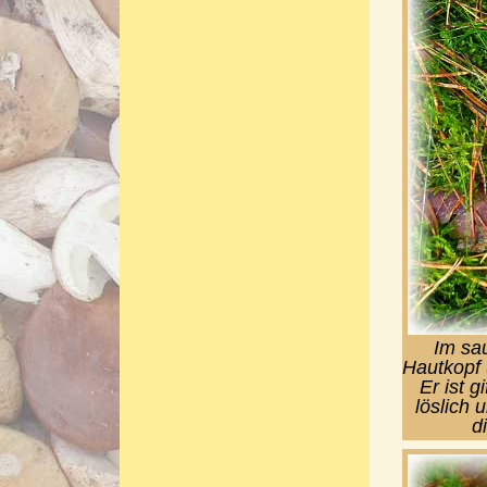
Im sau
Hautkopf 
Er ist g
löslich 
d