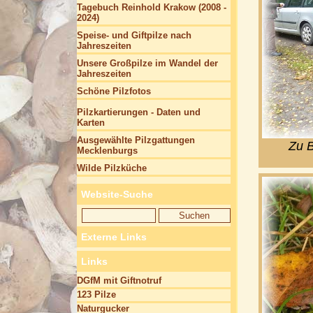
Tagebuch Reinhold Krakow (2008 -
2024)
Speise- und Giftpilze nach
Jahreszeiten
Unsere Großpilze im Wandel der
Jahreszeiten
Schöne Pilzfotos
Pilzkartierungen - Daten und
Karten
Ausgewählte Pilzgattungen
Zu B
Mecklenburgs
Wilde Pilzküche
Website-Suche
Externe Links
Links
DGfM mit Giftnotruf
123 Pilze
Naturgucker