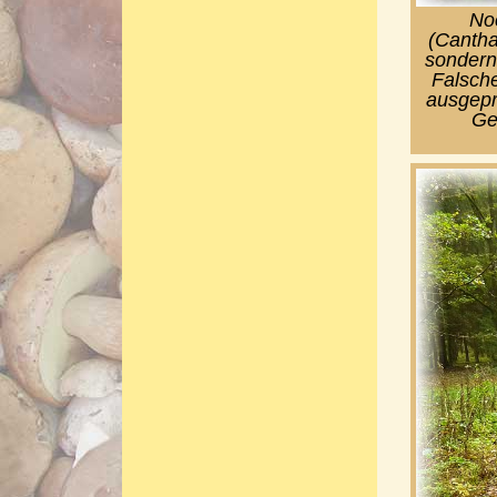
Noc
(Canthar
sondern
Falsche
ausgepr
Ge