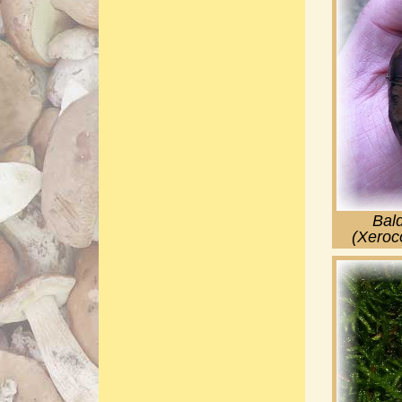
Bal
(Xeroc