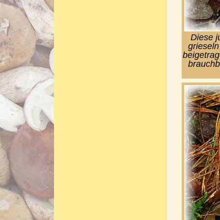
Diese j
griesel
beigetrag
brauchb