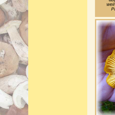
wei
Pa