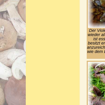
Der Viol
wieder al
ist es
besitzt e
anzureich
wie dem B