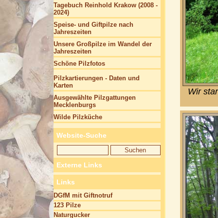
Tagebuch Reinhold Krakow (2008 -
2024)
Speise- und Giftpilze nach
Jahreszeiten
Unsere Großpilze im Wandel der
Jahreszeiten
Schöne Pilzfotos
Pilzkartierungen - Daten und
Karten
Wir sta
Ausgewählte Pilzgattungen
Mecklenburgs
Wilde Pilzküche
Website-Suche
Externe Links
Links
DGfM mit Giftnotruf
123 Pilze
Naturgucker