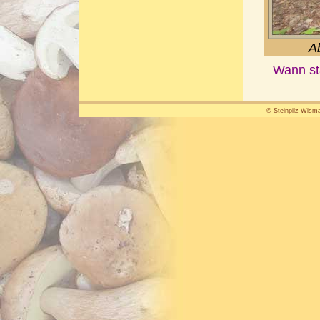
A
Wann st
© Steinpilz Wisma