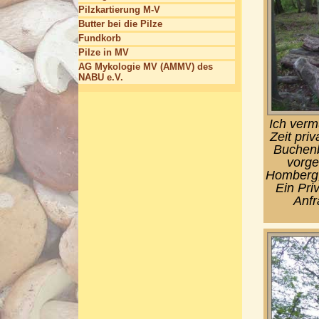
Pilzkartierung M-V
Butter bei die Pilze
Fundkorb
Pilze in MV
AG Mykologie MV (AMMV) des
NABU e.V.
Ich verm
Zeit pri
Buchenb
vorge
Homberg,
Ein Pri
Anfr