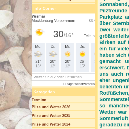
Sonnabend, 
Info-Corner
Pilzfreunde
Parkplatz 
über Sternb
zwei weite
größtentei
Birken auf 
ein für vie
haben sich 
gemacht u
erschwert. 
uns auch re
eher ungen
beliebten u
Kategorien
Rotfüßche
Sommerstein
Termine
so manches
Pilze und Wetter 2026
Wetter war 
Pilze und Wetter 2025
Sommerluft
geradezu ei
Pilze und Wetter 2024