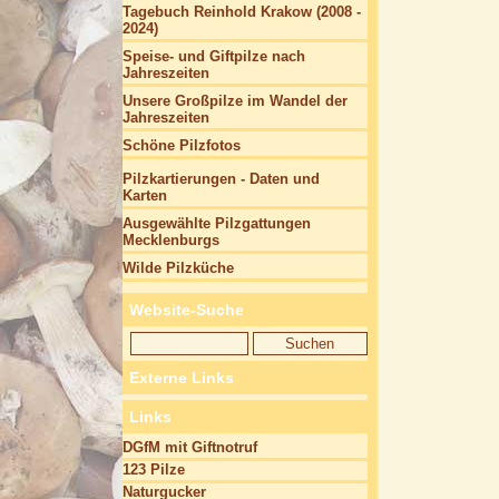
Tagebuch Reinhold Krakow (2008 -
2024)
Speise- und Giftpilze nach
Jahreszeiten
Unsere Großpilze im Wandel der
Jahreszeiten
Schöne Pilzfotos
Pilzkartierungen - Daten und
Karten
Ausgewählte Pilzgattungen
Mecklenburgs
Wilde Pilzküche
Website-Suche
Externe Links
Links
DGfM mit Giftnotruf
123 Pilze
Naturgucker