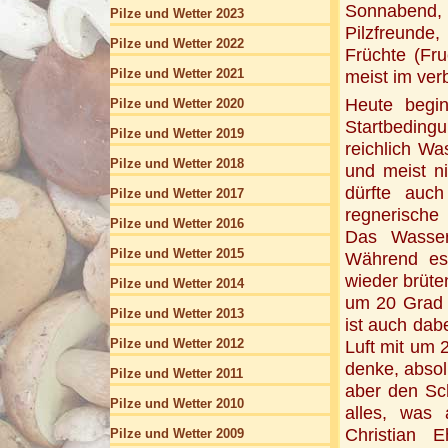
Sonnabend, 
Pilze und Wetter 2023
Pilzfreunde
Pilze und Wetter 2022
Früchte (Fru
Pilze und Wetter 2021
meist im ver
Heute begin
Pilze und Wetter 2020
Startbeding
Pilze und Wetter 2019
reichlich Wa
Pilze und Wetter 2018
und meist ni
dürfte auch
Pilze und Wetter 2017
regnerische
Pilze und Wetter 2016
Das Wasse
Pilze und Wetter 2015
Während es 
wieder brüte
Pilze und Wetter 2014
um 20 Grad 
Pilze und Wetter 2013
ist auch dab
Pilze und Wetter 2012
Luft mit um 
denke, absol
Pilze und Wetter 2011
aber den Sch
Pilze und Wetter 2010
alles, was
Christian 
Pilze und Wetter 2009