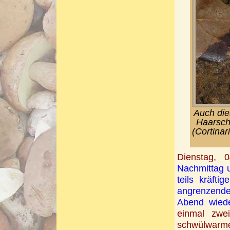
Auch dies
Haarsch
(Cortinar
Dienstag, 
Nachmittag u
teils kräft
angrenzend
Abend wied
einmal zwe
schwülwarme