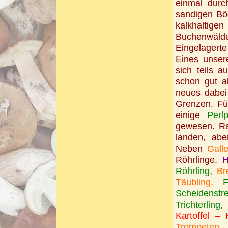
einmal durc
sandigen Bö
kalkhaltig
Buchenwäl
Eingelagert
Eines unser
sich teils a
schon gut ab
neues dabei
Grenzen. F
einige
Perlp
gewesen. Rar
landen, abe
Neben
Gall
Röhrlinge.
H
Röhrling
,
Br
Täubling,
F
Scheidenst
Trichterling,
Kartoffel – 
Trompeten 