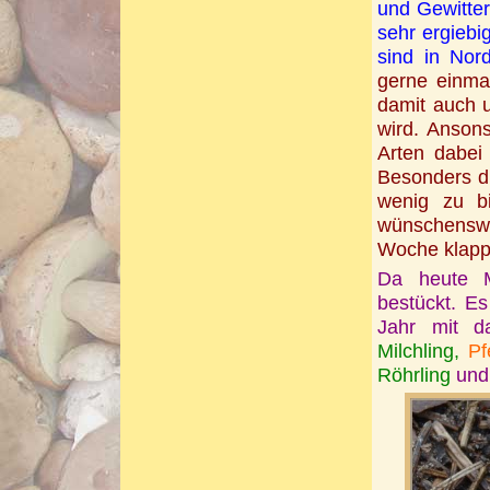
und Gewitter
sehr ergiebi
sind in Nor
gerne einma
damit auch 
wird. Ansons
Arten dabei
Besonders d
wenig zu bi
wünschenswe
Woche klapp
Da heute M
bestückt. E
Jahr mit da
Milchling,
Pf
Röhrling
und