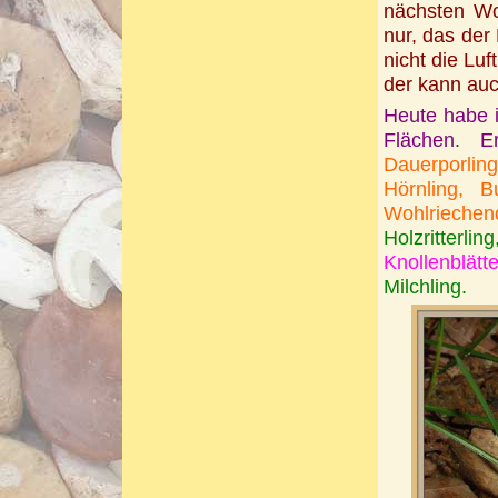
nächsten Wo
nur, das der
nicht die Luf
der kann auc
Heute habe i
Flächen. E
Dauerporling
Hörnling, 
Wohlriechend
Holzritterlin
Knollenblätte
Milchling.