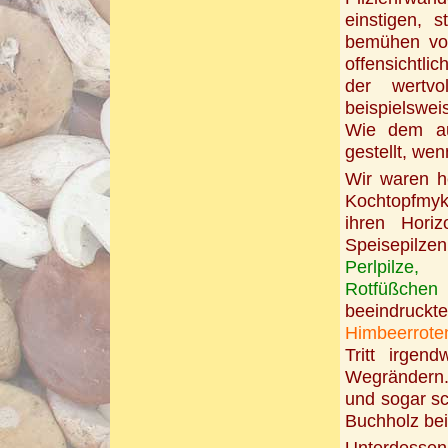
einstigen, 
bemühen von
offensichtlic
der wertv
beispielswei
Wie dem auc
gestellt, wen
Wir waren h
Kochtopfmyk
ihren Hori
Speisepilze
Perlpilze, 
Rotfüßchen
u
beeindruck
Himbeerrote
Tritt irgen
Wegrändern.
und sogar s
Buchholz bei