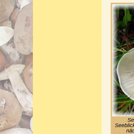
Se
Seeblic
näc