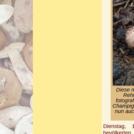
Diese n
Rehn
fotogra
Champign
nun auc
Dienstag, 
bevölkerten