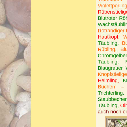
Violettporling
Rübenstielig
Blutroter Röh
Wachstäublin
Rotrandiger 
Hautkopf,
W
Täubling,
Bu
Rübling, Bl
Chromgelber 
Täubling, 
Blaugrauer W
Knopfstielig
Helmling,
K
Buchen – S
Trichterlin
Staubbecher
Täubling,
Oli
auch noch ei