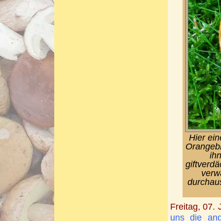
Hier ein
Orangeblä
ih
giftverd
verw
durchaus
Freitag, 07.
uns die ang