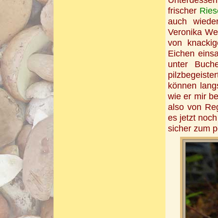
Unterdesse
frischer
Ries
auch wied
Veronika Wei
von knacki
Eichen eins
unter Buche
pilzbegeiste
können lan
wie er mir be
also von Reg
es jetzt noc
sicher zum p