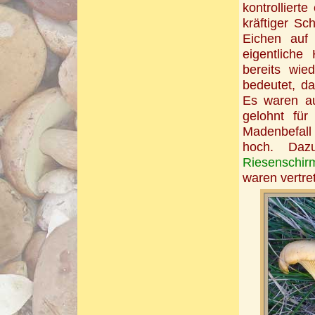
kontrolliert
kräftiger S
Eichen auf
eigentliche
bereits wie
bedeutet, da
Es waren au
gelohnt für
Madenbefall 
hoch. Da
Riesenschir
waren vertre