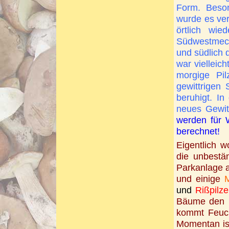
Form. Beso
wurde es ve
örtlich wie
Südwestmeck
und südlich 
war vielleic
morgige Pi
gewittrigen
beruhigt. I
neues Gewitt
werden für 
berechnet!
Eigentlich w
die unbestä
Parkanlage a
und einige
M
und
Rißpilze
Bäume den P
kommt Feuch
Momentan ist