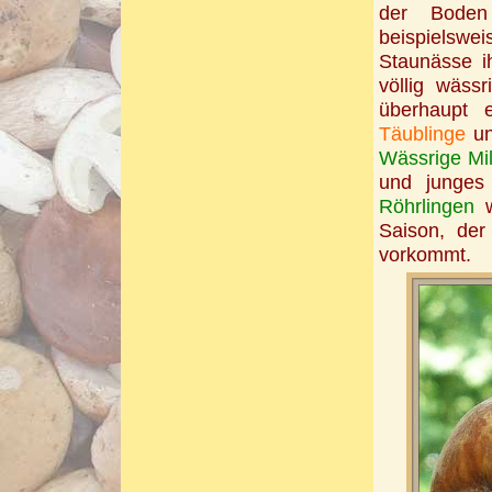
der Boden
beispielswe
Staunässe i
völlig wäss
überhaupt e
Täublinge
u
Wässrige Mil
und junge
Röhrlingen
w
Saison, de
vorkommt.