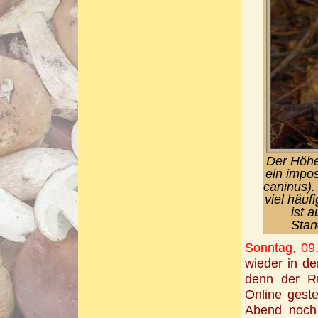
Der Höhe
ein impo
caninus).
viel häuf
ist 
Stan
Sonntag, 09.
wieder in de
denn der Rü
Online gest
Abend noch 