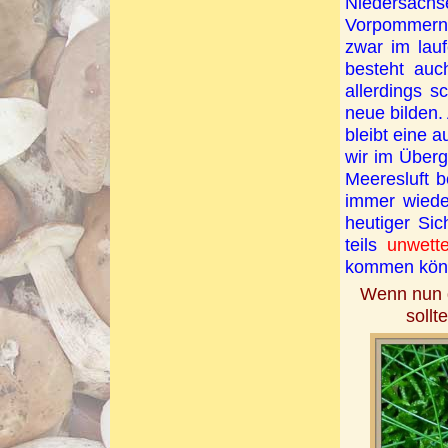
Niedersac
Vorpommern
zwar im lau
besteht auc
allerdings 
neue bilden
bleibt eine 
wir im Überg
Meeresluft 
immer wiede
heutiger Si
teils
unwette
kommen kön
Wenn nun 
sollt