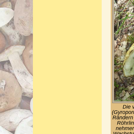
Die 
(Gyropor
Rändern 
Röhrli
nehmen,
Wachstum