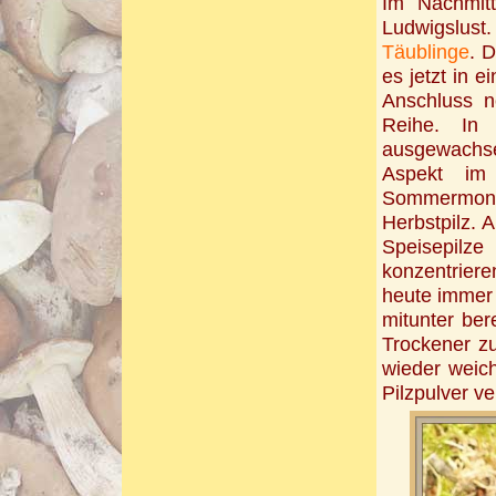
Im Nachmitt
Ludwigslust
Täublinge
. 
es jetzt in 
Anschluss n
Reihe. In 
ausgewach
Aspekt im
Sommermonat
Herbstpilz. 
Speisepil
konzentriere
heute immer
mitunter be
Trockener z
wieder weic
Pilzpulver ve