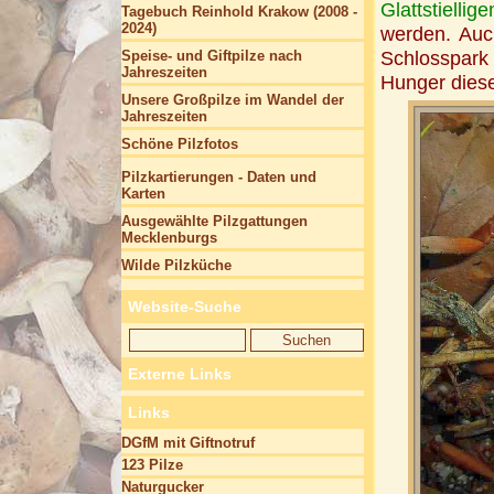
Glattstielli
Tagebuch Reinhold Krakow (2008 -
2024)
werden. Auch
Schlosspark
Speise- und Giftpilze nach
Jahreszeiten
Hunger diese
Unsere Großpilze im Wandel der
Jahreszeiten
Schöne Pilzfotos
Pilzkartierungen - Daten und
Karten
Ausgewählte Pilzgattungen
Mecklenburgs
Wilde Pilzküche
Website-Suche
Externe Links
Links
DGfM mit Giftnotruf
123 Pilze
Naturgucker