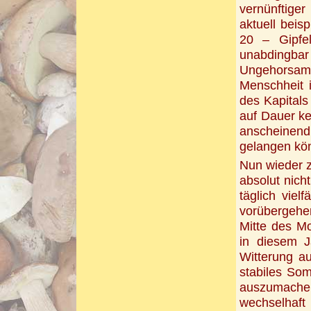
vernünftiger
aktuell bei
20 – Gipfel
unabdingbar 
Ungehorsam
Menschheit i
des Kapitals
auf Dauer k
anscheinend
gelangen kö
Nun wieder z
absolut nicht
täglich vielf
vorübergehe
Mitte des Mo
in diesem Ja
Witterung a
stabiles So
auszumach
wechselhaft