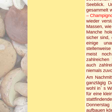
Seeblick. U
gesammelt wu
– Champign
wieder verst
Massen, wie 
Manche holen
sicher sind,
einige un
stellenweise
meist noch
zahlreichen
auch zahlr
niemals zuvo
Am Nachmit
ganztägig D
wohl in` s W
für eine kle
stattfindend
Donnerstag 
aufbauen kö