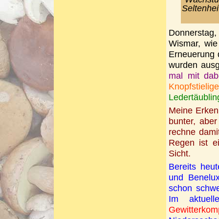
Seltenhei
Donnerstag,
Wismar, wie
Erneuerung 
wurden ausg
mal mit dab
Knopfstielig
Ledertäublin
Meine Erkenn
bunter, abe
rechne damit
Regen ist e
Sicht.
Bereits heut
und Benelux
schon schwe
Im aktuel
Gewitterkom