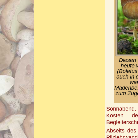
Diesen 
heute 
(Boletus
auch in 
war
Madenbefa
zum Zuge
Sonnabend, 
Kosten d
Begleitersch
Abseits des
Pilzlehrwa