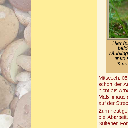
Hier f
bei
Täubling
linke
Stre
Mittwoch, 05.
schon der Ar
nicht als Ar
Maß hinaus a
auf der Stre
Zum heutige
die Abarbeit
Sültener For