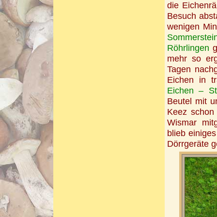
die Eichenrä
Besuch absta
wenigen Min
Sommersteinp
Röhrlingen
g
mehr so erg
Tagen nachg
Eichen in t
Eichen – St
Beutel mit u
Keez schon 
Wismar mitg
blieb einige
Dörrgeräte g