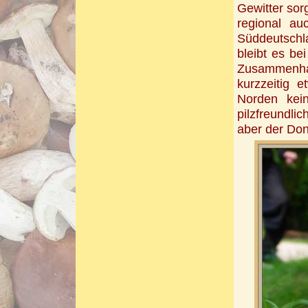
Gewitter sor
regional a
Süddeutschla
bleibt es b
Zusammenha
kurzzeitig 
Norden kei
pilzfreundli
aber der Don