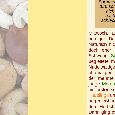
Sommers
tun, so
nich
nachh
schlech
Mittwoch, 1
heutigen Da
Natürlich ni
doch eher 
Schwung
S
begleitete 
Nadelwaldg
ehemaligen 
der mehrhei
junge
Maron
ein erster, 
Täublinge
u
ungenießba
dem Herbst 
Dann ging e