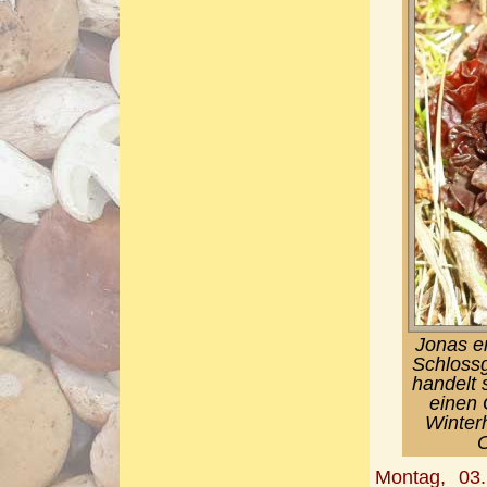
Jonas e
Schlossg
handelt 
einen 
Winter
O
Montag, 03.