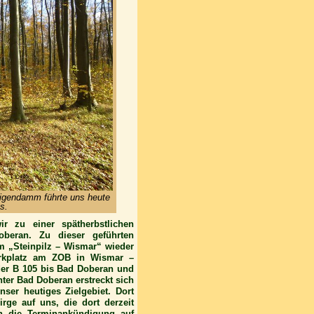
igendamm führte uns heute
s.
 zu einer spätherbstlichen
eran. Zu dieser geführten
 „Steinpilz – Wismar“ wieder
arkplatz am ZOB in Wismar –
der B 105 bis Bad Doberan und
ter Bad Doberan erstreckt sich
ser heutiges Zielgebiet. Dort
rge auf uns, die dort derzeit
rch die Terminankündigung auf