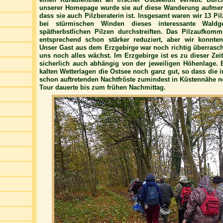
unserer Homepage wurde sie auf diese Wanderung aufmerk
dass sie auch Pilzberaterin ist. Insgesamt waren wir 13 P
bei stürmischen Winden dieses interessante Wald
spätherbstlichen Pilzen durchstreiften. Das Pilzaufkom
entsprechend schon stärker reduziert, aber wir konnte
Unser Gast aus dem Erzgebirge war noch richtig überrascht
uns noch alles wächst. Im Erzgebirge ist es zu dieser Zeit
sicherlich auch abhängig von der jeweiligen Höhenlage. B
kalten Wetterlagen die Ostsee noch ganz gut, so dass die 
schon auftretenden Nachtfröste zumindest in Küstennähe no
Tour dauerte bis zum frühen Nachmittag.