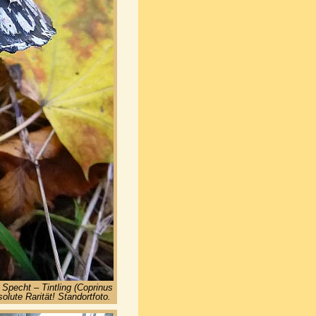
 Specht – Tintling (Coprinus
lute Rarität! Standortfoto.