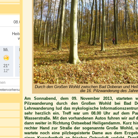
Durch den Großen Wohld zwischen Bad Doberan und Heil
die 16. Pilzwanderung des Jahre
Am Sonnabend, dem 09. November 2013, starteten wir
Pilzwanderung durch den Großen Wohld bei Bad Dob
Lehrwanderung lud das mykologische Informationszentrum
sehr herzlich ein. Treff war um 08.00 Uhr auf dem P
Wasserstraße. Mit den vorhandenen Autos fuhren wir auf 
dann weiter in Richtung Ostseebad Heiligendamm. Kurz hin
rechter Hand zur Straße der sogenannte Große Wohld, un
wartete noch eine pilzbegeisterte Dame aus dem Erzgebi
einen Kuraufenthalt an frischer Ostseeluft verlebt. Du