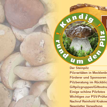
Der Steinpilz
Pilzraritäten in Mecklen
Förderer und Sponsoren
Pilzberatung im Rückbli
Giftpilzgruppen/Giftnotru
Einige schöne Pilzfotos
Wichtiges zur PSV-Prüfu
Nachruf Reinhold Krako
Newsletter Verwaltung