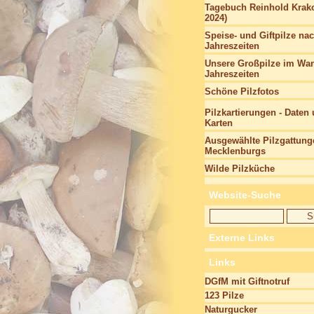
Tagebuch Reinhold Krako
2024)
Speise- und Giftpilze na
Jahreszeiten
Unsere Großpilze im Wan
Jahreszeiten
Schöne Pilzfotos
Pilzkartierungen - Daten
Karten
Ausgewählte Pilzgattung
Mecklenburgs
Wilde Pilzküche
Website-Suche
Externe Links
Links
DGfM mit Giftnotruf
123 Pilze
Naturgucker