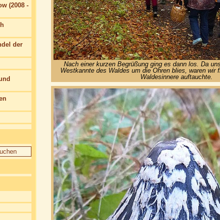
w (2008 -
ch
del der
Nach einer kurzen Begrüßung ging es dann los. Da uns
Westkannte des Waldes um die Ohren blies, waren wir fr
Waldesinnere auftauchte.
 und
en