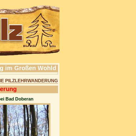
ng im Großen Wohld
CHE PILZLEHRWANDERUNG
derung
bei Bad Doberan