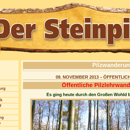
Pilzwanderu
09. NOVEMBER 2013 – ÖFFENTLI
Öffentliche Pilzlehrwan
burg
Es ging heute durch den Großen Wohld 
ck
f
ng
w