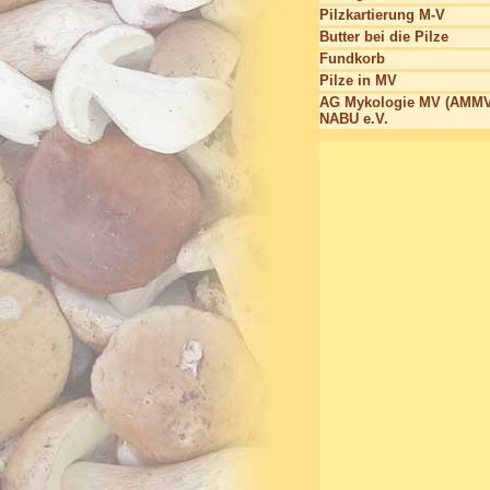
Pilzkartierung M-V
Butter bei die Pilze
Fundkorb
Pilze in MV
AG Mykologie MV (AMMV
NABU e.V.