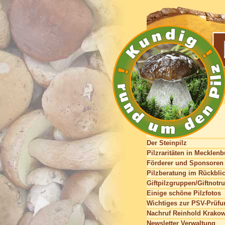
Der Steinpilz
Pilzraritäten in Mecklen
Förderer und Sponsoren
Pilzberatung im Rückbli
Giftpilzgruppen/Giftnotru
Einige schöne Pilzfotos
Wichtiges zur PSV-Prüfu
Nachruf Reinhold Krako
Newsletter Verwaltung