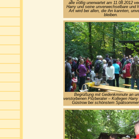
alle völlig unerwartet am 11.08.2012 ve
Harry und seine unverwechselbare und 
Art wird bei allen, die ihn kannten, un
bleiben.
Begrüßung mit Gedenkminute an un
verstorbenen Pilzberater – Kollegen Harr
Güstrow bei schönstem Spätsommerw