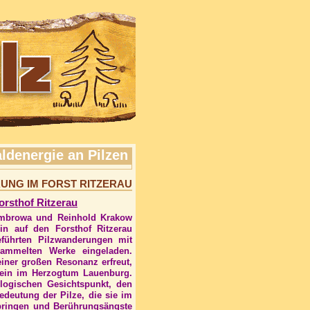
ldenergie an Pilzen
RUNG IM FORST RITZERAU
orsthof Ritzerau
ombrowa und Reinhold Krakow
n auf den Forsthof Ritzerau
eführten Pilzwanderungen mit
sammelten Werke eingeladen.
 einer großen Resonanz erfreut,
tein im Herzogtum Lauenburg.
ologischen Gesichtspunkt, den
deutung der Pilze, die sie im
 bringen und Berührungsängste