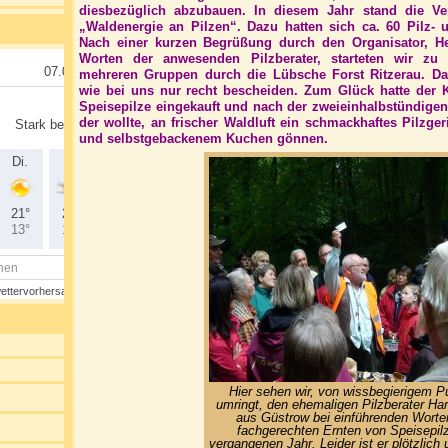
diesbezüglich abzubauen. In diesem Jahr stand die Ve
„Waldenergie an Pilzen“. Dazu hatten sich ca. 60 Pilz- 
Nach einer kurzen Begrüßung durch den Organisator, H
Worten der anwesenden Pilzberater, starteten wir zu
mehreren Gruppen durch die Lübsche Forst Ritzerau. D
wie bei uns nur recht bescheiden. Zum Glück hatte der 
Speisepilze eingekauft und nach der zweieinhalbstündigen
der wollte, an frischer Waldluft ein schmackhaftes Pilzge
und selbstgebackenem Kuchen gönnen.
Hier sehen wir, von wissbegierigem P
umringt, den ehemaligen Pilzberater Ha
aus Güstrow bei einführenden Wort
fachgerechten Ernten von Speisepil
vergangenen Jahr. Leider ist er plötzlich 