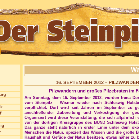
Wa
16. SEPTEMBER 2012 – PILZWANDE
Pilzwandern und großes Pilzebraten im F
burg
Am Sonntag, dem 16. September 2012, wurden Irena D
vom Steinpilz – Wismar wieder nach Schleswig Holstei
ck
verpflichtet. Dort wird seit Jahren im September zu g
anschließender Zubereitung und Verköstigung der ge
f
Organisiert wird diese Veranstaltung, die sich alljährlich
von der dortigen Kreisgruppe des BUND Schleswig Hols
ng
Das ganze steht natürlich in erster Linie unter dem ök
w
Menschen die Natur, speziell das Wissen und die große Be
Haushalt und Gefüge der Natur besitzen, etwas näher zu