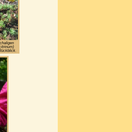
chaligen
citrinum)
Rückblick.