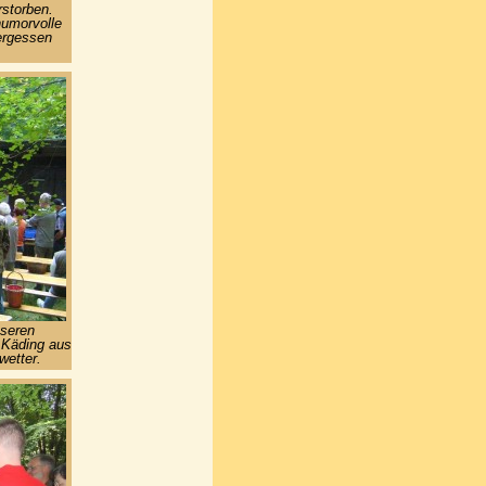
rstorben.
humorvolle
vergessen
seren
y Käding aus
etter.