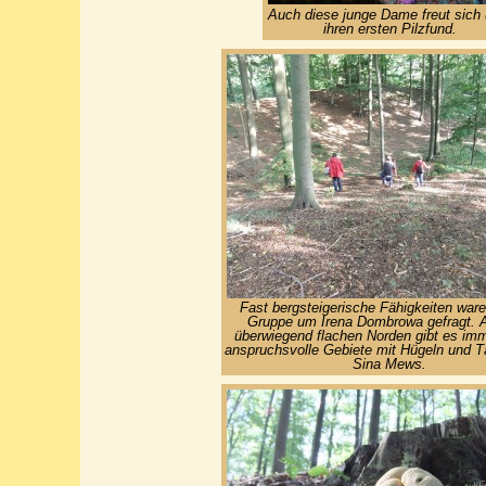
Auch diese junge Dame freut sich 
ihren ersten Pilzfund.
Fast bergsteigerische Fähigkeiten ware
Gruppe um Irena Dombrowa gefragt. 
überwiegend flachen Norden gibt es imm
anspruchsvolle Gebiete mit Hügeln und Tä
Sina Mews.