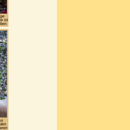
ige
e ist
iben.
us
 den
eren