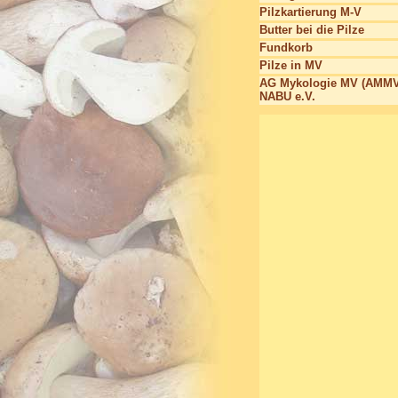
Pilzkartierung M-V
Butter bei die Pilze
Fundkorb
Pilze in MV
AG Mykologie MV (AMMV
NABU e.V.