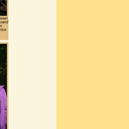
einen
srand
on
mius
.
.