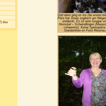
Und dann ging es los Die ersten kl
Pilze hat Jonas sogleich am Wege
entdeckt. Es ist eine Gruppe v
) des
Hornstiel – Schwindlingen (Maras
cohaerens). Keine Speisepilze
Standortfoto im Forst Ritzerau