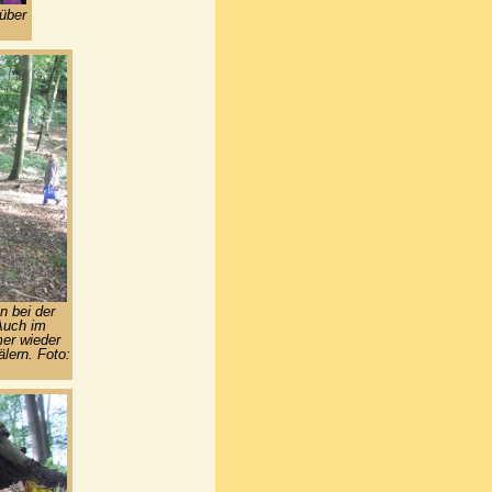
über
n bei der
Auch im
er wieder
lern. Foto: