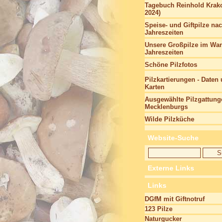
Tagebuch Reinhold Krako
2024)
Speise- und Giftpilze na
Jahreszeiten
Unsere Großpilze im Wan
Jahreszeiten
Schöne Pilzfotos
Pilzkartierungen - Daten
Karten
Ausgewählte Pilzgattung
Mecklenburgs
Wilde Pilzküche
Website-Suche
Externe Links
Links
DGfM mit Giftnotruf
123 Pilze
Naturgucker