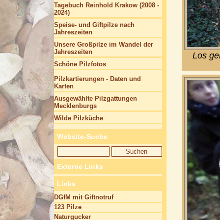
Tagebuch Reinhold Krakow (2008 -
2024)
Speise- und Giftpilze nach
Jahreszeiten
Unsere Großpilze im Wandel der
Jahreszeiten
Los ge
Schöne Pilzfotos
Pilzkartierungen - Daten und
Karten
Ausgewählte Pilzgattungen
Mecklenburgs
Wilde Pilzküche
Website-Suche
Externe Links
Links
DGfM mit Giftnotruf
123 Pilze
Naturgucker