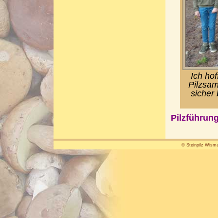
Ich ho
Pilzsam
sicher
Pilzführung
© Steinpilz Wisma