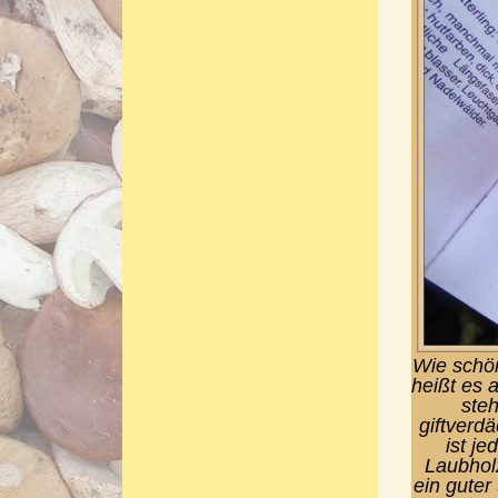
Wie schö
heißt es 
steh
giftverd
ist je
Laubhol
ein guter