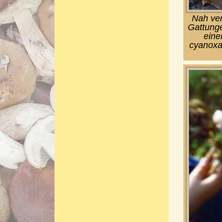
Nah ver
Gattunge
eine
cyanoxan