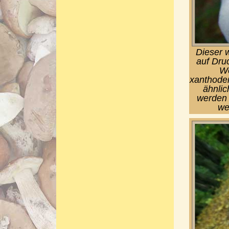
Dieser 
auf Druc
We
xanthoder
ähnlic
werden 
we