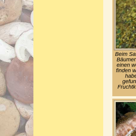
Beim Sa
Bäumen 
einen w
finden w
habe
gefun
Fruchtk