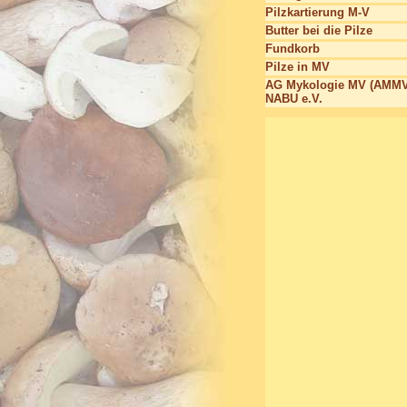
Pilzkartierung M-V
Butter bei die Pilze
Fundkorb
Pilze in MV
AG Mykologie MV (AMMV
NABU e.V.