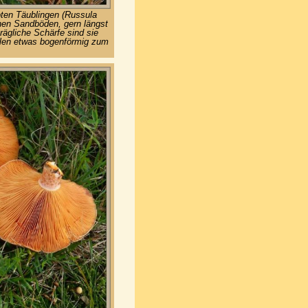
oten Täublingen (Russula
chen Sandböden, gern längst
rägliche Schärfe sind sie
ellen etwas bogenförmig zum