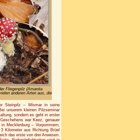
er Fliegenpilz (Amanita
vielen anderen Arten aus, die
r Steinpilz – Wismar in seine
Bei unserem kleinen Pilzseminar
altung, sondern es geht in erster
es Geschehens war Keez, genauer
l, in Mecklenburg – Vorpommern,
 3 Kilometer aus Richtung Brüel
eich das erste von drei Anwesen.
eite. Parkmöglichkeiten sind in