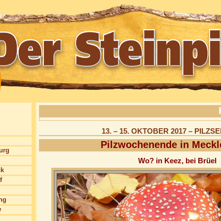
13. – 15. OKTOBER 2017 – PIL
Pilzwochenende in Meckl
burg
Wo? in Keez, bei Brüel
ck
f
ng
w