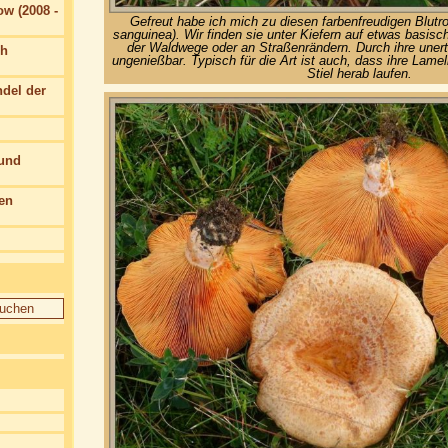
w (2008 -
Gefreut habe ich mich zu diesen farbenfreudigen Blutr
sanguinea). Wir finden sie unter Kiefern auf etwas basis
der Waldwege oder an Straßenrändern. Durch ihre unert
ch
ungenießbar. Typisch für die Art ist auch, dass ihre Lam
Stiel herab laufen.
del der
 und
en