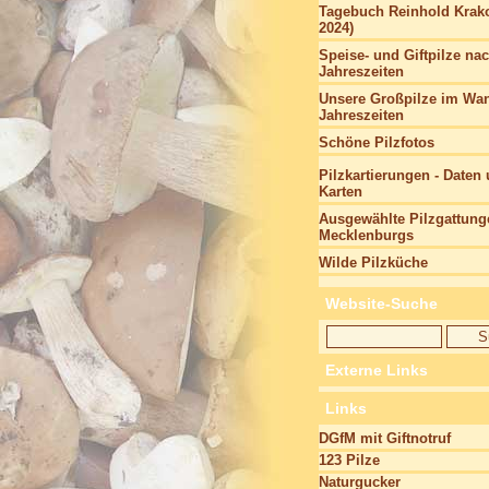
Tagebuch Reinhold Krako
2024)
Speise- und Giftpilze na
Jahreszeiten
Unsere Großpilze im Wan
Jahreszeiten
Schöne Pilzfotos
Pilzkartierungen - Daten
Karten
Ausgewählte Pilzgattung
Mecklenburgs
Wilde Pilzküche
Website-Suche
Externe Links
Links
DGfM mit Giftnotruf
123 Pilze
Naturgucker