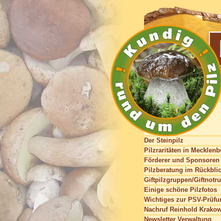
Der Steinpilz
Pilzraritäten in Mecklen
Förderer und Sponsoren
Pilzberatung im Rückbli
Giftpilzgruppen/Giftnotru
Einige schöne Pilzfotos
Wichtiges zur PSV-Prüfu
Nachruf Reinhold Krako
Newsletter Verwaltung