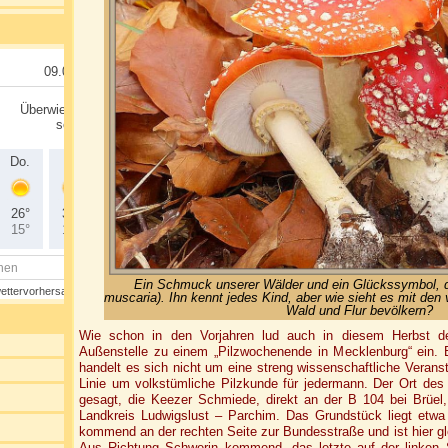
Ein Schmuck unserer Wälder und ein Glückssymbol, d
muscaria). Ihn kennt jedes Kind, aber wie sieht es mit den 
Wald und Flur bevölkern?
Wie schon in den Vorjahren lud auch in diesem Herbst de
Außenstelle zu einem „Pilzwochenende in Mecklenburg“ ein. 
handelt es sich nicht um eine streng wissenschaftliche Veranst
Linie um volkstümliche Pilzkunde für jedermann. Der Ort d
gesagt, die Keezer Schmiede, direkt an der B 104 bei Brüe
Landkreis Ludwigslust – Parchim. Das Grundstück liegt etwa
kommend an der rechten Seite zur Bundesstraße und ist hier gl
Aus Richtung Schwerin kommend, das letzte auf der linken S