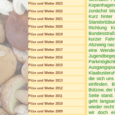
Pilze und Wetter 2023
Kopenhagene
zunächst bi
Pilze und Wetter 2022
Kurz hinter
Pilze und Wetter 2021
Standortübu
Pilze und Wetter 2020
Richtung K
Bundesstraß
Pilze und Wetter 2019
kurzer Fahr
Pilze und Wetter 2018
Abzweig nach
Pilze und Wetter 2017
eine Wendes
Jugendbeg
Pilze und Wetter 2016
Parkmöglic
Pilze und Wetter 2015
Ausgangspun
Klaabusteru
Pilze und Wetter 2014
die sich uns
Pilze und Wetter 2013
einfinden. 
Pilze und Wetter 2012
Bützow, der I
Seite stand.
Pilze und Wetter 2011
geht langsa
Pilze und Wetter 2010
wieder recht
Pilze und Wetter 2009
wir doch ei