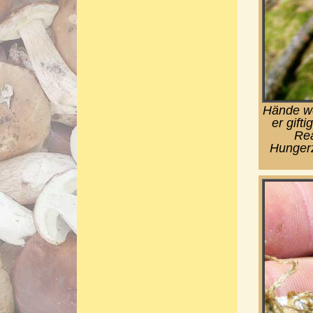
Hände we
er gifti
Rea
Hungerz