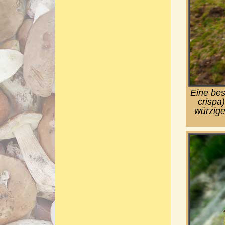
Eine bes
crispa
würzige