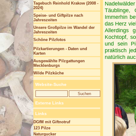
Nadelwälder
Tagebuch Reinhold Krakow (2008 -
2024)
Täublinge,
Speise- und Giftpilze nach
Immerhin be
Jahreszeiten
das Herz vie
Unsere Großpilze im Wandel der
Allerdings
Jahreszeiten
Kochtopf, s
Schöne Pilzfotos
und sein Pi
Pilzkartierungen - Daten und
praktisch je
Karten
natürlich auc
Ausgewählte Pilzgattungen
Mecklenburgs
Wilde Pilzküche
Website-Suche
Externe Links
Links
DGfM mit Giftnotruf
123 Pilze
Naturgucker