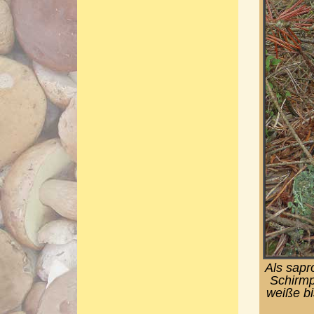
Als sapr
Schirmp
weiße bi