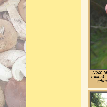
Noch f
rutilus)
schme