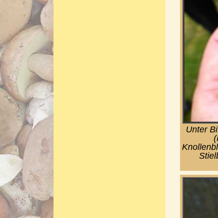
Unter Bi
(
Knollenbl
Stie