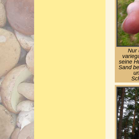
Nur 
varieg
seine Hu
Sand be
un
Sch