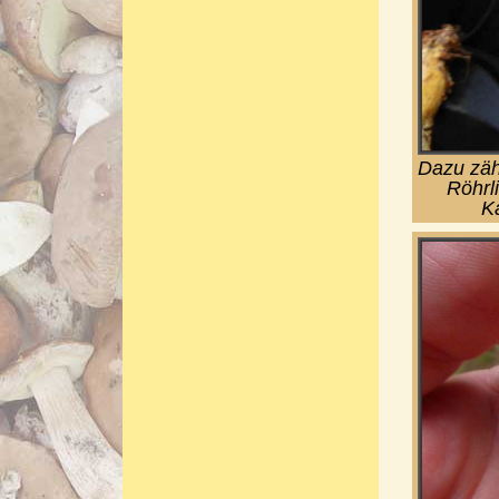
Dazu zäh
Röhrl
K