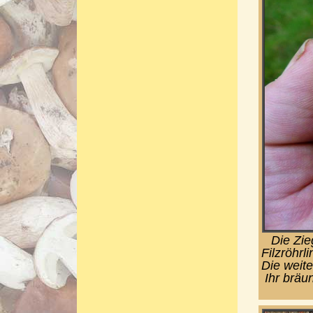
Die Zie
Filzröhrli
Die weit
Ihr bräu