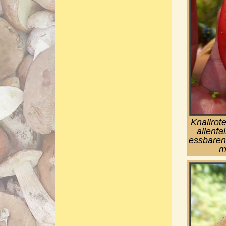
Knallrote
allenfa
essbaren
m