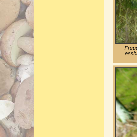
Freu
essb