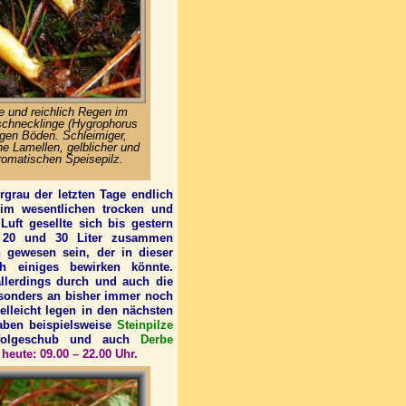
 und reichlich Regen im
schnecklinge (Hygrophorus
igen Böden. Schleimiger,
che Lamellen, gelblicher und
romatischen Speisepilz.
grau der letzten Tage endlich
 im wesentlichen trocken und
uft gesellte sich bis gestern
n 20 und 30 Liter zusammen
 gewesen sein, der in dieser
h einiges bewirken könnte.
allerdings durch und auch die
sonders an bisher immer noch
elleicht legen in den nächsten
aben beispielsweise
Steinpilze
hfolgeschub und auch
Derbe
 heute: 09.00 – 22.00 Uhr.