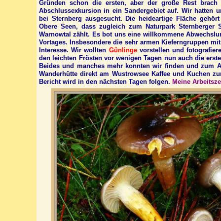
Gründen schon die ersten, aber der große Rest brach
Abschlussexkursion in ein Sandergebiet auf. Wir hatten
bei Sternberg ausgesucht. Die heideartige Fläche gehör
Obere Seen, dass zugleich zum Naturpark Sternberger 
Warnowtal zählt. Es bot uns eine willkommene Abwechslu
Vortages. Insbesondere die sehr armen Kieferngruppen mit 
Interesse. Wir wollten
Günlinge
vorstellen und fotografie
den leichten Frösten vor wenigen Tagen nun auch die erst
Beides und manches mehr konnten wir finden und zum A
Wanderhütte direkt am Wustrowsee Kaffee und Kuchen zum
Bericht wird in den nächsten Tagen folgen.
Meine Arbeitszei