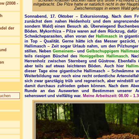
schönen Krausen Glucken hatte uns unser Pilzfreund E
w (2008 -
mitgebracht. Die Pilze hatte er natürlich nicht in der Haup
Zwischenstopps in einem Wald gefu
ch
Sonnabend, 17. Oktober – Exkursionstag. Nach dem Frü
zunächst dem nahen Heidenholz und dem angrenzenden
sondern Wald) einen Besuch ab. Überwiegend Buchenbes
del der
Böden. Mykorrhiza – Pilze waren auf dem Rückzug, dafür
Schwächeparasiten, allen voran der
Hallimasch
in gigant
in Top – Qualität. Gerne hätte ich das Messer gezückt, s
Hallimasch – Zeit sogar Urlaub nahm, um den Pilzhunger
 und
stillen. Neben
Gemeinem
– und
Gelbschuppigem Hallimas
teils riesigen Büschel des
Honiggelben Hallimasch
. Nac
Herrenholz zwischen Sternberg und Güstrow. Ebenfalls
en
aber teils auf etwas leichteren Böden. Auch hier
Halli
dieser Tage eine gigantische Hallimasch – Schwämme wi
Weiterbildung war noch eine recht ordentliche Artenvielfa
sich zwar ganztägig trüb und regnerisch, aber windstill u
damit durchaus zufrieden geben können. Nach dem Aben
Runde an das Auswerten und Bestimmen unserer Aus
sehenswert und vielfältig war.
Meine Arbeitszeit: 08.00 – 1.3