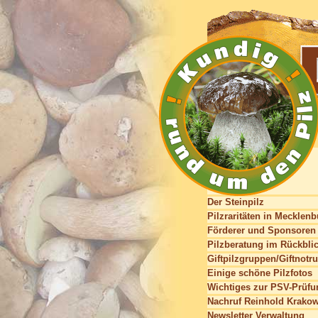
Der Steinpilz
Pilzraritäten in Mecklen
Förderer und Sponsoren
Pilzberatung im Rückbli
Giftpilzgruppen/Giftnotru
Einige schöne Pilzfotos
Wichtiges zur PSV-Prüfu
Nachruf Reinhold Krako
Newsletter Verwaltung