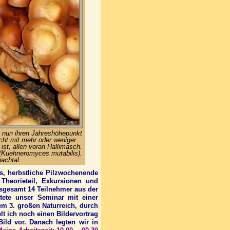
 nun ihren Jahreshöhepunkt
icht mit mehr oder weniger
st, allen voran Hallimasch.
(Kuehneromyces mutabilis).
achtal.
es, herbstliche Pilzwochenende
Theorieteil, Exkursionen und
sgesamt 14 Teilnehmer aus der
ete unser Seminar mit einer
em 3. großen Naturreich, durch
lt ich noch einen Bildervortrag
ild vor. Danach legten wir in