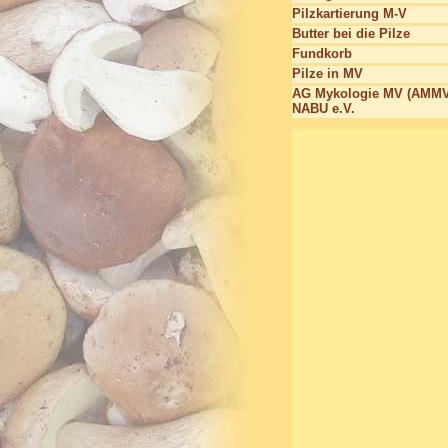
Pilzkartierung M-V
Butter bei die Pilze
Fundkorb
Pilze in MV
AG Mykologie MV (AMMV
NABU e.V.