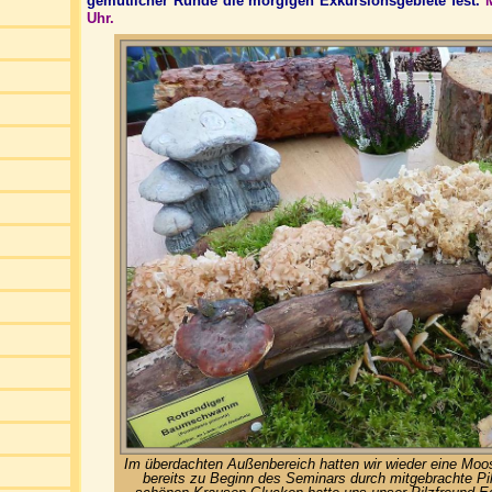
gemütlicher Runde die morgigen Exkursionsgebiete fest.
M
Uhr.
Im überdachten Außenbereich hatten wir wieder eine Moosf
bereits zu Beginn des Seminars durch mitgebrachte Pilz