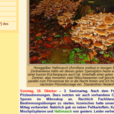
) des
Honiggelber Hallimasch (Armillaria mellea) in riesigen
Zentnerweise hätte wir diesen guten Speisepilze heute e
einer kurzen Küchenpause auch tat. Innerhalb einer guten
Zentner, aber immerhin zwei Wäschewannen voll geschni
parallel zum Pilzseminar bis in die Nacht hinein und ich fro
nächsten Pilzimbisstage ein. Standortfoto Heiden
Sonntag, 18. Oktober
– 3. Seminartag. Nach dem Fr
Pilzbestimmungen. Dazu nutzten wir auch vorhandene C
Sporen im Mikroskop an. Reichlich Fachlite
Bestimmungsübungen zu starten. Inzwischen hatte unser
Mittag vorbereitet. Natürlich gab es neben Pellkartoffeln,
Mischpilzpfanne und
Hallimasch
von gestern. Leider verli