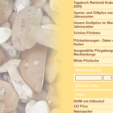
Tagebuch Reinhold Krako
2024)
Speise- und Giftpilze na
Jahreszeiten
Unsere Großpilze im Wan
Jahreszeiten
Schöne Pilzfotos
Pilzkartierungen - Daten
Karten
Ausgewählte Pilzgattung
Mecklenburgs
Wilde Pilzküche
Website-Suche
Externe Links
Links
DGfM mit Giftnotruf
123 Pilze
Naturgucker