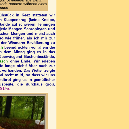
gon Schmeißer aus Berlin
tstadt, sondern während eines
nden.
hstück in Keez statteten wir
 Klappenkrug (keine Kneipe,
tände auf schweren, lehmigen
 jede Mengen Saprophyten und
ischen Mengen und meist auch
o wie früher, als ich mir zur
 der Wismarer Bevölkerung zu
ch
beeindruckten vor allem die
h dem Mittag ging es in das
 überwiegend Buchenbestände,
masch
ohne Ende. Wir erleben
e lange nicht! Aber auch zur
lt vorhanden. Das Wetter zeigte
nd recht mild, so dass wir uns
dbrot ging es in gemütlicher
beute, die durchaus groß,
0 Uhr.