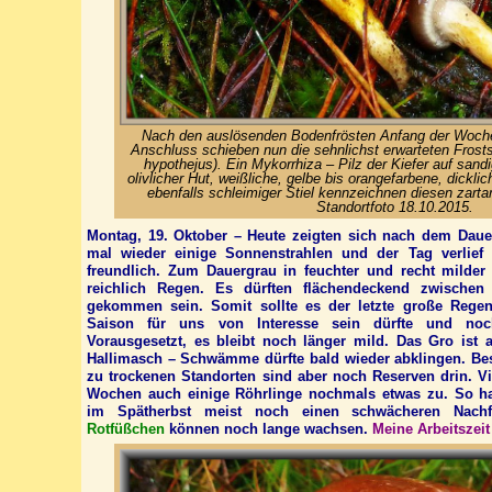
Nach den auslösenden Bodenfrösten Anfang der Woche
Anschluss schieben nun die sehnlichst erwarteten Frost
hypothejus). Ein Mykorrhiza – Pilz der Kiefer auf sand
olivlicher Hut, weißliche, gelbe bis orangefarbene, dickli
ebenfalls schleimiger Stiel kennzeichnen diesen zarta
Standortfoto 18.10.2015.
Montag, 19. Oktober – Heute zeigten sich nach dem Dauer
mal wieder einige Sonnenstrahlen und der Tag verlief
freundlich. Zum Dauergrau in feuchter und recht milder L
reichlich Regen. Es dürften flächendeckend zwische
gekommen sein. Somit sollte es der letzte große Regen
Saison für uns von Interesse sein dürfte und noc
Vorausgesetzt, es bleibt noch länger mild. Das Gro ist 
Hallimasch – Schwämme dürfte bald wieder abklingen. Be
zu trockenen Standorten sind aber noch Reserven drin. Vi
Wochen auch einige Röhrlinge nochmals etwas zu. So h
im Spätherbst meist noch einen schwächeren Nac
Rotfüßchen
können noch lange wachsen.
Meine Arbeitszeit