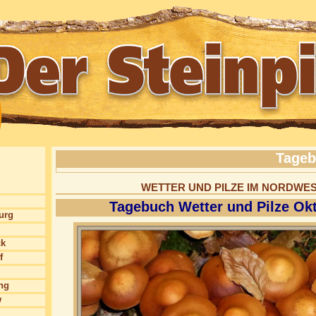
Tageb
WETTER UND PILZE IM NORDW
Tagebuch Wetter und Pilze Ok
burg
ck
f
ng
w