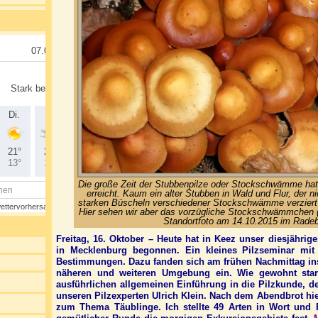
Die große Zeit der Stubbenpilze oder Stockschwämme hat
erreicht. Kaum ein alter Stubben in Wald und Flur, der n
starken Büscheln verschiedener Stockschwämme verziert i
Hier sehen wir aber das vorzügliche Stockschwämmchen 
Standortfoto am 14.10.2015 im Radeb
Freitag, 16. Oktober – Heute hat in Keez unser diesjährig
in Mecklenburg begonnen. Ein kleines Pilzseminar mit 
Bestimmungen. Dazu fanden sich am frühen Nachmittag in
näheren und weiteren Umgebung ein. Wie gewohnt start
ausführlichen allgemeinen Einführung in die Pilzkunde, d
unseren Pilzexperten Ulrich Klein. Nach dem Abendbrot hie
zum Thema Täublinge. Ich stellte 49 Arten in Wort und B