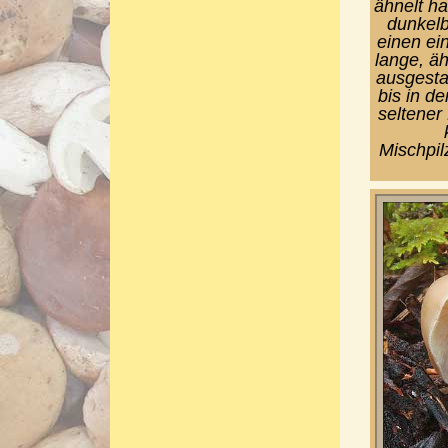
ähnelt ha
dunkelbr
einen ein
lange, äh
ausgesta
bis in d
seltener
Mischpil