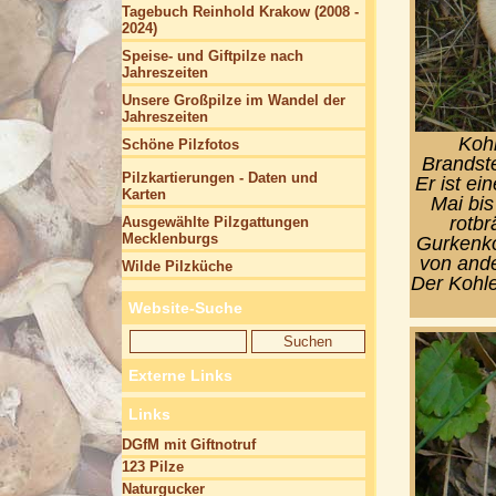
Tagebuch Reinhold Krakow (2008 -
2024)
Speise- und Giftpilze nach
Jahreszeiten
Unsere Großpilze im Wandel der
Jahreszeiten
Kohl
Schöne Pilzfotos
Brandste
Pilzkartierungen - Daten und
Er ist ei
Karten
Mai bis
rotb
Ausgewählte Pilzgattungen
Mecklenburgs
Gurkenko
von ande
Wilde Pilzküche
Der Kohle
Website-Suche
Externe Links
Links
DGfM mit Giftnotruf
123 Pilze
Naturgucker