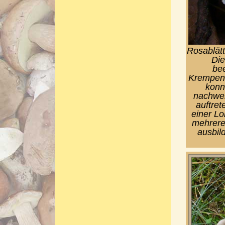
Rosablätt
Die
bee
Krempentr
konn
nachwei
auftre
einer Lo
mehrere
ausbild