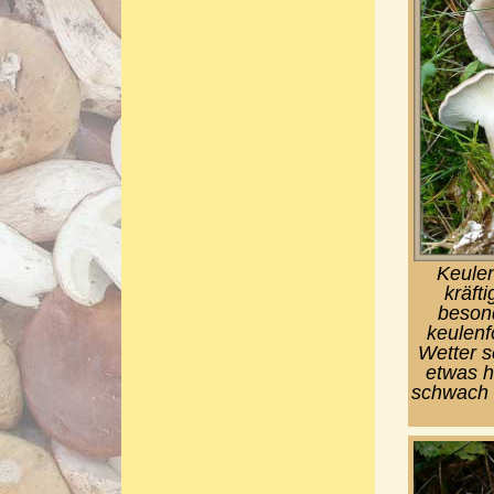
Keulen
kräft
besond
keulenf
Wetter s
etwas h
schwach s