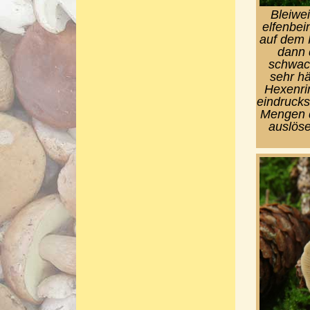
Bleiwei
elfenbein
auf dem 
dann d
schwac
sehr hä
Hexenrin
eindrucks
Mengen d
auslöse