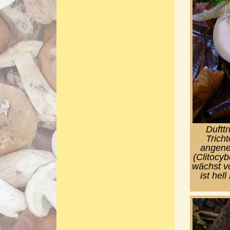
Dufttr
Trich
angeneh
(Clitocyb
wächst vo
ist hel