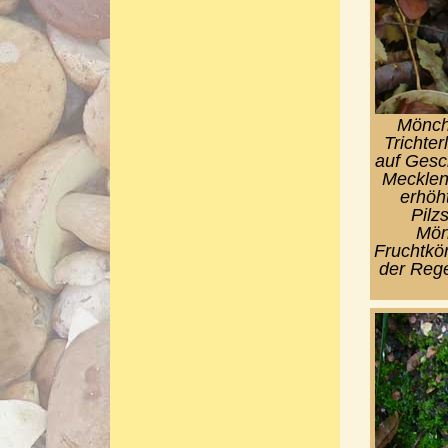
Mönchs
Trichter
auf Gesc
Mecklenb
erhöh
Pilz
Mönc
Fruchtkör
der Rege