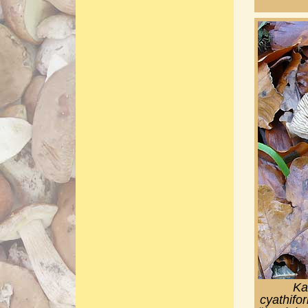
Ka
cyathifo