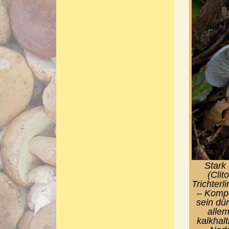
Stark 
(Clit
Trichterl
– Kompo
sein dü
alle
kalkhal