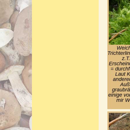
Weich
Trichterl
z.T
Erschein
= durchf
Laut K
anderen
Auße
graubrä
einige vo
mir W