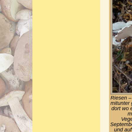
Riesen – 
mitunter 
dort wo e
m
Vege
Septembe
und auf