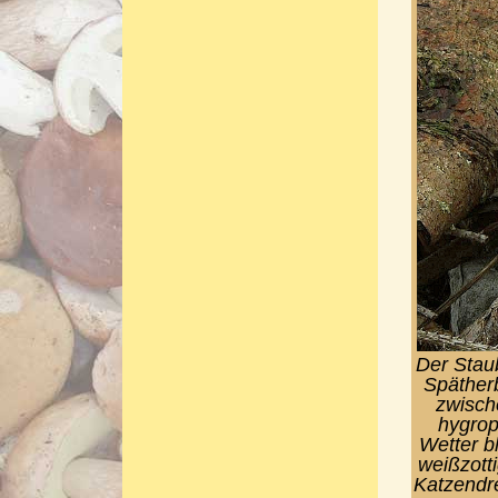
Der Staub
Spätherb
zwisch
hygrop
Wetter bl
weißzott
Katzendre