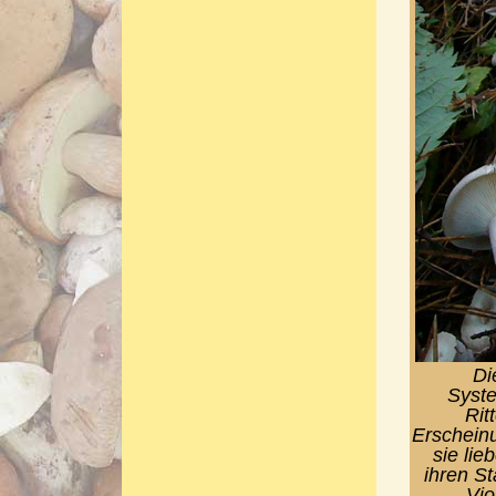
Di
Syste
Rit
Erscheinu
sie lie
ihren St
Vio