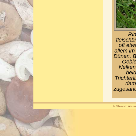
Rin
fleischb
oft etw
allem im
Dünen, B
Gebie
Nelken
beid
Trichter
dami
zugesandt
© Steinpilz Wisma