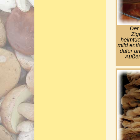
Der 
Zig
heimtüc
mild entf
dafür u
Außer