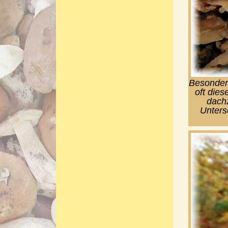
Besonders
oft dies
dachz
Unterse