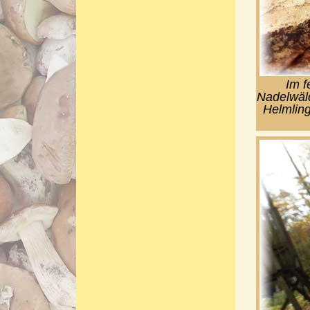
Im f
Nadelwäld
Helmling