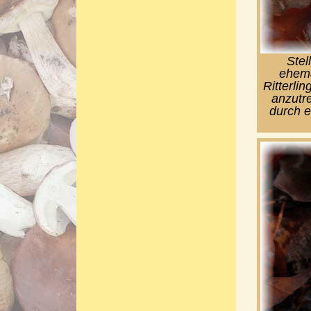
Stel
ehema
Ritterlin
anzutre
durch e