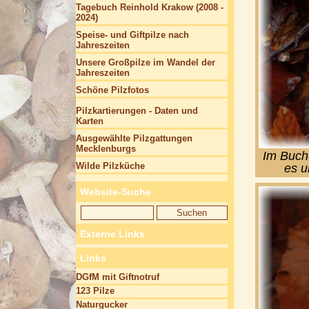
Tagebuch Reinhold Krakow (2008 -
2024)
Speise- und Giftpilze nach
Jahreszeiten
Unsere Großpilze im Wandel der
Jahreszeiten
Schöne Pilzfotos
Pilzkartierungen - Daten und
Karten
Ausgewählte Pilzgattungen
Mecklenburgs
Im Buch
Wilde Pilzküche
es u
Website-Suche
Externe Links
Links
DGfM mit Giftnotruf
123 Pilze
Naturgucker