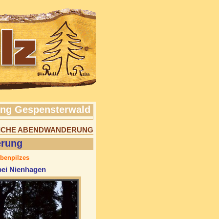
ng Gespensterwald
TLICHE ABENDWANDERUNG
erung
benpilzes
bei Nienhagen