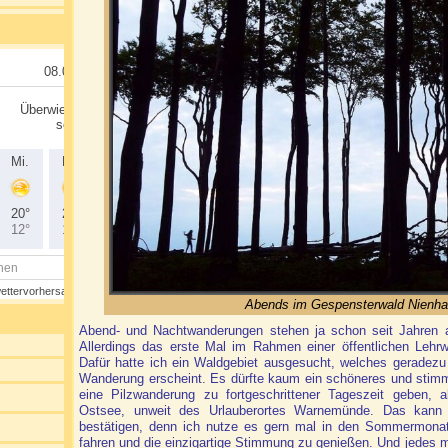
Abends im Gespensterwald Nienha
Abend- und Nachtwanderungen stehen ja schon seit Jahren a
Allerdings das erste Mal im Rahmen einer öffentlichen Leh
Dafür hatte ich ein Waldgebiet ausgesucht, welches geradezu p
Wanderung erscheint. Es dürfte kaum ein schöneres und stimm
eine Pilzwanderung zu fortgeschrittener Tageszeit geben, 
Ostsee, unweit des Urlauberortes Warnemünde. Das kann 
bestätigen, denn ich nutze es gern mal in den
Sommermonate
fahren und die einzigartige Stimmung zu genießen. Und jedes mal