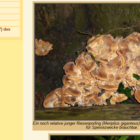
) des
Ein noch relative junger Riesenporling (Meripilus giganteu
für Speisezwecke brauchbar.