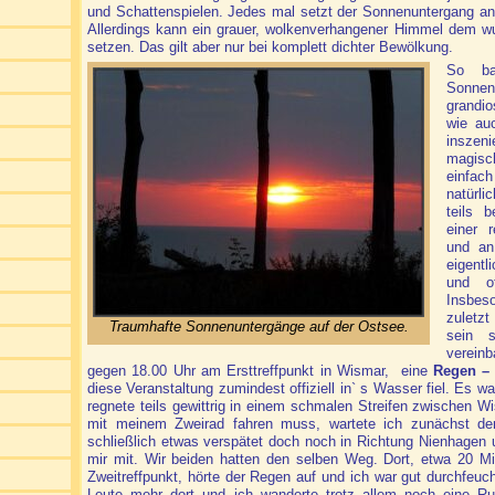
und Schattenspielen. Jedes mal setzt der Sonnenuntergang an
Allerdings kann ein grauer, wolkenverhangener Himmel dem wu
setzen. Das gilt aber nur bei komplett dichter Bewölkung.
So ba
Sonne
grandi
wie au
insze
magis
einfach
natürli
teils 
einer r
und an
eigent
und of
Insbes
zuletzt
Traumhafte Sonnenuntergänge auf der Ostsee.
sein 
verein
gegen 18.00 Uhr am Ersttreffpunkt in Wismar, eine
Regen –
diese Veranstaltung zumindest offiziell in` s Wasser fiel. Es w
regnete teils gewittrig in einem schmalen Streifen zwischen W
mit meinem Zweirad fahren muss, wartete ich zunächst de
schließlich etwas verspätet doch noch in Richtung Nienhagen 
mir mit. Wir beiden hatten den selben Weg. Dort, etwa 20 Mi
Zweitreffpunkt, hörte der Regen auf und ich war gut durchfeuc
Leute mehr dort und ich wanderte trotz allem noch eine R