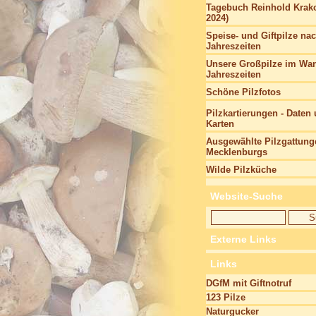
Tagebuch Reinhold Krako
2024)
Speise- und Giftpilze na
Jahreszeiten
Unsere Großpilze im Wan
Jahreszeiten
Schöne Pilzfotos
Pilzkartierungen - Daten
Karten
Ausgewählte Pilzgattung
Mecklenburgs
Wilde Pilzküche
Website-Suche
Externe Links
Links
DGfM mit Giftnotruf
123 Pilze
Naturgucker