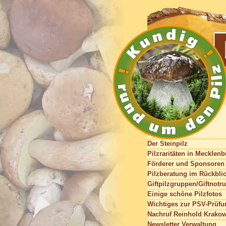
Der Steinpilz
Pilzraritäten in Mecklen
Förderer und Sponsoren
Pilzberatung im Rückbli
Giftpilzgruppen/Giftnotru
Einige schöne Pilzfotos
Wichtiges zur PSV-Prüfu
Nachruf Reinhold Krako
Newsletter Verwaltung