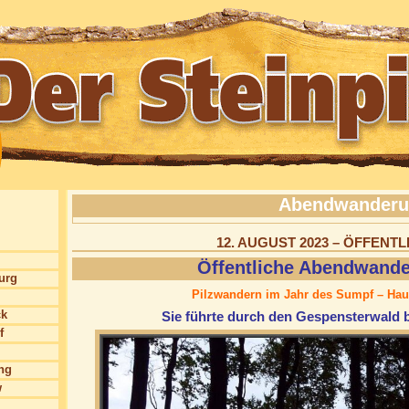
Abendwanderu
12. AUGUST 2023 – ÖFFEN
Öffentliche Abendwand
burg
Pilzwandern im Jahr des Sumpf – Hau
ck
Sie führte durch den Gespensterwald 
f
ng
w