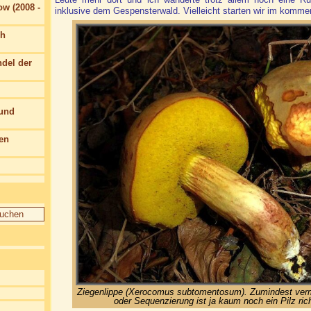
w (2008 -
inklusive dem Gespensterwald. Vielleicht starten wir im komm
ch
del der
 und
en
Ziegenlippe (Xerocomus subtomentosum). Zumindest ver
oder Sequenzierung ist ja kaum noch ein Pilz ric