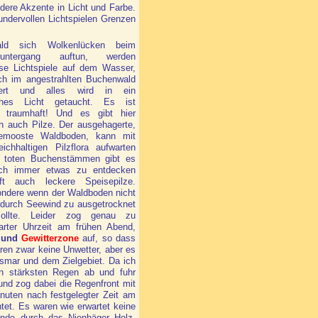
dere Akzente in Licht und Farbe.
ndervollen Lichtspielen Grenzen
ld sich Wolkenlücken beim
nuntergang auftun, werden
ose Lichtspiele auf dem Wasser,
ch im angestrahlten Buchenwald
niert und alles wird in ein
ches Licht getaucht. Es ist
traumhaft! Und es gibt hier
ch auch Pilze. Der ausgehagerte,
bemooste Waldboden, kann mit
eichhaltigen Pilzflora aufwarten
 toten Buchenstämmen gibt es
lich immer etwas zu entdecken
t auch leckere Speisepilze.
ondere wenn der Waldboden nicht
 durch Seewind zu ausgetrocknet
sollte. Leider zog genau zu
barter Uhrzeit am frühen Abend,
 und
Gewitterzone
auf, so dass
aren zwar keine Unwetter, aber es
ismar und dem Zielgebiet. Da ich
n stärksten Regen ab und fuhr
und zog dabei die Regenfront mit
nuten nach festgelegter Zeit am
htet. Es waren wie erwartet keine
unde durch das Nienhäger Holz,