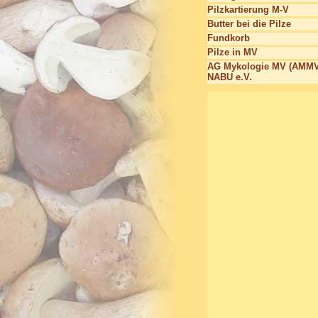
Pilzkartierung M-V
Butter bei die Pilze
Fundkorb
Pilze in MV
AG Mykologie MV (AMMV
NABU e.V.