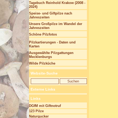
Tagebuch Reinhold Krakow (2008 -
2024)
Speise- und Giftpilze nach
Jahreszeiten
Unsere Großpilze im Wandel der
Jahreszeiten
Schöne Pilzfotos
Pilzkartierungen - Daten und
Karten
Ausgewählte Pilzgattungen
Mecklenburgs
Wilde Pilzküche
Website-Suche
Externe Links
Links
DGfM mit Giftnotruf
123 Pilze
Naturgucker