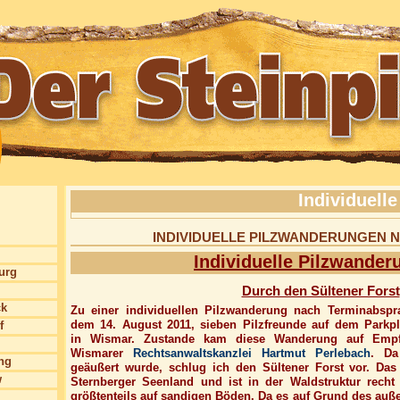
Individuell
INDIVIDUELLE PILZWANDERUNGEN 
Individuelle Pilzwander
burg
Durch den Sültener Forst
ck
Zu einer individuellen Pilzwanderung nach Terminabspr
dem 14. August 2011, sieben Pilzfreunde auf dem Park
f
in Wismar. Zustande kam diese Wanderung auf Empf
Wismarer
Rechtsanwaltskanzlei Hartmut Perlebach
. Da
ng
geäußert wurde, schlug ich den Sültener Forst vor. Das
w
Sternberger Seenland und ist in der Waldstruktur recht v
größtenteils auf sandigen Böden. Da es auf Grund des auß