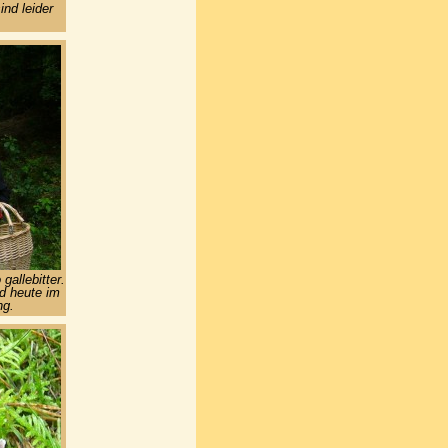
ind leider
gallebitter.
d heute im
ng.