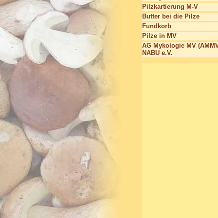
Pilzkartierung M-V
Butter bei die Pilze
Fundkorb
Pilze in MV
AG Mykologie MV (AMMV
NABU e.V.