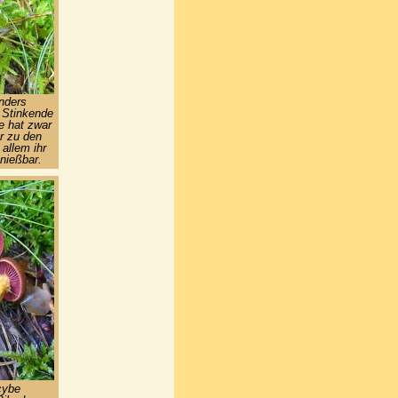
nders
e Stinkende
e hat zwar
r zu den
allem ihr
nießbar.
cybe