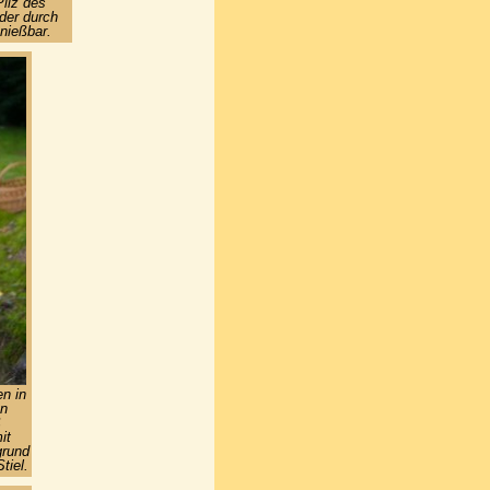
Pilz des
der durch
nießbar.
n in
en
ß
it
grund
tiel.