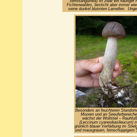
semisanguinea) ist zwar ein häufiger 
Fichtenwaldes, besticht aber immer wie
seine dunkel blutroten Lamellen. Unge
Besonders an feuchteren Standorte
Mooren und an Seeuferbereich
wächst der Wollstiel – Rauhfu
(Leccinum cyaneobasileucum) m
grünlich blauer Verfärbung im Stiel
und mausgrauen, feinschuppigem S