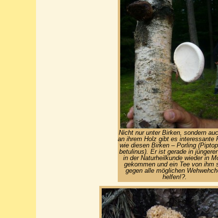
Nicht nur unter Birken, sondern au
an ihrem Holz gibt es interessante P
wie diesen Birken – Porling (Pipto
betulinus). Er ist gerade in jüngerer
in der Naturheilkunde wieder in M
gekommen und ein Tee von ihm s
gegen alle möglichen Wehwehch
helfen!?.