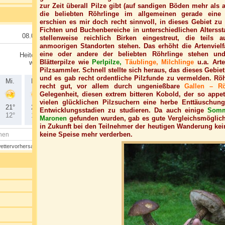
zur Zeit überall Pilze gibt (auf sandigen Böden mehr als 
die beliebten Röhrlinge im allgemeinen gerade eine
erschien es mir doch recht sinnvoll, in dieses Gebiet zu 
Fichten und Buchenbereiche in unterschiedlichen Altersst
stellenweise reichlich Birken eingestreut, die teils 
anmoorigen Standorten stehen. Das erhöht die Artenvielfa
eine oder andere der beliebten Röhrlinge stehen und 
Blätterpilze wie
Perlpilze,
Täublinge, Milchlinge
u.a. Art
Pilzsammler. Schnell stellte sich heraus, das dieses Gebiet
und es gab recht ordentliche Pilzfunde zu vermelden. Röh
recht gut, vor allem durch ungenießbare
Gallen – Rö
Gelegenheit, diesen extrem bitteren Kobold, der so appet
vielen glücklichen Pilzsuchern eine herbe Enttäuschung 
Entwicklungsstadien zu studieren. Da auch einige
Somm
Maronen
gefunden wurden, gab es gute Vergleichsmöglich
in Zukunft bei den Teilnehmer der heutigen Wanderung kei
keine Speise mehr verderben.