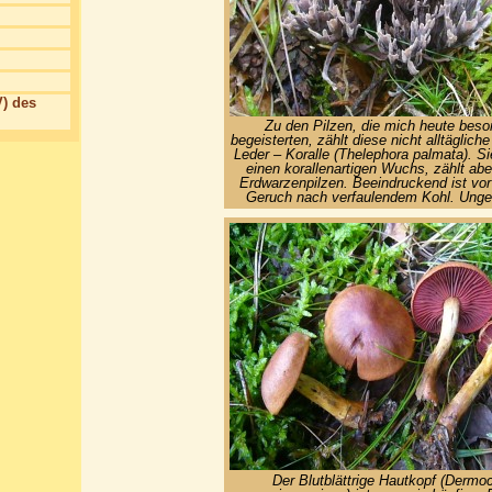
) des
Zu den Pilzen, die mich heute beso
begeisterten, zählt diese nicht alltäglich
Leder – Koralle (Thelephora palmata). Si
einen korallenartigen Wuchs, zählt abe
Erdwarzenpilzen. Beeindruckend ist vor 
Geruch nach verfaulendem Kohl. Unge
Der Blutblättrige Hautkopf (Dermo