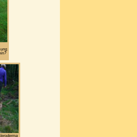
sung.
ein?
cleroderma