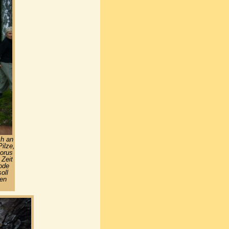
ch an
ilze,
porus
 Zeit
ode
oll
en