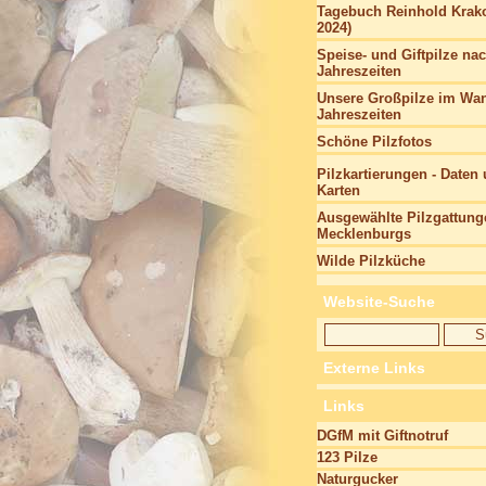
Tagebuch Reinhold Krako
2024)
Speise- und Giftpilze na
Jahreszeiten
Unsere Großpilze im Wan
Jahreszeiten
Schöne Pilzfotos
Pilzkartierungen - Daten
Karten
Ausgewählte Pilzgattung
Mecklenburgs
Wilde Pilzküche
Website-Suche
Externe Links
Links
DGfM mit Giftnotruf
123 Pilze
Naturgucker