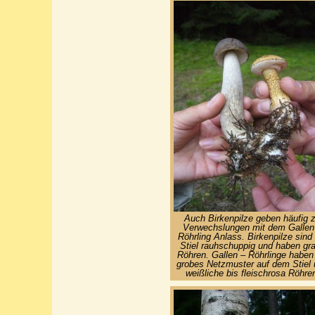
Auch Birkenpilze geben häufig 
Verwechslungen mit dem Gallen
Röhrling Anlass. Birkenpilze sind
Stiel rauhschuppig und haben gr
Röhren. Gallen – Röhrlinge haben
grobes Netzmuster auf dem Stiel
weißliche bis fleischrosa Röhre