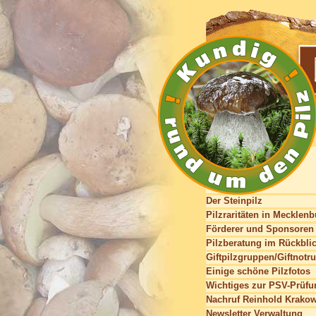
Der Steinpilz
Pilzraritäten in Mecklen
Förderer und Sponsoren
Pilzberatung im Rückbli
Giftpilzgruppen/Giftnotru
Einige schöne Pilzfotos
Wichtiges zur PSV-Prüfu
Nachruf Reinhold Krako
Newsletter Verwaltung