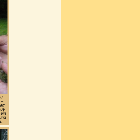
zu
 –
 am
aue
 ein
 und
n.