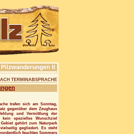
e Pilzwanderungen II
NACH TERMINABSPRACHE
ungen
ache trafen sich am Sonntag,
platz gegenüber dem Zeughaus
ehlung und Vermittlung der
 kein spezielles Wunschziel
 Gebiet gehört zum Naturpark
ielseitig gegliedert. Es steht
erordentlich feuchten Sommers