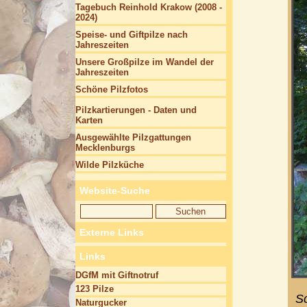
Tagebuch Reinhold Krakow (2008 -
2024)
Speise- und Giftpilze nach
Jahreszeiten
Unsere Großpilze im Wandel der
Jahreszeiten
Schöne Pilzfotos
Pilzkartierungen - Daten und
Karten
Ausgewählte Pilzgattungen
Mecklenburgs
Wilde Pilzküche
Website-Suche
Externe Links
Links
DGfM mit Giftnotruf
123 Pilze
S
Naturgucker