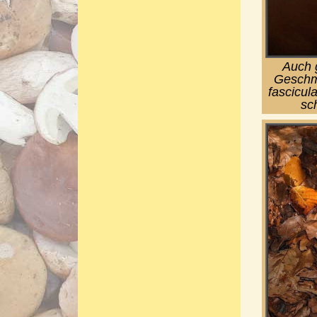
Auch g
Geschma
fascicul
sc