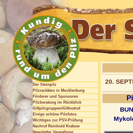
20. SEP
Der Steinpilz
Pilzraritäten in Mecklenburg
P
Förderer und Sponsoren
Pilzberatung im Rückblick
Giftpilzgruppen/Giftnotruf
BUN
Einige schöne Pilzfotos
Mykolo
Wichtiges zur PSV-Prüfung
Nachruf Reinhold Krakow
Newsletter Verwaltung