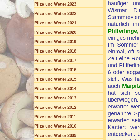
häufiger u
Pilze und Wetter 2023
Wismar. D
Pilze und Wetter 2022
Stammrevie
Pilze und Wetter 2021
natürlich i
Pfifferlinge
Pilze und Wetter 2020
einiges mehr
Pilze und Wetter 2019
Im Sommer 
einmal, oft 
Pilze und Wetter 2018
Zeit eine Rou
Pilze und Wetter 2017
und Pfifferl
Pilze und Wetter 2016
6 oder sogar
sich. Was h
Pilze und Wetter 2015
auch
Maipil
Pilze und Wetter 2014
hat sich s
Pilze und Wetter 2013
überwiegen,
erwartet we
Pilze und Wetter 2012
genannte Spe
Pilze und Wetter 2011
erwarten sei
Pilze und Wetter 2010
Kartiert we
entdecken. 
Pilze und Wetter 2009