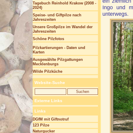
ein ziemlich
Tagebuch Reinhold Krakow (2008 -
Ingo und m
2024)
unterwegs.
Speise- und Giftpilze nach
Jahreszeiten
Unsere Großpilze im Wandel der
Jahreszeiten
Schöne Pilzfotos
Pilzkartierungen - Daten und
Karten
Ausgewählte Pilzgattungen
Mecklenburgs
Wilde Pilzküche
Website-Suche
Externe Links
Links
DGfM mit Giftnotruf
123 Pilze
Naturgucker