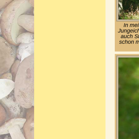
In mei
Jungeich
auch St
schon m