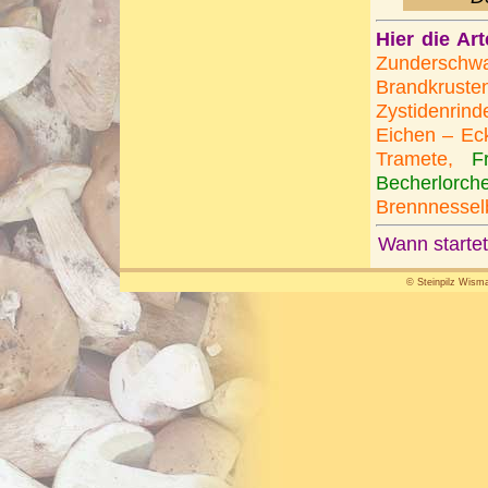
Hier die Ar
Zundersch
Brandkrus
Zystidenrin
Eichen – Eck
Tramete,
F
Becherlorche
Brennnessel
Wann startet
© Steinpilz Wisma