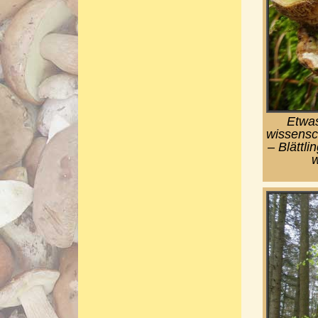
Etwas
wissensc
– Blättli
w