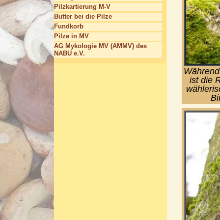
Pilzkartierung M-V
Butter bei die Pilze
Fundkorb
Pilze in MV
AG Mykologie MV (AMMV) des
NABU e.V.
Während d
ist die
wähleris
Bi