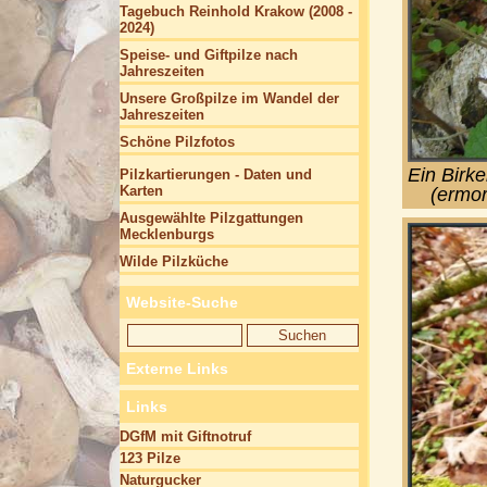
Tagebuch Reinhold Krakow (2008 -
2024)
Speise- und Giftpilze nach
Jahreszeiten
Unsere Großpilze im Wandel der
Jahreszeiten
Schöne Pilzfotos
Ein Birke
Pilzkartierungen - Daten und
Karten
(ermo
Ausgewählte Pilzgattungen
Mecklenburgs
Wilde Pilzküche
Website-Suche
Externe Links
Links
DGfM mit Giftnotruf
123 Pilze
Naturgucker