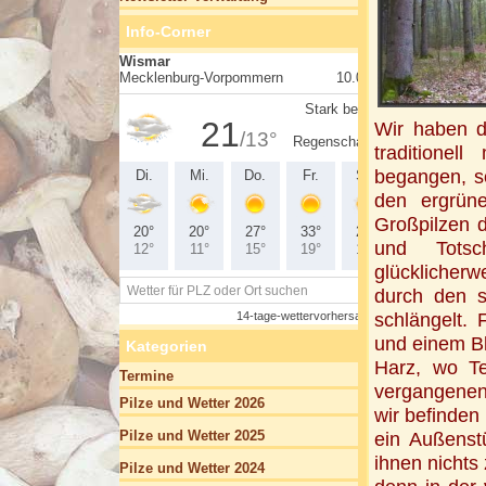
Info-Corner
Wir haben d
traditione
begangen, s
den ergrün
Großpilzen 
und Totsc
glücklicherw
durch den s
schlängelt. 
und einem B
Kategorien
Harz, wo Te
Termine
vergangenen
Pilze und Wetter 2026
wir befinden 
Pilze und Wetter 2025
ein Außenst
ihnen nichts
Pilze und Wetter 2024