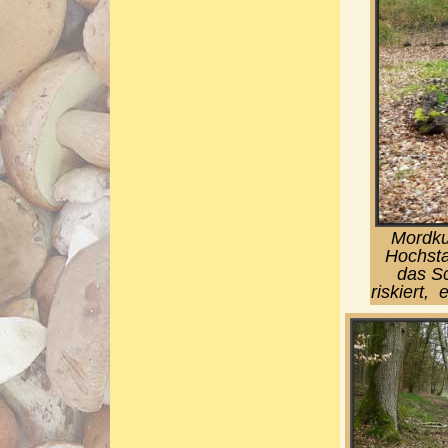
Mordku
Hochsta
das Sc
riskiert,