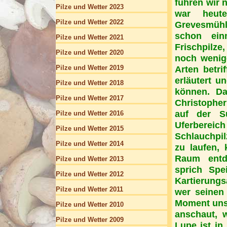
fuhren wir 
Pilze und Wetter 2023
war heute
Pilze und Wetter 2022
Grevesmühl
schon ein
Pilze und Wetter 2021
Frischpilze
Pilze und Wetter 2020
noch wenige
Pilze und Wetter 2019
Arten betri
erläutert u
Pilze und Wetter 2018
können. Da
Pilze und Wetter 2017
Christopher
auf der S
Pilze und Wetter 2016
Uferbereic
Pilze und Wetter 2015
Schlauchpil
Pilze und Wetter 2014
zu laufen, 
Raum entde
Pilze und Wetter 2013
sprich Spe
Pilze und Wetter 2012
Kartierungs
Pilze und Wetter 2011
wer seinen
Moment unsc
Pilze und Wetter 2010
anschaut, w
Pilze und Wetter 2009
Lupe ist in