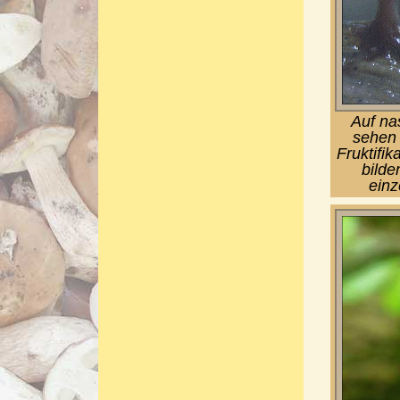
Auf na
sehen 
Fruktifik
bilde
einz