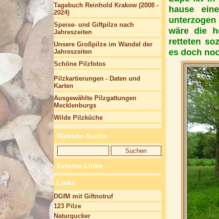
Tagebuch Reinhold Krakow (2008 -
hause eine
2024)
unterzogen
Speise- und Giftpilze nach
wäre die h
Jahreszeiten
retteten s
Unsere Großpilze im Wandel der
es doch noc
Jahreszeiten
Schöne Pilzfotos
Pilzkartierungen - Daten und
Karten
Ausgewählte Pilzgattungen
Mecklenburgs
Wilde Pilzküche
Website-Suche
Externe Links
Links
DGfM mit Giftnotruf
123 Pilze
Naturgucker