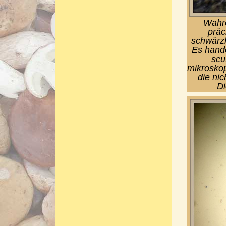
Wahre
präc
schwärz
Es hande
scu
mikroskop
die ni
Di