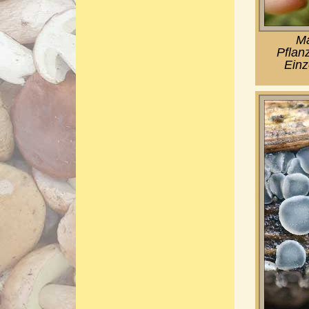
Ma
Pflan
Einz