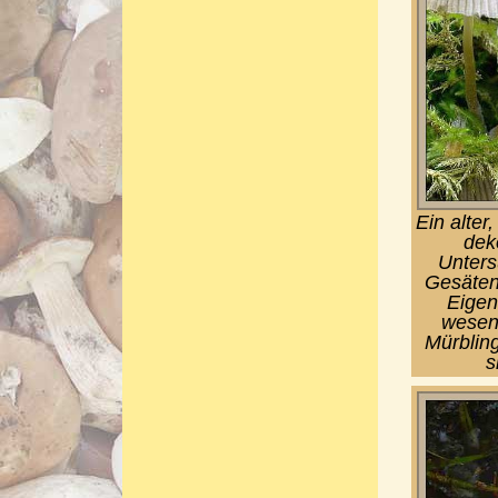
Ein alte
dek
Unters
Gesäten 
Eigent
wesent
Mürblin
s