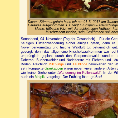
Dieses Stimmungsfoto habe ich am 01.11.2017 am Stando
Paradies aufgenommen. Es zeigt Grünspan – Träuschlinge (
kleine, hübsche Pilz, mit der schleimigen Huthaut, k
Mischgericht landen, sein Geschmack soll aber r
Sonnabend, 04. November (Tag der Gesundheit) – Für die Gesu
heutigen Pilzlehrwanderung sicher einiges getan, denn es 
Novembervormittag und frische Waldluft tut bekanntlich gu
gesorgt, denn das allgemeine Frischpilzaufkommen war rech
ursprünglich geplant durch den Gespensterwald, sondern 
Doberan. Buchenwälder und Nadelforste mit Fichten und Lär
Böden. Reichlich
Milchlinge
und
Täublinge
bevölkerten den Wa
sehr kompakte
Graukappen
waren neben vielen anderen Arten v
wie keine! Siehe unter „
Wanderung im Kellerswald“
. In der Pi
auch ein
Maipilz
vorgelegt! Der Frühling lässt grüßen!