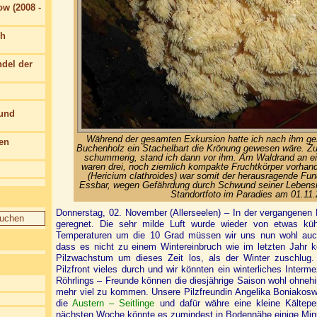
w (2008 -
ch
del der
 und
Während der gesamten Exkursion hatte ich nach ihm ges
en
Buchenholz ein Stachelbart die Krönung gewesen wäre. Z
schummerig, stand ich dann vor ihm. Am Waldrand an e
waren drei, noch ziemlich kompakte Fruchtkörper vorhand
(Hericium clathroides) war somit der herausragende Fun
Essbar, wegen Gefährdung durch Schwund seiner Lebensr
Standortfoto im Paradies am 01.11.
Donnerstag, 02. November (Allerseelen) – In der vergangenen 
geregnet. Die sehr milde Luft wurde wieder von etwas kühl
Temperaturen um die 10 Grad müssen wir uns nun wohl auc
dass es nicht zu einem Wintereinbruch wie im letzten Jahr
Pilzwachstum um dieses Zeit los, als der Winter zuschlug.
Pilzfront vieles durch und wir könnten ein winterliches Inter
Röhrlings – Freunde können die diesjährige Saison wohl ohnehi
mehr viel zu kommen. Unsere Pilzfreundin Angelika Boniakosw
die
Austern – Seitlinge
und dafür währe eine kleine Kälteper
nächsten Woche könnte es zumindest in Bodennähe einige Minu