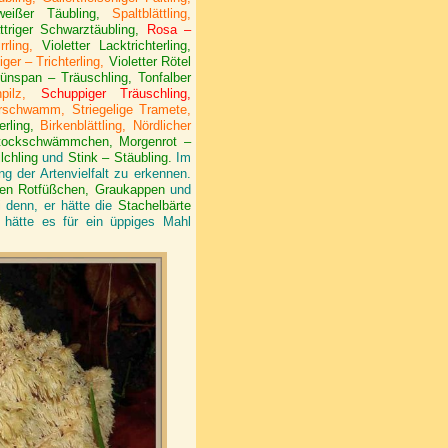
weißer Täubling,
Spaltblättling,
triger Schwarztäubling,
Rosa –
rling,
Violetter Lacktrichterling,
ger – Trichterling,
Violetter Rötel
ünspan – Träuschling, Tonfalber
ilz,
Schuppiger Träuschling,
rschwamm, Striegelige Tramete,
erling,
Birkenblättling, Nördlicher
tockschwämmchen, Morgenrot –
lchling
und
Stink – Stäubling.
Im
g der Artenvielfalt zu erkennen.
en Rotfüßchen, Graukappen
und
denn, er hätte die
Stachelbärte
hätte es für ein üppiges Mahl