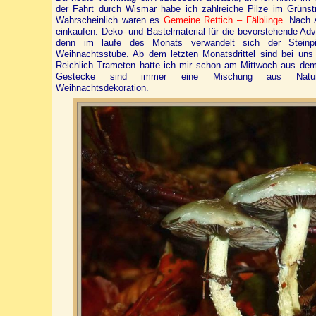
der Fahrt durch Wismar habe ich zahlreiche Pilze im Grüns
Wahrscheinlich waren es
Gemeine Rettich – Fälblinge
. Nach 
einkaufen. Deko- und Bastelmaterial für die bevorstehende Ad
denn im laufe des Monats verwandelt sich der Steinp
Weihnachtsstube. Ab dem letzten Monatsdrittel sind bei un
Reichlich Trameten hatte ich mir schon am Mittwoch aus dem
Gestecke sind immer eine Mischung aus Naturmat
Weihnachtsdekoration.