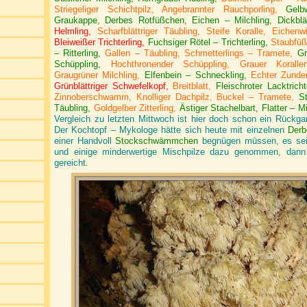
Striegeliger Schichtpilz, Angebrannter Rauchporling,
Gelb
Graukappe, Derbes Rotfüßchen, Eichen – Milchling, Dickblät
Helmling,
Scharfblättriger Täubling, Steife Koralle, Eichenwir
Bleiweißer Trichterling,
Fuchsiger Rötel – Trichterling,
Staubfüßi
– Ritterling,
Gallen – Täubling,
Schmetterlings – Tramete,
Gr
Schüppling,
Hochthronender Schüppling, Grauer Korallenp
Graugrüner Milchling,
Elfenbein – Schneckling,
Echter Zunde
Grünblättriger Schwefelkopf,
Breitblatt,
Fleischroter Lacktricht
Zinnoberschwamm, Knolliger Dachpilz, Buckel – Tramete,
S
Täubling,
Goldgelber Zitterling,
Ästiger Stachelbart, Flatter – Mi
Vergleich zu letzten Mittwoch ist hier doch schon ein Rückgan
Der
Kochtopf – Mykologe hätte sich heute mit einzelnen
Derb
einer Handvoll
Stockschwämmchen
begnügen müssen, es sei 
und einige minderwertige Mischpilze dazu genommen, dann 
gereicht.