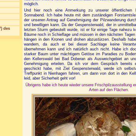
möglich.
Und hier noch eine Anmerkung zu unserer öffentlichen
Sonnabend. Ich habe heute mit dem zuständigen Forstamtsle
der unseren Antrag auf Genehmigung der Pilzwanderung durc
und bewilligen kann. Da
der Gespensterwald, der in unmittelb
) des
letzten Sturm gebeutelt wurde, ist er für einige Tage nahezu k
Bäume noch in Schieflage und müssen in den nächsten Tagen g
hängen in den Kronen und drohen abzustürzen. Deshalb haben 
wandern, da auch er bei dieser Sachlage keine Verantwo
übernehmen kann und ich natürlich auch nicht. Habe ich doch
starker Baum unter mächtigem Getöse im Paradies zu Boden 
den Kellerswald bei Bad Doberan als Ausweichgebiet an un
Genehmigung erteilen. Da ich vor dem Gespräch bereits e
geschickt habe, mit Ziel Gespensterwald, werde ich selbs
Treffpunkt in Nienhagen fahren, um dann von dort in den Kel
leid, aber Sicherheit geht vor!
Übrigens habe ich heute wieder unsere Frischpilzausstellung e
Arten auf den Flächen.