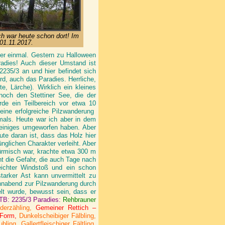
h war heute schon dort! Im
 01.11.2017.
der einmal. Gestern zu Halloween
radies! Auch dieser Umstand ist
2235/3 an und hier befindet sich
rd, auch das Paradies. Herrliche,
te, Lärche). Wirklich ein kleines
noch den Stettiner See, die der
urde ein Teilbereich vor etwa 10
 eine erfolgreiche Pilzwanderung
mals. Heute war ich aber in dem
 einiges umgeworfen haben. Aber
ute daran ist, dass das Holz hier
nglichen Charakter verleiht. Aber
türmisch war, krachte etwa 300 m
t die Gefahr, die auch Tage nach
eichter Windstoß und ein schon
tarker Ast kann unvermittelt zu
nnabend zur Pilzwanderung durch
lt wurde, bewusst sein, dass er
MTB: 2235/3 Paradies:
Rehbrauner
derzähling,
Gemeiner Rettich –
 Form,
Dunkelscheibiger Fälbling,
ing, Gallertfleischiger Fältling,