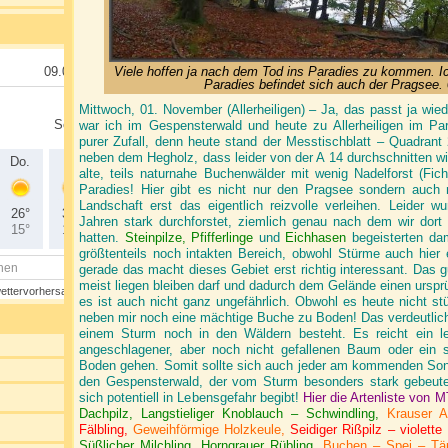
Viele hoffen ja nach dem Tod ins Paradies zu kommen. Ic
Paradies befindet sich auch der Pragsee.
Mittwoch, 01. November (Allerheiligen) – Ja, das passt ja wie
war ich im Gespensterwald und heute zu Allerheiligen im Pa
purer Zufall, denn heute stand der Messtischblatt – Quadrant 
neben dem Hegholz, dass leider von der A 14 durchschnitten wi
alte, teils naturnahe Buchenwälder mit wenig Nadelforst (Fich
Paradies! Hier gibt es nicht nur den Pragsee sondern auch 
Landschaft erst das eigentlich reizvolle verleihen. Leider w
Jahren stark durchforstet, ziemlich genau nach dem wir dort
hatten.
Steinpilze, Pfifferlinge
und
Eichhasen
begeisterten da
größtenteils noch intakten Bereich, obwohl Stürme auch hier
gerade das macht dieses Gebiet erst richtig interessant. Das g
meist liegen bleiben darf und dadurch dem Gelände einen ursprü
es ist auch nicht ganz ungefährlich. Obwohl es heute nicht s
neben mir noch eine mächtige Buche zu Boden! Das verdeutlich
einem Sturm noch in den Wäldern besteht. Es reicht ein l
angeschlagener, aber noch nicht gefallenen Baum oder ein s
Boden gehen. Somit sollte sich auch jeder am kommenden So
den Gespensterwald, der vom Sturm besonders stark gebeute
sich potentiell in Lebensgefahr begibt!
Hier die Artenliste von 
Dachpilz, Langstieliger Knoblauch – Schwindling,
Krauser A
Fälbling,
Geweihförmige Holzkeule,
Seidiger Rißpilz – violette
Süßlicher Milchling, Horngrauer Rübling,
Buchen – Spei – Täubl