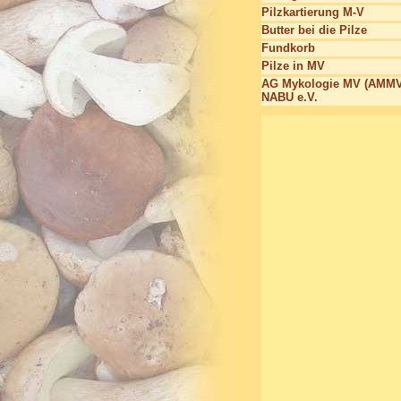
Pilzkartierung M-V
Butter bei die Pilze
Fundkorb
Pilze in MV
AG Mykologie MV (AMMV
NABU e.V.