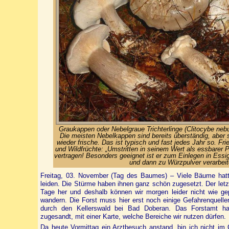
Graukappen oder Nebelgraue Trichterlinge (Clitocybe nebu
Die meisten Nebelkappen sind bereits überständig, aber
wieder frische. Das ist typisch und fast jedes Jahr so. Fri
und Wildfrüchte: „Umstritten in seinem Wert als essbarer P
vertragen! Besonders geeignet ist er zum Einlegen in Essig
und dann zu Würzpulver verarbeit
Freitag, 03. November (Tag des Baumes) – Viele Bäume hatt
leiden. Die Stürme haben ihnen ganz schön zugesetzt. Der letz
Tage her und deshalb können wir morgen leider nicht wie g
wandern. Die Forst muss hier erst noch einige Gefahrenquell
durch den Kellerswald bei Bad Doberan. Das Forstamt ha
zugesandt, mit einer Karte, welche Bereiche wir nutzen dürfen.
Da heute Vormittag ein Arztbesuch anstand, bin ich nicht i