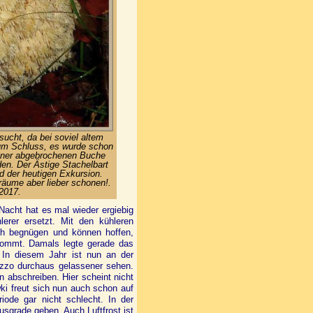
ucht, da bei soviel altem
um Schluss, es wurde schon
iner abgebrochenen Buche
en. Der Ästige Stachelbart
d der heutigen Exkursion.
äume aber lieber schonen!.
2017.
Nacht hat es mal wieder ergiebig
erer ersetzt. Mit den kühleren
h begnügen und können hoffen,
 kommt. Damals legte gerade das
 In diesem Jahr ist nun an der
mezzo durchaus gelassener sehen.
n abschreiben. Hier scheint nicht
ki freut sich nun auch schon auf
iode gar nicht schlecht. In der
sgrade geben. Auch Luftfrost ist