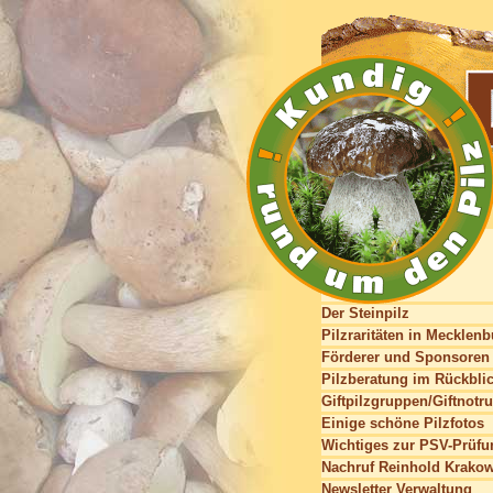
Der Steinpilz
Pilzraritäten in Mecklen
Förderer und Sponsoren
Pilzberatung im Rückbli
Giftpilzgruppen/Giftnotru
Einige schöne Pilzfotos
Wichtiges zur PSV-Prüfu
Nachruf Reinhold Krako
Newsletter Verwaltung