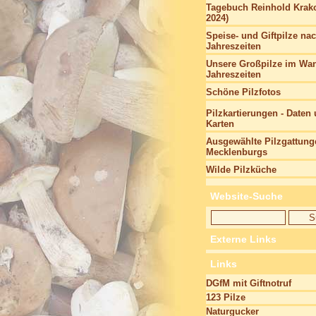
Tagebuch Reinhold Krako
2024)
Speise- und Giftpilze na
Jahreszeiten
Unsere Großpilze im Wan
Jahreszeiten
Schöne Pilzfotos
Pilzkartierungen - Daten
Karten
Ausgewählte Pilzgattung
Mecklenburgs
Wilde Pilzküche
Website-Suche
Externe Links
Links
DGfM mit Giftnotruf
123 Pilze
Naturgucker