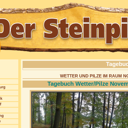
Tagebuc
WETTER UND PILZE IM RAUM
Tagebuch Wetter/Pilze Novem
burg
ck
f
ng
w