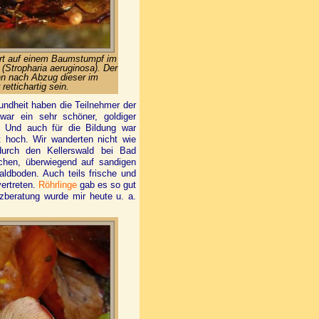
rt auf einem Baumstumpf im
Stropharia aeruginosa). Der
ann nach Abzug dieser im
ettichartig sein.
ndheit haben die Teilnehmer der
war ein sehr schöner, goldiger
t. Und auch für die Bildung war
t hoch. Wir wanderten nicht wie
durch den Kellerswald bei Bad
chen, überwiegend auf sandigen
ldboden. Auch teils frische und
ertreten.
Röhrlinge
gab es so gut
lzberatung wurde mir heute u. a.