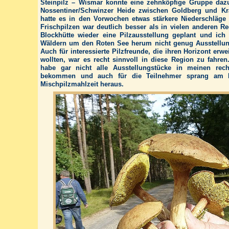
Steinpilz – Wismar konnte eine zehnköpfige Gruppe dazu
Nossentiner/Schwinzer Heide zwischen Goldberg und Kr
hatte es in den Vorwochen etwas stärkere Niederschläg
Frischpilzen war deutlich besser als in vielen anderen R
Blockhütte wieder eine Pilzausstellung geplant und ich 
Wäldern um den Roten See herum nicht genug Ausstellun
Auch für interessierte Pilzfreunde, die ihren Horizont er
wollten, war es recht sinnvoll in diese Region zu fahren
habe gar nicht alle Ausstellungstücke in meinen rec
bekommen und auch für die Teilnehmer sprang am 
Mischpilzmahlzeit heraus.