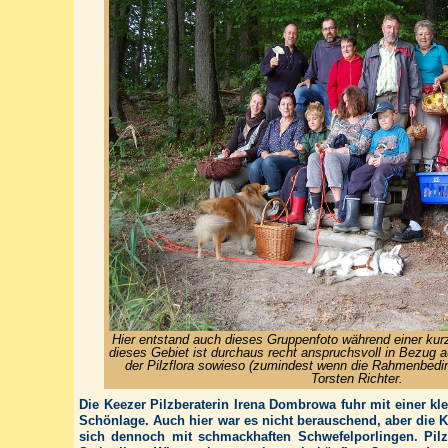
Hier entstand auch dieses Gruppenfoto während einer ku
dieses Gebiet ist durchaus recht anspruchsvoll in Bezug au
der Pilzflora sowieso (zumindest wenn die Rahmenbedi
Torsten Richter.
Die Keezer Pilzberaterin Irena Dombrowa fuhr mit einer k
Schönlage. Auch hier war es nicht berauschend, aber die K
sich dennoch mit schmackhaften Schwefelporlingen. Pil