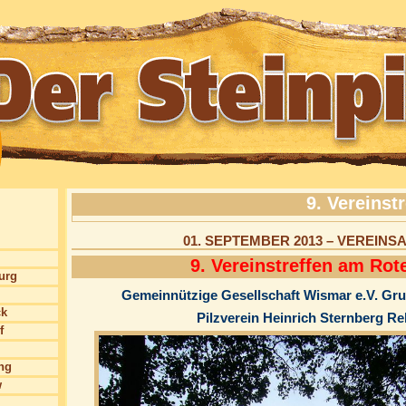
9. Vereinst
01. SEPTEMBER 2013 – VEREIN
9. Vereinstreffen am Rot
burg
Gemeinnützige Gesellschaft Wismar e.V. Gru
ck
Pilzverein Heinrich Sternberg Re
f
ng
w