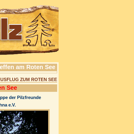
reffen am Roten See
SAUSFLUG ZUM ROTEN SEE
en See
ppe der Pilzfreunde
hna e.V.