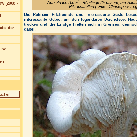
Wurzelnden Bitter – Röhrlinge für unsere, am Nac
w (2008 -
Pilzausstellung. Foto: Christopher Eng
Die Rehnaer Pilzfreunde und interessierte Gäste bes
ch
interessante Gebiet um den legendären Deichelsee. Heut
trocken und die Erfolge hielten sich in Grenzen, denno
del der
dabei!
 und
en