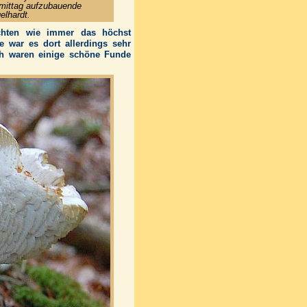
hmittag aufzubauende
elhardt.
uchten wie immer das höchst
e war es dort allerdings sehr
ch waren einige schöne Funde