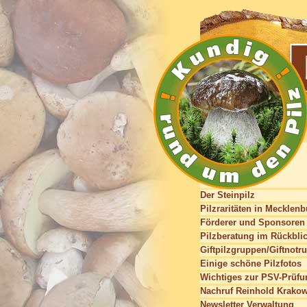
Der Steinpilz
Pilzraritäten in Mecklen
Förderer und Sponsoren
Pilzberatung im Rückbli
Giftpilzgruppen/Giftnotru
Einige schöne Pilzfotos
Wichtiges zur PSV-Prüfu
Nachruf Reinhold Krako
Newsletter Verwaltung