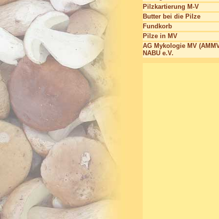
Pilzkartierung M-V
Butter bei die Pilze
Fundkorb
Pilze in MV
AG Mykologie MV (AMMV
NABU e.V.