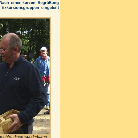
 Nach einer kurzen Begrüßung
Exkursionsgruppen eingeteilt
(rechts) diese wunderbaren