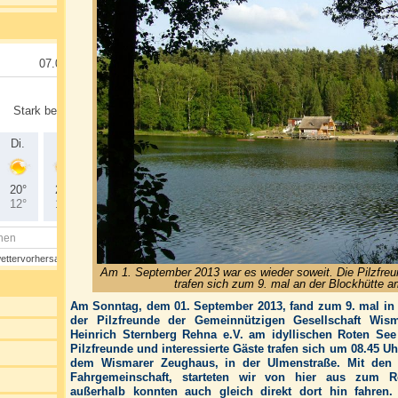
Am 1. September 2013 war es wieder soweit. Die Pilzfr
trafen sich zum 9. mal an der Blockhütte 
Am Sonntag, dem 01. September 2013, fand zum 9. mal in
der Pilzfreunde der Gemeinnützigen Gesellschaft Wism
Heinrich Sternberg Rehna e.V. am idyllischen Roten See 
Pilzfreunde und interessierte Gäste trafen sich um 08.45 
dem Wismarer Zeughaus, in der Ulmenstraße. Mit den v
Fahrgemeinschaft, starteten wir von hier aus zum R
außerhalb konnten auch gleich direkt dort hin fahren