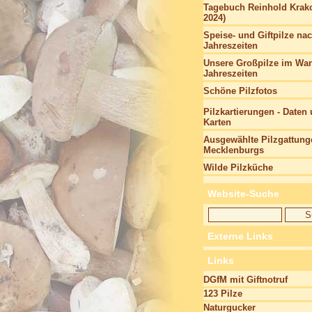
Tagebuch Reinhold Krako
2024)
Speise- und Giftpilze na
Jahreszeiten
Unsere Großpilze im Wan
Jahreszeiten
Schöne Pilzfotos
Pilzkartierungen - Daten
Karten
Ausgewählte Pilzgattung
Mecklenburgs
Wilde Pilzküche
Website-Suche
Externe Links
Links
DGfM mit Giftnotruf
123 Pilze
Naturgucker