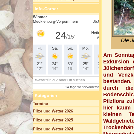
Info-Corner
Die J
Am Sonntag
Exkursion 
Jülchendor
und Venzk
bestanden. 
durch die
Bodenschich
Kategorien
Pilzflora z
Termine
hier kaum 
Pilze und Wetter 2026
kleinen T
Pilze und Wetter 2025
Waldgebiet
Trockenhän
Pilze und Wetter 2024