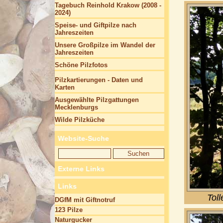
Tagebuch Reinhold Krakow (2008 -
2024)
Speise- und Giftpilze nach
Jahreszeiten
Unsere Großpilze im Wandel der
Jahreszeiten
Schöne Pilzfotos
Pilzkartierungen - Daten und
Karten
Ausgewählte Pilzgattungen
Mecklenburgs
Wilde Pilzküche
Website-Suche
Externe Links
Links
Tol
DGfM mit Giftnotruf
123 Pilze
Naturgucker