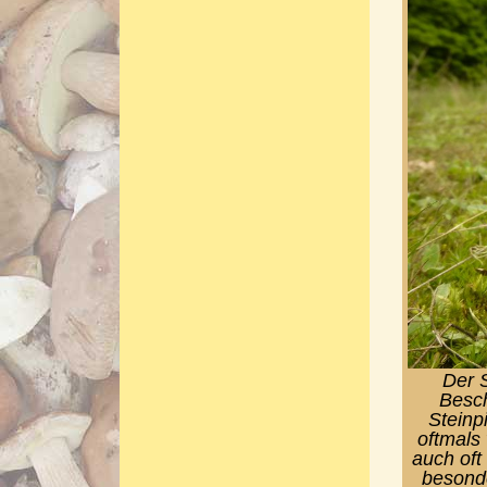
Der S
Besch
Steinp
oftmals 
auch oft
besond