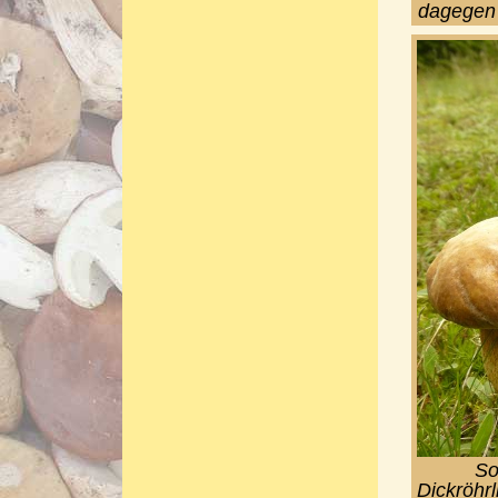
dagegen 
So
Dickröhr