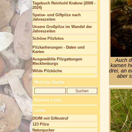
Tagebuch Reinhold Krakow (2008 -
2024)
Speise- und Giftpilze nach
Jahreszeiten
Unsere Großpilze im Wandel der
Jahreszeiten
Schöne Pilzfotos
Pilzkartierungen - Daten und
Karten
Ausgewählte Pilzgattungen
Auch d
Mecklenburgs
kamen he
drei, an 
Wilde Pilzküche
aber s
Website-Suche
Externe Links
Links
DGfM mit Giftnotruf
123 Pilze
Naturgucker