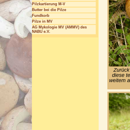
Pilzkartierung M-V
Butter bei die Pilze
Fundkorb
Pilze in MV
AG Mykologie MV (AMMV) des
NABU e.V.
Zurück
diese t
weitem a