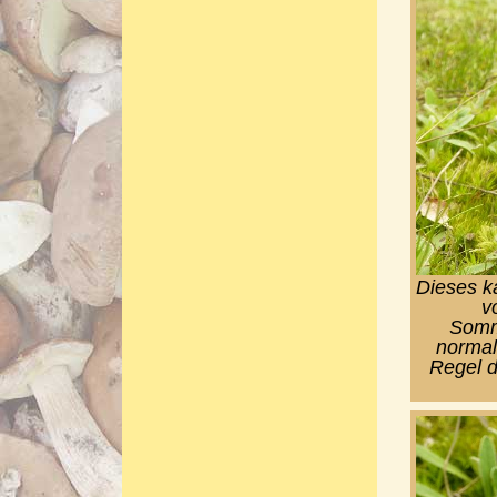
Dieses k
v
Somme
normal
Regel d