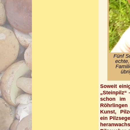
Fünf S
echte,
Famili
übr
Soweit eini
„Steinpilz“ 
schon im 
Röhrlingen 
Kunst, Pil
ein Pilzseg
heranwachs