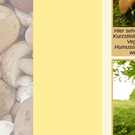
Hier seh
Kurzstiel
Veg
Humussc
we