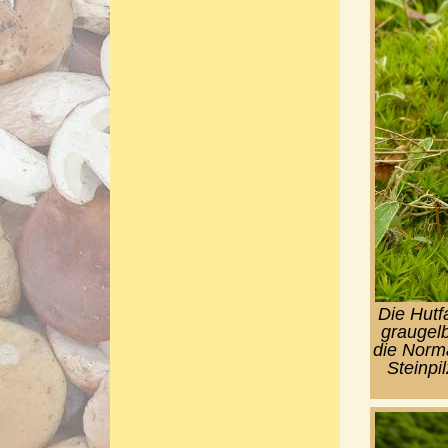
Die Hutf
graugelb
die Norm
Steinpi