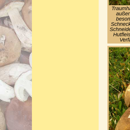
Traumha
außen
besond
Schneck
Schneide
Hutflei
Verf