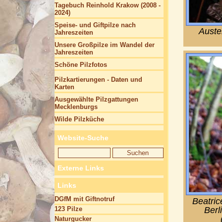
Tagebuch Reinhold Krakow (2008 -
2024)
Speise- und Giftpilze nach
Auste
Jahreszeiten
Unsere Großpilze im Wandel der
Jahreszeiten
Schöne Pilzfotos
Pilzkartierungen - Daten und
Karten
Ausgewählte Pilzgattungen
Mecklenburgs
Wilde Pilzküche
Website-Suche
Externe Links
Links
DGfM mit Giftnotruf
Beatric
Berl
123 Pilze
Naturgucker