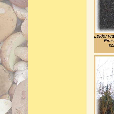
Leider wa
Eime
sc