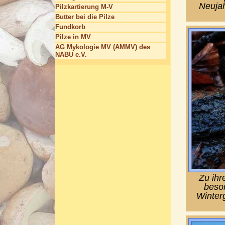
Neujah
Pilzkartierung M-V
Butter bei die Pilze
Fundkorb
Pilze in MV
AG Mykologie MV (AMMV) des
NABU e.V.
Zu ihr
beson
Winterg