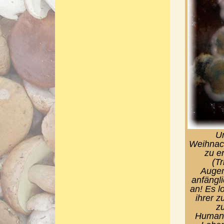
Un
Weihnach
zu e
(T
Augen
anfängl
an! Es l
ihrer 
zu
Humanm