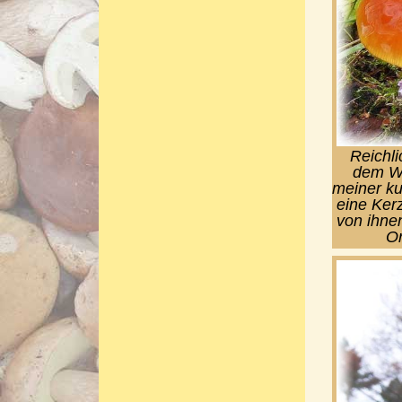
Reichli
dem Wi
meiner ku
eine Kerz
von ihne
Or