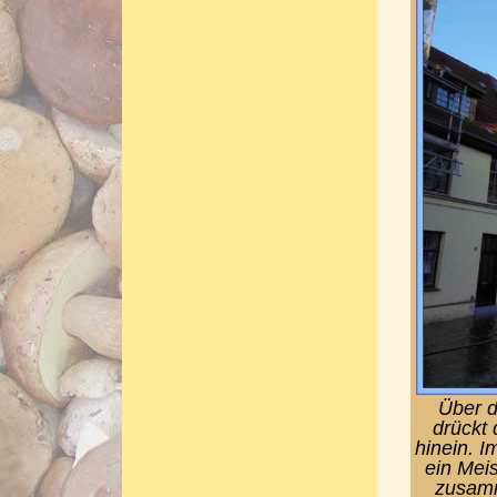
Über d
drückt 
hinein. I
ein Meis
zusamm