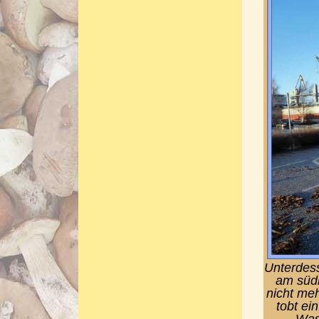
Unterdess
am südl
nicht me
tobt ei
Was