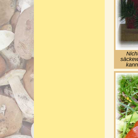
Nich
säckew
kann