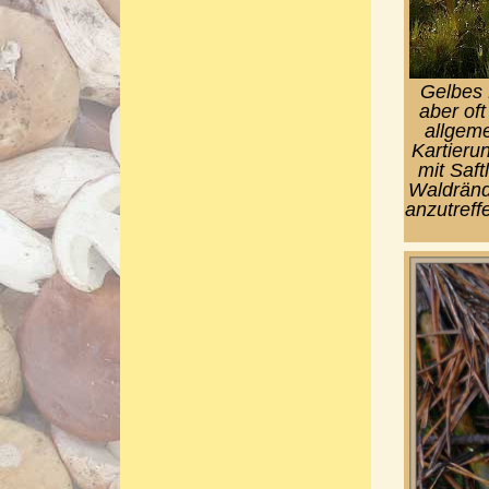
Gelbes 
aber oft
allgeme
Kartieru
mit Saft
Waldränd
anzutreff