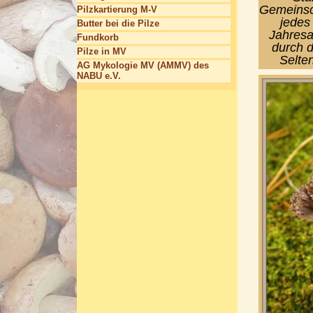
Gemeinsch
Pilzkartierung M-V
jedes
Butter bei die Pilze
Jahresab
Fundkorb
durch d
Pilze in MV
Selten
AG Mykologie MV (AMMV) des
NABU e.V.