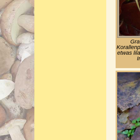
Gra
Korallenp
etwas li
I