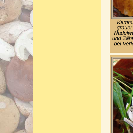
Kammko
grauer
Nadelwä
und Zähn
bei Ver