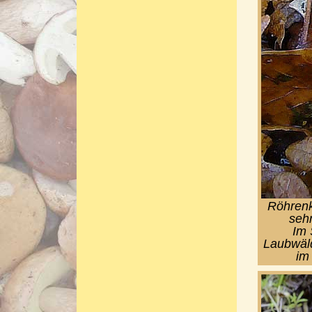
Röhrenk
sehr
Im 
Laubwäld
im