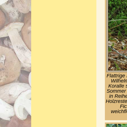
Flattrig
Wilhelm
Koralle 
Sommer u
in Reih
Holzrest
Fic
weichf