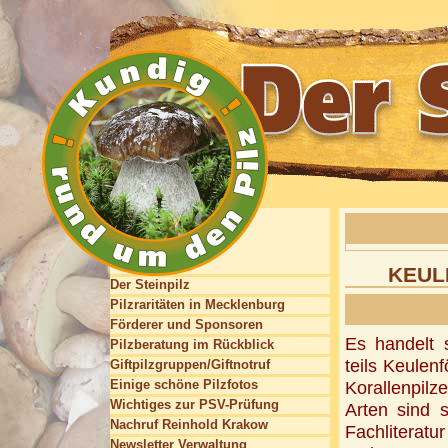
KEUL
Der Steinpilz
Pilzraritäten in Mecklenburg
Förderer und Sponsoren
Es handelt 
Pilzberatung im Rückblick
teils Keulenf
Giftpilzgruppen/Giftnotruf
Einige schöne Pilzfotos
Korallenpil
Wichtiges zur PSV-Prüfung
Arten sind 
Nachruf Reinhold Krakow
Fachliteratu
Newsletter Verwaltung