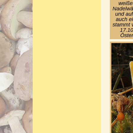
weißen
Nadelwäl
und auf
auch ei
stammt v
17.10
Öster