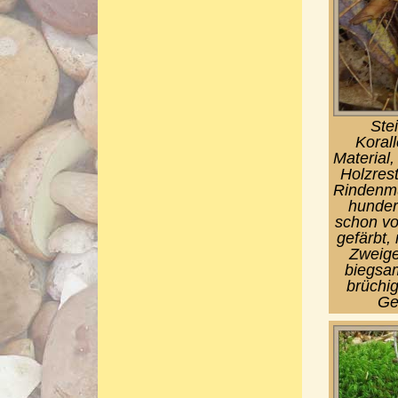
Stei
Korall
Material
Holzres
Rindenmu
hunder
schon vo
gefärbt,
Zweige
biegsam
brüchi
Ge