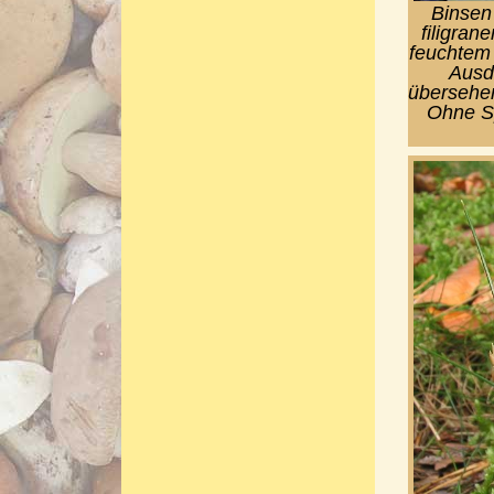
Binsen 
filigran
feuchtem
Ausd
übersehen
Ohne Sp