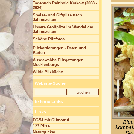
Tagebuch Reinhold Krakow (2008 -
2024)
Speise- und Giftpilze nach
Jahreszeiten
Unsere Großpilze im Wandel der
Jahreszeiten
Schöne Pilzfotos
Pilzkartierungen - Daten und
Karten
Ausgewählte Pilzgattungen
Mecklenburgs
Wilde Pilzküche
Website-Suche
Externe Links
Links
DGfM mit Giftnotruf
Blut
123 Pilze
kompakt
Naturgucker
Sta