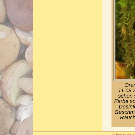
Oran
11.08.
schon 
Farbe so
Desinf
Geschma
Rauch
© Steinpilz Wisma