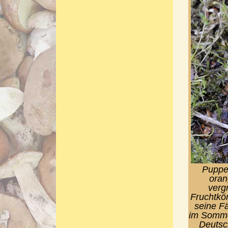
Puppen
oran
verg
Fruchtkö
seine Fä
im Somme
Deutsc