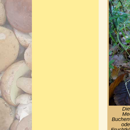
Die
Mec
Buchenw
ode
Fruchtkö