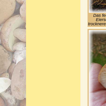
Das fe
Eiers
trocknere