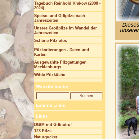
Tagebuch Reinhold Krakow (2008 -
2024)
Speise- und Giftpilze nach
Jahreszeiten
Dieses
Unsere Großpilze im Wandel der
unserer
Jahreszeiten
Schöne Pilzfotos
Pilzkartierungen - Daten und
Karten
Ausgewählte Pilzgattungen
Mecklenburgs
Wilde Pilzküche
Website-Suche
Externe Links
Links
DGfM mit Giftnotruf
123 Pilze
Naturgucker