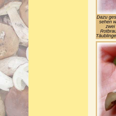
Dazu gese
sehen wi
zwei
Rotbrau
Täublinge