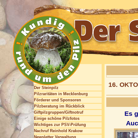
16. OKT
Der Steinpilz
Pilzraritäten in Mecklenburg
Förderer und Sponsoren
Pilzberatung im Rückblick
Giftpilzgruppen/Giftnotruf
Es g
Einige schöne Pilzfotos
Auc
Wichtiges zur PSV-Prüfung
Nachruf Reinhold Krakow
Newsletter Verwaltung