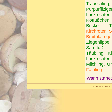
Träuschling
Purpurfilziger
Lacktrichterl
Rotfüßchen, F
Buckel – Tä
Kirchroter 
Breitblättrig
Ziegenlippe,
Samtfuß – K
Täubling, Kl
Lacktrichterl
Milchling, G
Fälbling.
Wann startet
© Steinpilz Wisma