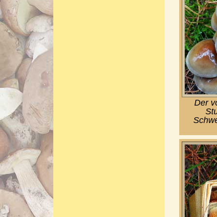
Der v
St
Schwe