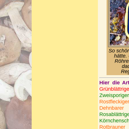
So schön
hätte.
Röhre
da
Reg
Hier die Ar
Grünblättrig
Zweispori
Rostfleckige
Dehnbarer 
Rosablättri
Körnchensc
Rotbrauner 