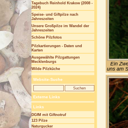
Tagebuch Reinhold Krakow (2008 -
2024)
Speise- und Giftpilze nach
Jahreszeiten
Unsere Großpilze im Wandel der
Jahreszeiten
Schöne Pilzfotos
Pilzkartierungen - Daten und
Karten
Ausgewählte Pilzgattungen
Mecklenburgs
Ein Zwe
uns am S
Wilde Pilzküche
Website-Suche
Externe Links
Links
DGfM mit Giftnotruf
123 Pilze
Naturgucker