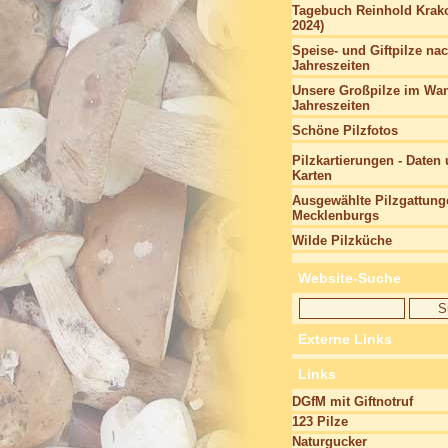
Tagebuch Reinhold Krako
2024)
Speise- und Giftpilze na
Jahreszeiten
Unsere Großpilze im Wan
Jahreszeiten
Schöne Pilzfotos
Pilzkartierungen - Daten
Karten
Ausgewählte Pilzgattung
Mecklenburgs
Wilde Pilzküche
Website-Suche
Externe Links
Links
DGfM mit Giftnotruf
123 Pilze
Naturgucker