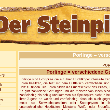
Porlinge – ver
POR
Porlinge = verschiedene G
burg
Porlinge sind Großpilze die auf ihrer Fruchtköperunterseite z
Poren besitzen, die fest mit dem Hutfleisch verwachsen sind
ck
Holz zu finden. Die Poren bilden die Fruchtschicht des Pilzes, 
f
Es gibt zahlreiche Gattungen und die meisten von ihnen sind
zähfleischig bis holzig und kommen als Speisepilze nicht in bet
ihrer Jugend so weich und zartfleischig, dass sie auch ge
ng
meist als Schwächeparasiten oder Saprophyten in ih
w
unterschiedliche Holzfäulen. Meistens Weiß- oder Braunfä