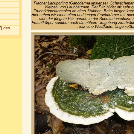
Flacher Lackporling (Ganoderma lipsiense). Schwächepara
Vielzahl von Laubbäumen. Der Pilz bildet oft sehr gr
Fruchtkörperkonsolen an alten Stubben. Beim biegen knac
Hier sehen wir einen alten und jungen Fruchtkörper mit n
sich der jüngere Pilz gerade in der Sporulationsphase be
Fruchtkörper sondern auch die nähere Umgebung zimtbräunl
Holz eine Weißfäule. Ungenießba
) des