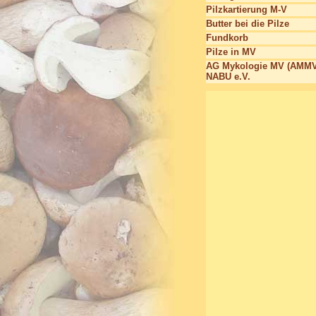
Pilzkartierung M-V
Butter bei die Pilze
Fundkorb
Pilze in MV
AG Mykologie MV (AMMV
NABU e.V.