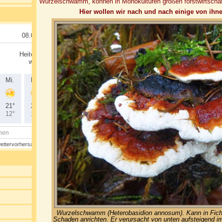
Wurzelschwamm, können in Monokulturen großen forstwirtschaf
Hier wollen wir nach und nach einige von ihne
Wurzelschwamm (Heterobasidion annosum). Kann in Fich
Schaden anrichten. Er verursacht von unten aufsteigend i