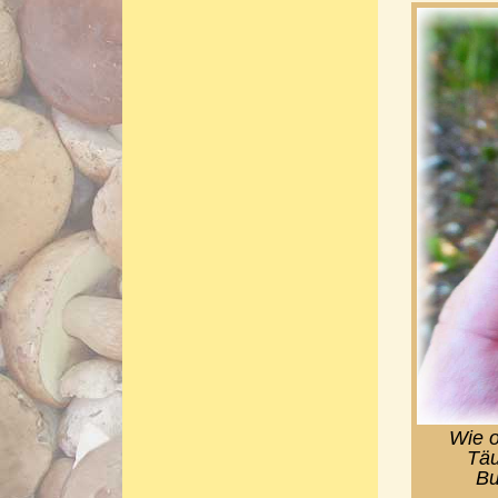
Wie o
Täu
Bu