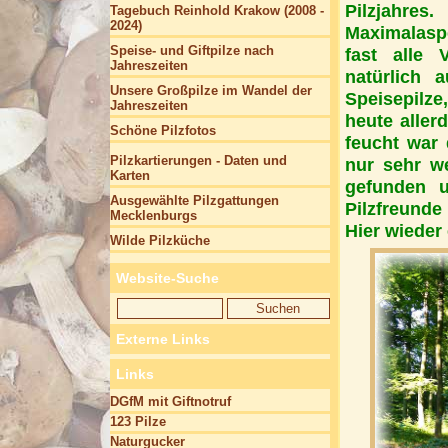
Pilzjahre
Tagebuch Reinhold Krakow (2008 -
2024)
Maximalasp
Speise- und Giftpilze nach
fast alle 
Jahreszeiten
natürlich 
Unsere Großpilze im Wandel der
Speisepilze
Jahreszeiten
heute alle
Schöne Pilzfotos
feucht war 
Pilzkartierungen - Daten und
nur sehr we
Karten
gefunden 
Ausgewählte Pilzgattungen
Pilzfreunde
Mecklenburgs
Hier wieder 
Wilde Pilzküche
Website-Suche
Externe Links
Links
DGfM mit Giftnotruf
123 Pilze
Naturgucker