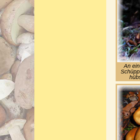
An ein
Schüppl
hübs