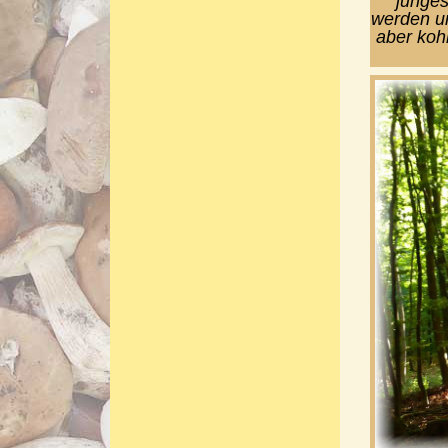
junges
werden un
aber koh