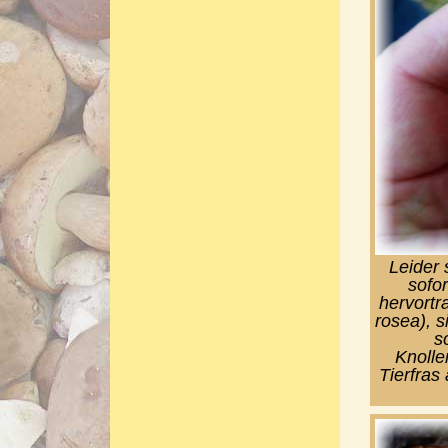
Leider 
sofor
hervortr
rosea), s
s
Knolle
Tierfras