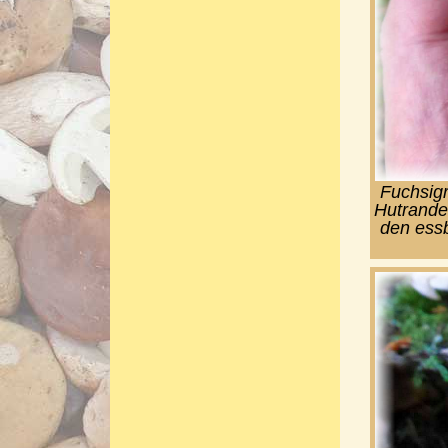
Fuchsigr
Hutrande
den essb