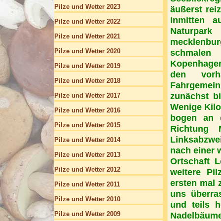
Pilze und Wetter 2023
äußerst rei
inmitten 
Pilze und Wetter 2022
Naturpar
Pilze und Wetter 2021
mecklenburg
Pilze und Wetter 2020
schmalen 
Kopenhagene
Pilze und Wetter 2019
den vor
Pilze und Wetter 2018
Fahrgemeins
zunächst b
Pilze und Wetter 2017
Wenige Kilo
Pilze und Wetter 2016
bogen an d
Pilze und Wetter 2015
Richtung 
Linksabzwei
Pilze und Wetter 2014
nach einer w
Pilze und Wetter 2013
Ortschaft 
Pilze und Wetter 2012
weitere Pi
ersten mal 
Pilze und Wetter 2011
uns überra
Pilze und Wetter 2010
und teils 
Pilze und Wetter 2009
Nadelbäume