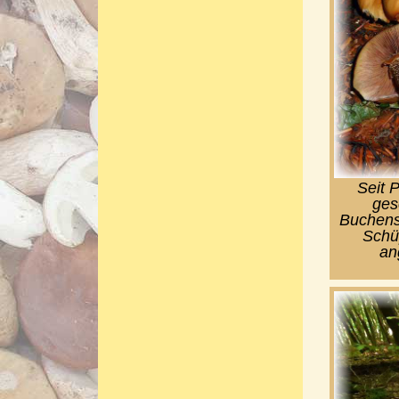
Seit 
ges
Buchens
Schü
an