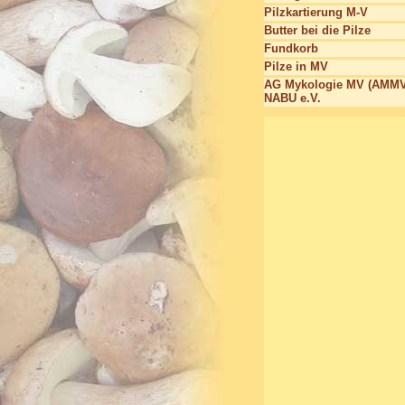
Pilzkartierung M-V
Butter bei die Pilze
Fundkorb
Pilze in MV
AG Mykologie MV (AMMV
NABU e.V.