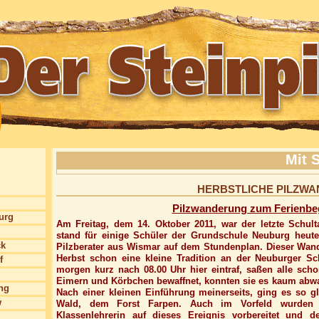
Mit S
HERBSTLICHE PILZW
Pilzwanderung zum Ferienbe
burg
Am Freitag, dem 14. Oktober 2011, war der letzte Schult
stand für einige Schüler der Grundschule Neuburg heut
ck
Pilzberater aus Wismar auf dem Stundenplan. Dieser Wan
Herbst schon eine kleine Tradition an der Neuburger Sc
f
morgen kurz nach 08.00 Uhr hier eintraf, saßen alle scho
Eimern und Körbchen bewaffnet, konnten sie es kaum abw
ng
Nach einer kleinen Einführung meinerseits, ging es so g
w
Wald, dem Forst Farpen. Auch im Vorfeld wurden
Klassenlehrerin auf dieses Ereignis vorbereitet und 