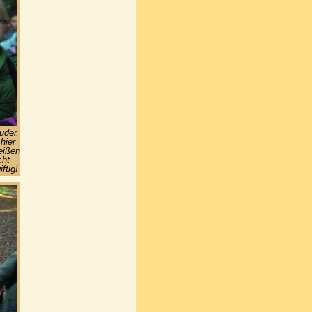
uder,
hier
beißen
cht
ftig!