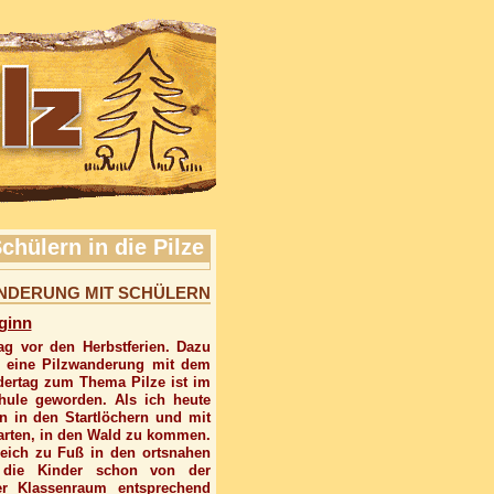
chülern in die Pilze
ANDERUNG MIT SCHÜLERN
ginn
ag vor den Herbstferien. Dazu
e eine Pilzwanderung mit dem
dertag zum Thema Pilze ist im
hule geworden. Als ich heute
n in den Startlöchern und mit
arten, in den Wald zu kommen.
leich zu Fuß in den ortsnahen
 die Kinder schon von der
der Klassenraum entsprechend