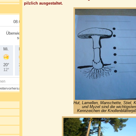
pilzlich ausgestaltet.
Hut, Lamellen, Manschette, Stiel, K
und Myzel sind die wichtigsten
Kennzeichen der Knollenblätterpil