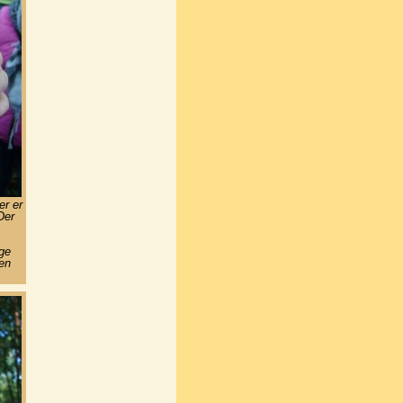
er er
Der
ige
en