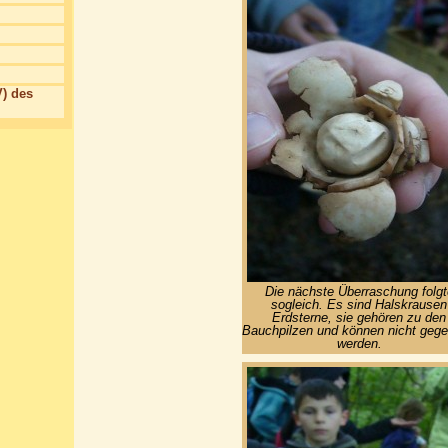
) des
Die nächste Überraschung folgt
sogleich. Es sind Halskrausen
Erdsterne, sie gehören zu den
Bauchpilzen und können nicht geg
werden.