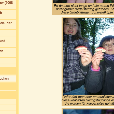
w (2008 -
Es dauerte nicht lange und die ersten Pi
unter großer Begeisterung gefunden. Le
diese Grünblättrigen Schwefelköpfe g
ch
del der
 und
en
Dafür darf man aber erstaunlicher
diese knallroten Heringstäublinge e
Sie wurden für Fliegenpilze gehal