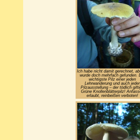
Ich habe nicht damit gerechnet, ab
wurde doch mehrfach gefunden. 
wichtigste Pilz einer jeden
Lehrwanderung und auch jeder
Pilzausstellung – der tödlich gift
Grüne Knollenblätterpilz! Anfass
erlaubt, reinbeißen verboten!