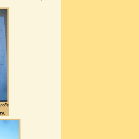
nolle
ze.