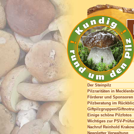
Der Steinpilz
Pilzraritäten in Mecklen
Förderer und Sponsoren
Pilzberatung im Rückbli
Giftpilzgruppen/Giftnotru
Einige schöne Pilzfotos
Wichtiges zur PSV-Prüfu
Nachruf Reinhold Krako
Newsletter Verwaltung