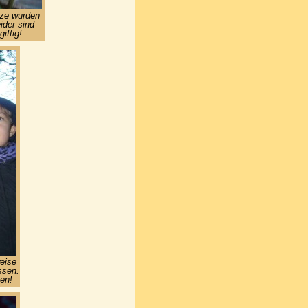
lze wurden
ider sind
iftig!
weise
ssen.
ten!