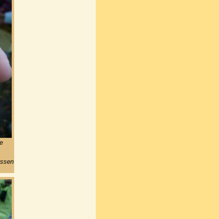
e
essen