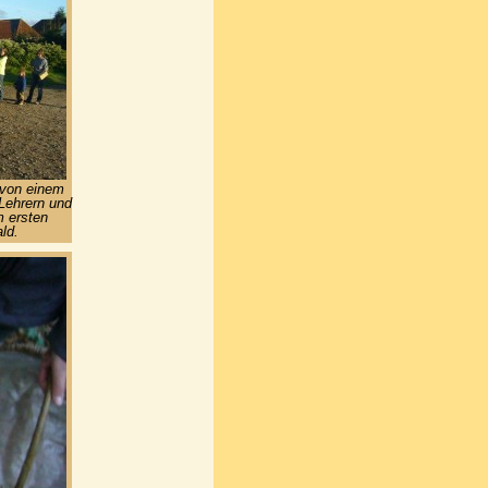
 von einem
 Lehrern und
m ersten
ld.