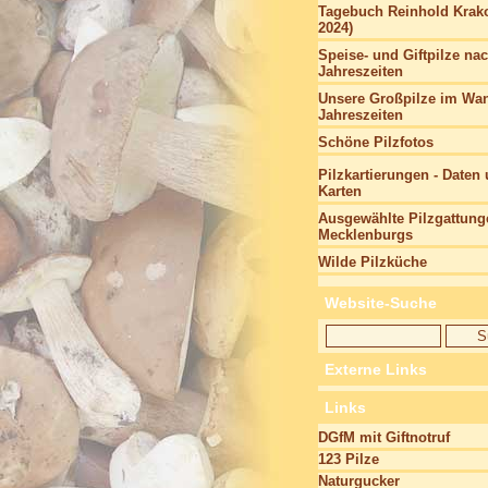
Tagebuch Reinhold Krako
2024)
Speise- und Giftpilze na
Jahreszeiten
Unsere Großpilze im Wan
Jahreszeiten
Schöne Pilzfotos
Pilzkartierungen - Daten
Karten
Ausgewählte Pilzgattung
Mecklenburgs
Wilde Pilzküche
Website-Suche
Externe Links
Links
DGfM mit Giftnotruf
123 Pilze
Naturgucker