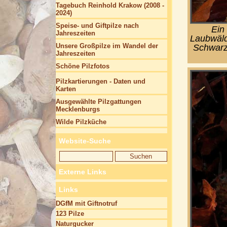
Tagebuch Reinhold Krakow (2008 -
2024)
Speise- und Giftpilze nach
Ein
Jahreszeiten
Laubwälde
Unsere Großpilze im Wandel der
Schwarzt
Jahreszeiten
Schöne Pilzfotos
Pilzkartierungen - Daten und
Karten
Ausgewählte Pilzgattungen
Mecklenburgs
Wilde Pilzküche
Website-Suche
Externe Links
Links
DGfM mit Giftnotruf
123 Pilze
Naturgucker