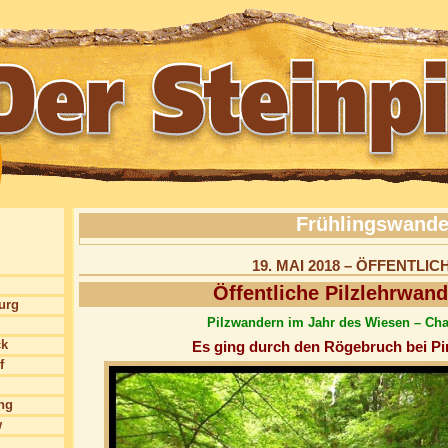
Frühlingswand
19. MAI 2018 – ÖFFENTL
Öffentliche Pilzlehrwan
burg
Pilzwandern im Jahr des Wiesen – C
ck
Es ging durch den Rögebruch bei P
f
ng
w