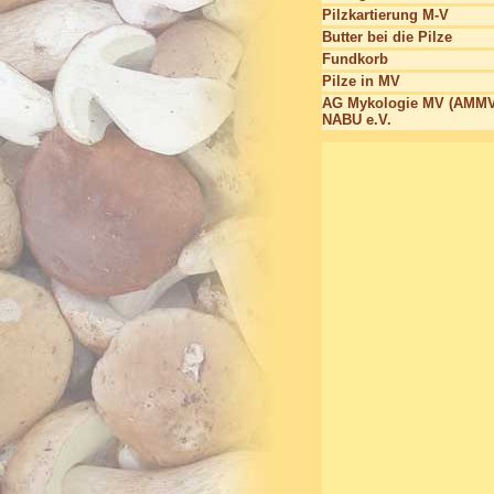
Pilzkartierung M-V
Butter bei die Pilze
Fundkorb
Pilze in MV
AG Mykologie MV (AMMV
NABU e.V.