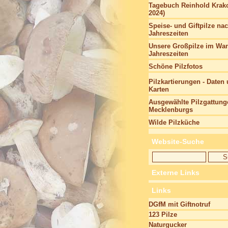
Tagebuch Reinhold Krako
2024)
Speise- und Giftpilze na
Jahreszeiten
Unsere Großpilze im Wan
Jahreszeiten
Schöne Pilzfotos
Pilzkartierungen - Daten
Karten
Ausgewählte Pilzgattung
Mecklenburgs
Wilde Pilzküche
Website-Suche
Externe Links
Links
DGfM mit Giftnotruf
123 Pilze
Naturgucker