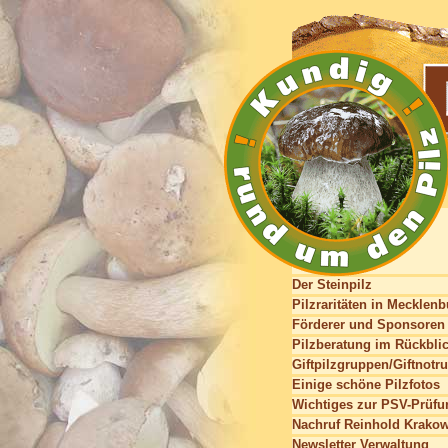
Der Steinpilz
Pilzraritäten in Mecklen
Förderer und Sponsoren
Pilzberatung im Rückbli
Giftpilzgruppen/Giftnotru
Einige schöne Pilzfotos
Wichtiges zur PSV-Prüfu
Nachruf Reinhold Krako
Newsletter Verwaltung