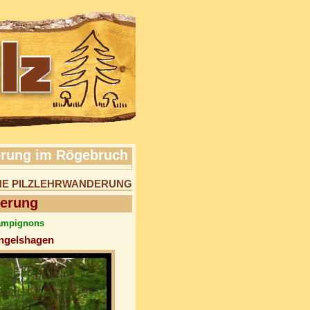
erung im Rögebruch
ICHE PILZLEHRWANDERUNG
derung
hampignons
ingelshagen