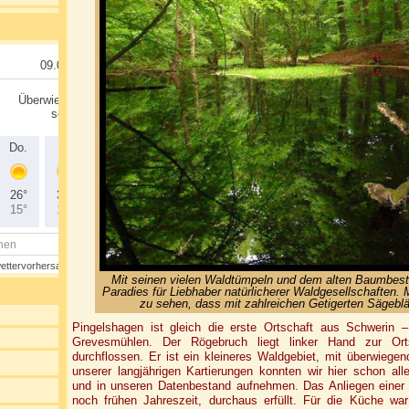
Mit seinen vielen Waldtümpeln und dem alten Baumbest
Paradies für Liebhaber natürlicherer Waldgesellschaften. M
zu sehen, dass mit zahlreichen Getigerten Sägeblät
Pingelshagen ist gleich die erste Ortschaft aus Schwerin
Grevesmühlen. Der Rögebruch liegt linker Hand zur Or
durchflossen. Er ist ein kleineres Waldgebiet, mit überwieg
unserer langjährigen Kartierungen konnten wir hier schon al
und in unseren Datenbestand aufnehmen. Das Anliegen einer
noch frühen Jahreszeit, durchaus erfüllt. Für die Küche war