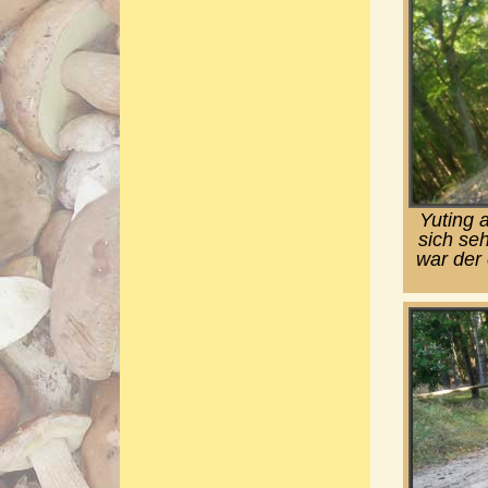
Yuting a
sich seh
war der