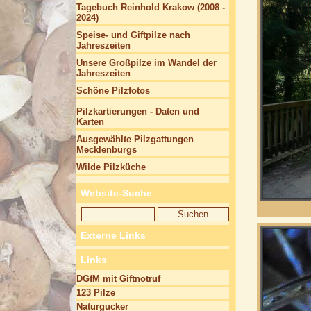
Tagebuch Reinhold Krakow (2008 -
2024)
Speise- und Giftpilze nach
Jahreszeiten
Unsere Großpilze im Wandel der
Jahreszeiten
Schöne Pilzfotos
Pilzkartierungen - Daten und
Karten
Ausgewählte Pilzgattungen
Mecklenburgs
Wilde Pilzküche
Website-Suche
Externe Links
Links
DGfM mit Giftnotruf
123 Pilze
Naturgucker