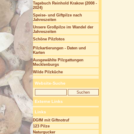
Tagebuch Reinhold Krakow (2008 -
2024)
Speise- und Giftpilze nach
Jahreszeiten
Unsere Großpilze im Wandel der
Jahreszeiten
Schöne Pilzfotos
Pilzkartierungen - Daten und
Karten
Ausgewählte Pilzgattungen
Mecklenburgs
Wilde Pilzküche
Website-Suche
Externe Links
Links
DGfM mit Giftnotruf
123 Pilze
Naturgucker