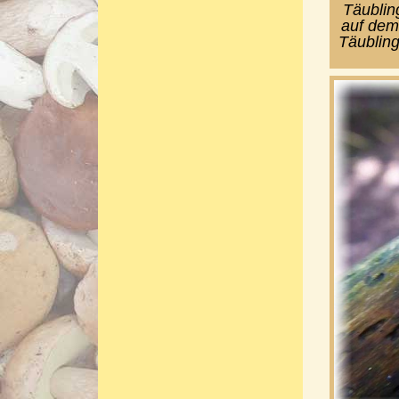
Täubling
auf dem
Täubling