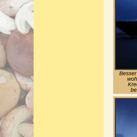
Besser
woh
Kre
be