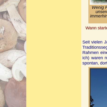
Wenig P
unser
immerhin
Wann start
Seit vielen 
Traditionsse
Rahmen eine
ich) waren 
spontan, dor