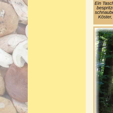
Ein Tasc
besprit
schnaube
Köster,