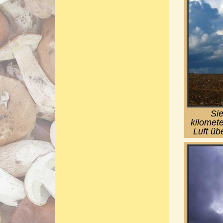
Si
kilomet
Luft üb