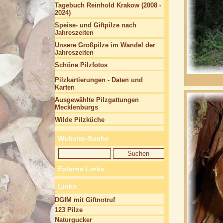
Tagebuch Reinhold Krakow (2008 -
2024)
Speise- und Giftpilze nach
Jahreszeiten
Unsere Großpilze im Wandel der
Jahreszeiten
Schöne Pilzfotos
Pilzkartierungen - Daten und
Karten
Ausgewählte Pilzgattungen
Mecklenburgs
Wilde Pilzküche
Website-Suche
Externe Links
Links
DGfM mit Giftnotruf
123 Pilze
Naturgucker