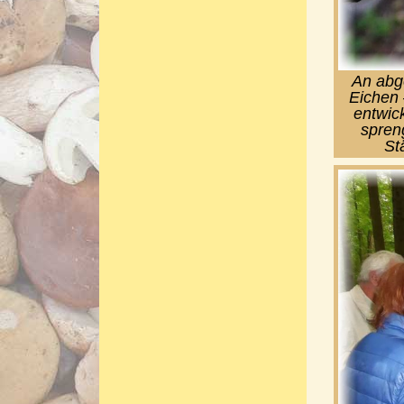
An abg
Eichen 
entwic
spreng
St