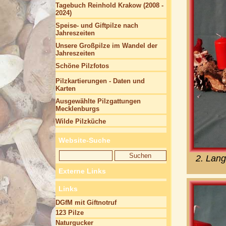
Tagebuch Reinhold Krakow (2008 -
2024)
Speise- und Giftpilze nach
Jahreszeiten
Unsere Großpilze im Wandel der
Jahreszeiten
Schöne Pilzfotos
Pilzkartierungen - Daten und
Karten
Ausgewählte Pilzgattungen
Mecklenburgs
Wilde Pilzküche
Website-Suche
2. Lan
Externe Links
Links
DGfM mit Giftnotruf
123 Pilze
Naturgucker